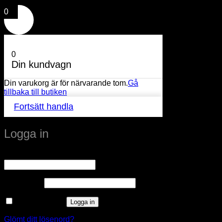
0
0
Din kundvagn
Din varukorg är för närvarande tom.
Gå
tillbaka till butiken
Fortsätt handla
Logga in
Obligatoriskt
Användarnamn eller e-postadress
*
Obligatoriskt
Lösenord
*
Kom ihåg mig
Logga in
Glömt ditt lösenord?