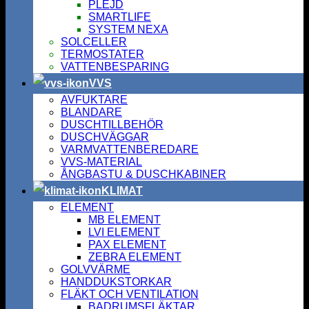
PLEJD
SMARTLIFE
SYSTEM NEXA
SOLCELLER
TERMOSTATER
VATTENBESPARING
VVS
AVFUKTARE
BLANDARE
DUSCHTILLBEHÖR
DUSCHVÄGGAR
VARMVATTENBEREDARE
VVS-MATERIAL
ÅNGBASTU & DUSCHKABINER
KLIMAT
ELEMENT
MB ELEMENT
LVI ELEMENT
PAX ELEMENT
ZEBRA ELEMENT
GOLVVÄRME
HANDDUKSTORKAR
FLÄKT OCH VENTILATION
BADRUMSFLÄKTAR