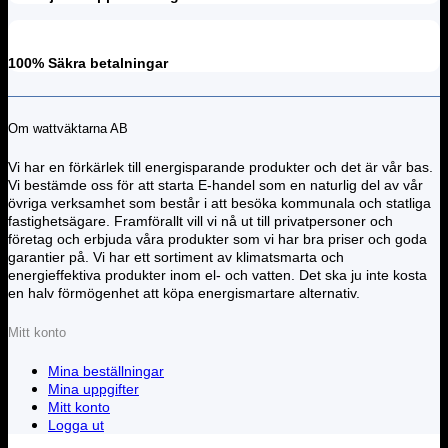
100% Säkra betalningar
Om wattväktarna AB
Vi har en förkärlek till energisparande produkter och det är vår bas.
Vi bestämde oss för att starta E-handel som en naturlig del av vår
övriga verksamhet som består i att besöka kommunala och statliga
fastighetsägare. Framförallt vill vi nå ut till privatpersoner och
företag och erbjuda våra produkter som vi har bra priser och goda
garantier på. Vi har ett sortiment av klimatsmarta och
energieffektiva produkter inom el- och vatten. Det ska ju inte kosta
en halv förmögenhet att köpa energismartare alternativ.
Mitt konto
Mina beställningar
Mina uppgifter
Mitt konto
Logga ut