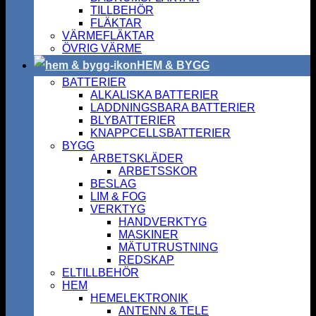
TILLBEHÖR
FLÄKTAR
VÄRMEFLÄKTAR
ÖVRIG VÄRME
HEM & BYGG
BATTERIER
ALKALISKA BATTERIER
LADDNINGSBARA BATTERIER
BLYBATTERIER
KNAPPCELLSBATTERIER
BYGG
ARBETSKLÄDER
ARBETSSKOR
BESLAG
LIM & FOG
VERKTYG
HANDVERKTYG
MASKINER
MÄTUTRUSTNING
REDSKAP
ELTILLBEHÖR
HEM
HEMELEKTRONIK
ANTENN & TELE