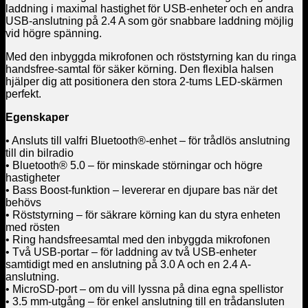
laddning i maximal hastighet för USB-enheter och en andra
USB-anslutning på 2.4 A som gör snabbare laddning möjlig
vid högre spänning.
Med den inbyggda mikrofonen och röststyrning kan du ringa
handsfree-samtal för säker körning. Den flexibla halsen
hjälper dig att positionera den stora 2-tums LED-skärmen
perfekt.
Egenskaper
• Ansluts till valfri Bluetooth®-enhet – för trådlös anslutning
till din bilradio
• Bluetooth® 5.0 – för minskade störningar och högre
hastigheter
• Bass Boost-funktion – levererar en djupare bas när det
behövs
• Röststyrning – för säkrare körning kan du styra enheten
med rösten
• Ring handsfreesamtal med den inbyggda mikrofonen
• Två USB-portar – för laddning av två USB-enheter
samtidigt med en anslutning på 3.0 A och en 2.4 A-
anslutning.
• MicroSD-port – om du vill lyssna på dina egna spellistor
• 3.5 mm-utgång – för enkel anslutning till en trådansluten