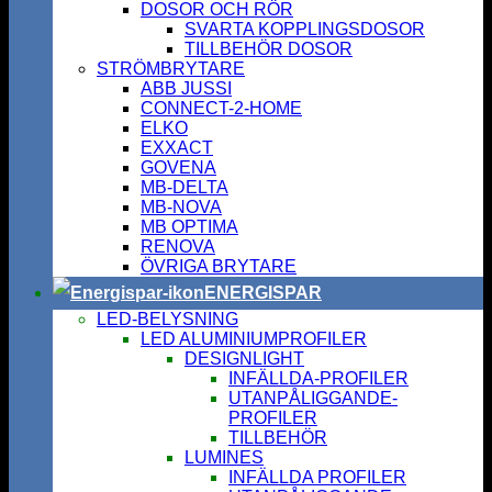
DOSOR OCH RÖR
SVARTA KOPPLINGSDOSOR
TILLBEHÖR DOSOR
STRÖMBRYTARE
ABB JUSSI
CONNECT-2-HOME
ELKO
EXXACT
GOVENA
MB-DELTA
MB-NOVA
MB OPTIMA
RENOVA
ÖVRIGA BRYTARE
ENERGISPAR
LED-BELYSNING
LED ALUMINIUMPROFILER
DESIGNLIGHT
INFÄLLDA-PROFILER
UTANPÅLIGGANDE-
PROFILER
TILLBEHÖR
LUMINES
INFÄLLDA PROFILER