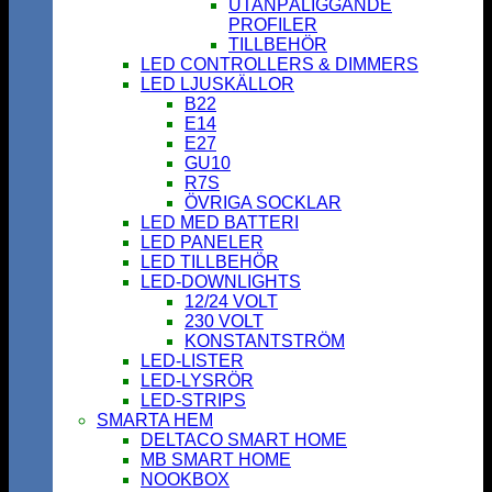
UTANPÅLIGGANDE
PROFILER
TILLBEHÖR
LED CONTROLLERS & DIMMERS
LED LJUSKÄLLOR
B22
E14
E27
GU10
R7S
ÖVRIGA SOCKLAR
LED MED BATTERI
LED PANELER
LED TILLBEHÖR
LED-DOWNLIGHTS
12/24 VOLT
230 VOLT
KONSTANTSTRÖM
LED-LISTER
LED-LYSRÖR
LED-STRIPS
SMARTA HEM
DELTACO SMART HOME
MB SMART HOME
NOOKBOX