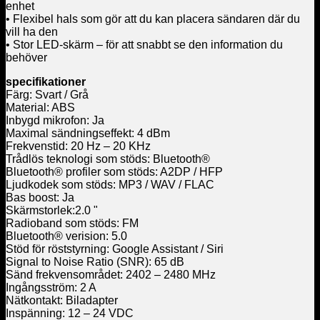
enhet
• Flexibel hals som gör att du kan placera sändaren där du
vill ha den
• Stor LED-skärm – för att snabbt se den information du
behöver
specifikationer
Färg: Svart / Grå
Material: ABS
Inbygd mikrofon: Ja
Maximal sändningseffekt: 4 dBm
Frekvenstid: 20 Hz – 20 KHz
Trådlös teknologi som stöds: Bluetooth®
Bluetooth® profiler som stöds: A2DP / HFP
Ljudkodek som stöds: MP3 / WAV / FLAC
Bas boost: Ja
Skärmstorlek:2.0 "
Radioband som stöds: FM
Bluetooth® verision: 5.0
Stöd för röststyrning: Google Assistant / Siri
Signal to Noise Ratio (SNR): 65 dB
Sänd frekvensområdet: 2402 – 2480 MHz
Ingångsström: 2 A
Nätkontakt: Biladapter
Inspänning: 12 – 24 VDC