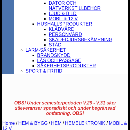
DATOR OCH
NÄTVERKSTILLBEHÖR
LJUD & BILD
MOBIL & 12 V
HUSHALLSPRODUKTER
KLÄDVÅRD
PERSONVÅRD
SKADEDJURSBEKÄMPNING
STÄD
LARM-SÄKERHET
BRANDSKYDD
LÅS OCH PASSAGE
SÄKERHETSPRODUKTER
SPORT & FRITID
OBS! Under semesterperioden V.29 - V.31 sker
utleveranser sporadiskt och under begränsad
omfattning. OBS!
Home
/
HEM & BYGG
/
HEM
/
HEMELEKTRONIK
/
MOBIL &
12 V