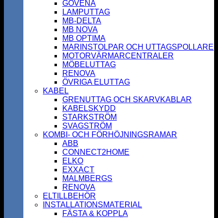
GOVENA
LAMPUTTAG
MB-DELTA
MB NOVA
MB OPTIMA
MARINSTOLPAR OCH UTTAGSPOLLARE
MOTORVÄRMARCENTRALER
MÖBELUTTAG
RENOVA
ÖVRIGA ELUTTAG
KABEL
GRENUTTAG OCH SKARVKABLAR
KABELSKYDD
STARKSTRÖM
SVAGSTRÖM
KOMBI- OCH FÖRHÖJNINGSRAMAR
ABB
CONNECT2HOME
ELKO
EXXACT
MALMBERGS
RENOVA
ELTILLBEHÖR
INSTALLATIONSMATERIAL
FÄSTA & KOPPLA