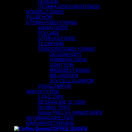
SLINGOR
UTOMHUSDEKORATIONER
NÖDBELYSNING
TILLBEHÖR
UTOMHUSBELYSNING
ARMATURER
POLLARE
STRÅLKASTARE
TILLBEHÖR
TRÄDGÅRDSBELYSNING
DESIGNLIGHT
HAMMARLUNDA
LIGHTSON
MARKBELYSNING
MB GARDEN
SOLCELLSLAMPOR
VÄGGLAMPOR
SKENSYSTEM
1-FAS 230V
DESIGNLINE 1F 230V
GLOBAL TRAC
Global PRO 3-F ARMATURER
SKYMNINGSRELÄER
NÄRVAROSTYRNING
COFFEE QUEEN