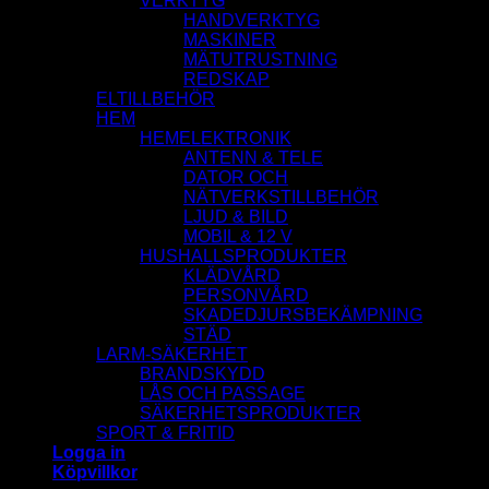
VERKTYG
HANDVERKTYG
MASKINER
MÄTUTRUSTNING
REDSKAP
ELTILLBEHÖR
HEM
HEMELEKTRONIK
ANTENN & TELE
DATOR OCH
NÄTVERKSTILLBEHÖR
LJUD & BILD
MOBIL & 12 V
HUSHALLSPRODUKTER
KLÄDVÅRD
PERSONVÅRD
SKADEDJURSBEKÄMPNING
STÄD
LARM-SÄKERHET
BRANDSKYDD
LÅS OCH PASSAGE
SÄKERHETSPRODUKTER
SPORT & FRITID
Logga in
Köpvillkor