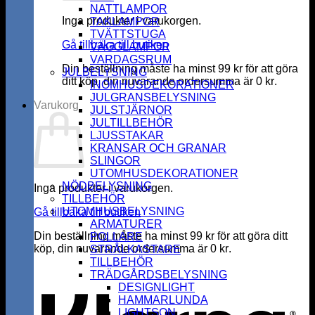
NATTLAMPOR
Inga produkter i varukorgen.
TAKLAMPOR
TVÄTTSTUGA
Gå tillbaka till butiken
VÄGGLAMPOR
VARDAGSRUM
Din beställning måste ha minst
99
kr
för att göra
JULBELYSNING
ditt köp, din nuvarande ordersumma är
0
kr
.
INOMHUSDEKORATIONER
JULGRANSBELYSNING
Varukorg
JULSTJÄRNOR
JULTILLBEHÖR
LJUSSTAKAR
KRANSAR OCH GRANAR
SLINGOR
UTOMHUSDEKORATIONER
NÖDBELYSNING
Inga produkter i varukorgen.
TILLBEHÖR
UTOMHUSBELYSNING
Gå tillbaka till butiken
ARMATURER
Din beställning måste ha minst
99
kr
för att göra ditt
POLLARE
köp, din nuvarande ordersumma är
0
kr
.
STRÅLKASTARE
K
TILLBEHÖR
TRÄDGÅRDSBELYSNING
DESIGNLIGHT
HAMMARLUNDA
LIGHTSON