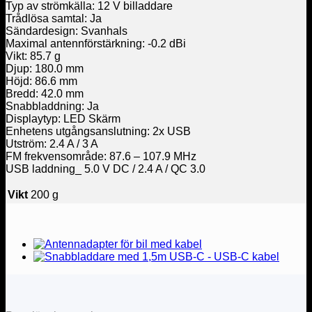
Typ av strömkälla: 12 V billaddare
Trådlösa samtal: Ja
Sändardesign: Svanhals
Maximal antennförstärkning: -0.2 dBi
Vikt: 85.7 g
Djup: 180.0 mm
Höjd: 86.6 mm
Bredd: 42.0 mm
Snabbladdning: Ja
Displaytyp: LED Skärm
Enhetens utgångsanslutning: 2x USB
Utström: 2.4 A / 3 A
FM frekvensområde: 87.6 – 107.9 MHz
USB laddning_ 5.0 V DC / 2.4 A / QC 3.0
Vikt
200 g