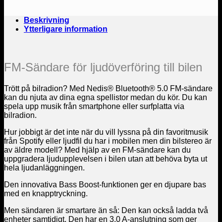
Beskrivning
Ytterligare information
FM-Sändare för ljudöverföring till bilen
Trött på bilradion? Med Nedis® Bluetooth® 5.0 FM-sändare
kan du njuta av dina egna spellistor medan du kör. Du kan
spela upp musik från smartphone eller surfplatta via
bilradion.
Hur jobbigt är det inte när du vill lyssna på din favoritmusik
från Spotify eller ljudfil du har i mobilen men din bilstereo är
av äldre modell? Med hjälp av en FM-sändare kan du
uppgradera ljudupplevelsen i bilen utan att behöva byta ut
hela ljudanläggningen.
Den innovativa Bass Boost-funktionen ger en djupare bas
med en knapptryckning.
Men sändaren är smartare än så: Den kan också ladda två
enheter samtidigt. Den har en 3.0 A-anslutning som ger