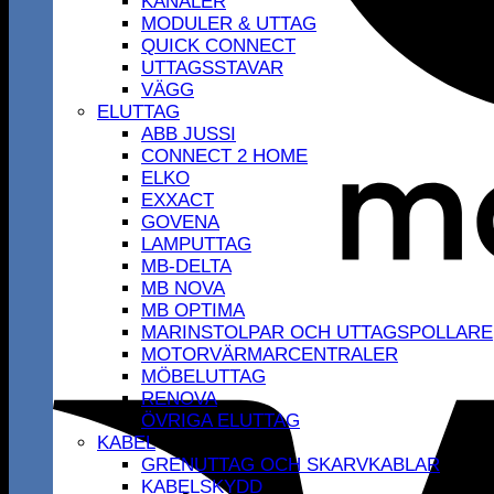
KANALER
MODULER & UTTAG
QUICK CONNECT
UTTAGSSTAVAR
VÄGG
ELUTTAG
ABB JUSSI
CONNECT 2 HOME
ELKO
EXXACT
GOVENA
LAMPUTTAG
MB-DELTA
MB NOVA
MB OPTIMA
MARINSTOLPAR OCH UTTAGSPOLLARE
MOTORVÄRMARCENTRALER
MÖBELUTTAG
RENOVA
ÖVRIGA ELUTTAG
KABEL
GRENUTTAG OCH SKARVKABLAR
KABELSKYDD