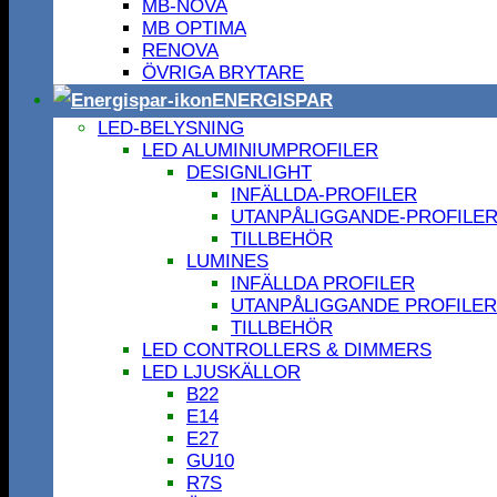
MB-NOVA
MB OPTIMA
RENOVA
ÖVRIGA BRYTARE
ENERGISPAR
LED-BELYSNING
LED ALUMINIUMPROFILER
DESIGNLIGHT
INFÄLLDA-PROFILER
UTANPÅLIGGANDE-PROFILE
TILLBEHÖR
LUMINES
INFÄLLDA PROFILER
UTANPÅLIGGANDE PROFILER
TILLBEHÖR
LED CONTROLLERS & DIMMERS
LED LJUSKÄLLOR
B22
E14
E27
GU10
R7S