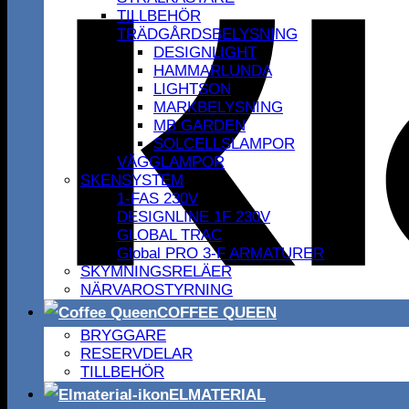
TILLBEHÖR
TRÄDGÅRDSBELYSNING
DESIGNLIGHT
HAMMARLUNDA
LIGHTSON
MARKBELYSNING
MB GARDEN
SOLCELLSLAMPOR
VÄGGLAMPOR
SKENSYSTEM
1-FAS 230V
DESIGNLINE 1F 230V
GLOBAL TRAC
Global PRO 3-F ARMATURER
SKYMNINGSRELÄER
NÄRVAROSTYRNING
COFFEE QUEEN
BRYGGARE
RESERVDELAR
TILLBEHÖR
ELMATERIAL