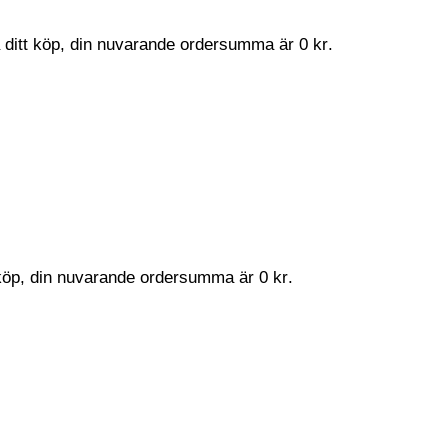
a ditt köp, din nuvarande ordersumma är
0
kr
.
t köp, din nuvarande ordersumma är
0
kr
.