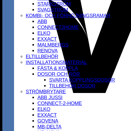
STARKSTRÖM
SVAGSTRÖM
KOMBI- OCH FÖRHÖJNINGSRAMAR
ABB
CONNECT2HOME
ELKO
EXXACT
MALMBERGS
RENOVA
ELTILLBEHÖR
INSTALLATIONSMATERIAL
FÄSTA & KOPPLA
DOSOR OCH RÖR
SVARTA KOPPLINGSDOSOR
TILLBEHÖR DOSOR
STRÖMBRYTARE
ABB JUSSI
CONNECT-2-HOME
ELKO
EXXACT
GOVENA
MB-DELTA