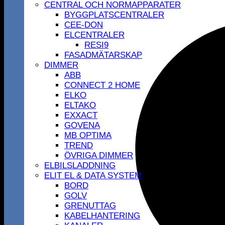
CENTRAL OCH NORMAPPARATER
BYGGPLATSCENTRALER
CEE-DON
ELCENTRALER
RESI9
FASADMÄTARSKAP
DIMMER
ABB
CONNECT 2 HOME
ELKO
ELTAKO
EXXACT
GOVENA
MB OPTIMA
TREND
ÖVRIGA DIMMER
ELBILSLADDNING
ELIT EL & DATA SYSTEM
BORD
GOLV
GRENUTTAG
KABELHANTERING