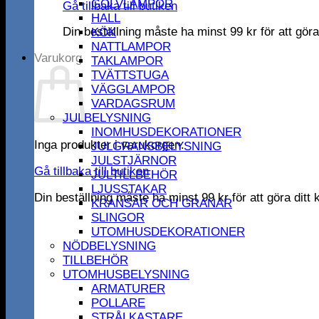
GOLVLAMPOR
Gå tillbaka till butiken
HALL
Din beställning måste ha minst
99
kr
för att gör
KÖK
NATTLAMPOR
Varukorg
TAKLAMPOR
TVÄTTSTUGA
VÄGGLAMPOR
VARDAGSRUM
JULBELYSNING
INOMHUSDEKORATIONER
Inga produkter i varukorgen.
JULGRANSBELYSNING
JULSTJÄRNOR
Gå tillbaka till butiken
JULTILLBEHÖR
LJUSSTAKAR
Din beställning måste ha minst
99
kr
för att göra dit
KRANSAR OCH GRANAR
SLINGOR
UTOMHUSDEKORATIONER
NÖDBELYSNING
TILLBEHÖR
UTOMHUSBELYSNING
ARMATURER
POLLARE
STRÅLKASTARE