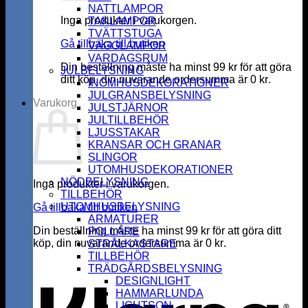
NATTLAMPOR
Inga produkter i varukorgen.
TAKLAMPOR
TVÄTTSTUGA
Gå tillbaka till butiken
VÄGGLAMPOR
VARDAGSRUM
Din beställning måste ha minst
99
kr
för att göra
JULBELYSNING
ditt köp, din nuvarande ordersumma är
0
kr
.
INOMHUSDEKORATIONER
JULGRANSBELYSNING
Varukorg
JULSTJÄRNOR
JULTILLBEHÖR
LJUSSTAKAR
KRANSAR OCH GRANAR
SLINGOR
UTOMHUSDEKORATIONER
NÖDBELYSNING
Inga produkter i varukorgen.
TILLBEHÖR
UTOMHUSBELYSNING
Gå tillbaka till butiken
ARMATURER
Din beställning måste ha minst
99
kr
för att göra ditt
POLLARE
köp, din nuvarande ordersumma är
0
kr
.
STRÅLKASTARE
K
TILLBEHÖR
TRÄDGÅRDSBELYSNING
DESIGNLIGHT
HAMMARLUNDA
LIGHTSON