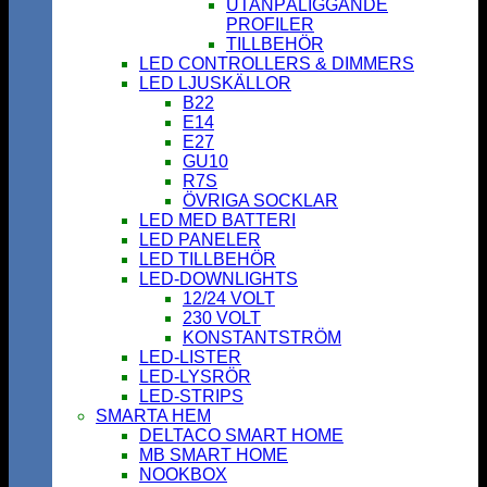
UTANPÅLIGGANDE
PROFILER
TILLBEHÖR
LED CONTROLLERS & DIMMERS
LED LJUSKÄLLOR
B22
E14
E27
GU10
R7S
ÖVRIGA SOCKLAR
LED MED BATTERI
LED PANELER
LED TILLBEHÖR
LED-DOWNLIGHTS
12/24 VOLT
230 VOLT
KONSTANTSTRÖM
LED-LISTER
LED-LYSRÖR
LED-STRIPS
SMARTA HEM
DELTACO SMART HOME
MB SMART HOME
NOOKBOX