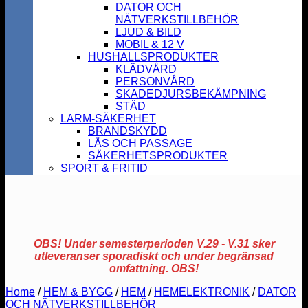
DATOR OCH
NÄTVERKSTILLBEHÖR
LJUD & BILD
MOBIL & 12 V
HUSHALLSPRODUKTER
KLÄDVÅRD
PERSONVÅRD
SKADEDJURSBEKÄMPNING
STÄD
LARM-SÄKERHET
BRANDSKYDD
LÅS OCH PASSAGE
SÄKERHETSPRODUKTER
SPORT & FRITID
OBS! Under semesterperioden V.29 - V.31 sker
utleveranser sporadiskt och under begränsad
omfattning. OBS!
Home
/
HEM & BYGG
/
HEM
/
HEMELEKTRONIK
/
DATOR
OCH NÄTVERKSTILLBEHÖR