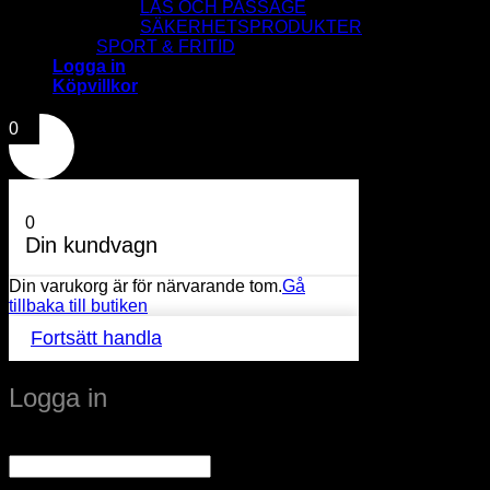
LÅS OCH PASSAGE
SÄKERHETSPRODUKTER
SPORT & FRITID
Logga in
Köpvillkor
0
0
Din kundvagn
Din varukorg är för närvarande tom.
Gå
tillbaka till butiken
Fortsätt handla
Logga in
Obligatoriskt
Användarnamn eller e-postadress
*