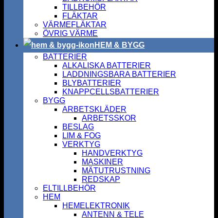
TILLBEHÖR
FLÄKTAR
VÄRMEFLÄKTAR
ÖVRIG VÄRME
HEM & BYGG
BATTERIER
ALKALISKA BATTERIER
LADDNINGSBARA BATTERIER
BLYBATTERIER
KNAPPCELLSBATTERIER
BYGG
ARBETSKLÄDER
ARBETSSKOR
BESLAG
LIM & FOG
VERKTYG
HANDVERKTYG
MASKINER
MÄTUTRUSTNING
REDSKAP
ELTILLBEHÖR
HEM
HEMELEKTRONIK
ANTENN & TELE