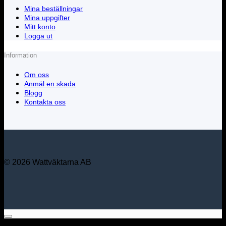
Mina beställningar
Mina uppgifter
Mitt konto
Logga ut
Information
Om oss
Anmäl en skada
Blogg
Kontakta oss
© 2026 Wattväktarna AB