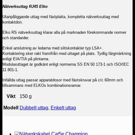
Nätverksuttag RJ45 Elko
Utanpåliggande uttag med fästplatta, k
ompletta nätverksuttag med
kontaktdon.
Elko RS nätverksuttag klarar alla på marknaden förekommande normer
och standarder.
Enkel anslutning av ledarna med slitskontakter typ LSA+.
Kontaktering sker rakt framifrån med uttaget på plats. Tydlig färgmärkning
enligt EIA/TIA på plintarna.
Modularuttaget är godkänt enligt normerna SS EN 50 173-1 och ISO/IEC
11 801-1.
Infällda uttag passar apparatdosor med fästskruvar på c/c 60mm och
tillsammans med ELKOs kombinationsramar.
Vikt
150 g
Modell
Dubbelt uttag
,
Enkelt uttag