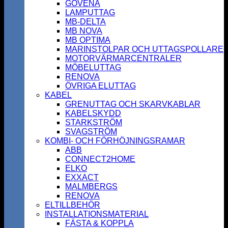
GOVENA
LAMPUTTAG
MB-DELTA
MB NOVA
MB OPTIMA
MARINSTOLPAR OCH UTTAGSPOLLARE
MOTORVÄRMARCENTRALER
MÖBELUTTAG
RENOVA
ÖVRIGA ELUTTAG
KABEL
GRENUTTAG OCH SKARVKABLAR
KABELSKYDD
STARKSTRÖM
SVAGSTRÖM
KOMBI- OCH FÖRHÖJNINGSRAMAR
ABB
CONNECT2HOME
ELKO
EXXACT
MALMBERGS
RENOVA
ELTILLBEHÖR
INSTALLATIONSMATERIAL
FÄSTA & KOPPLA