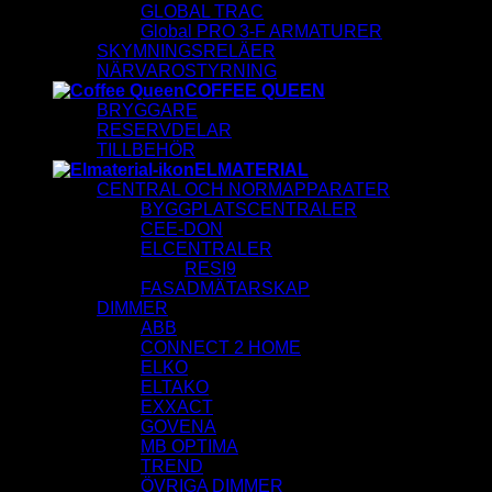
GLOBAL TRAC
Global PRO 3-F ARMATURER
SKYMNINGSRELÄER
NÄRVAROSTYRNING
COFFEE QUEEN
BRYGGARE
RESERVDELAR
TILLBEHÖR
ELMATERIAL
CENTRAL OCH NORMAPPARATER
BYGGPLATSCENTRALER
CEE-DON
ELCENTRALER
RESI9
FASADMÄTARSKAP
DIMMER
ABB
CONNECT 2 HOME
ELKO
ELTAKO
EXXACT
GOVENA
MB OPTIMA
TREND
ÖVRIGA DIMMER