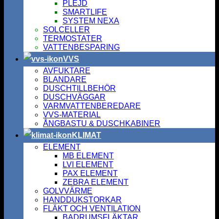
PLEJD
SMARTLIFE
SYSTEM NEXA
SOLCELLER
TERMOSTATER
VATTENBESPARING
VVS
AVFUKTARE
BLANDARE
DUSCHTILLBEHÖR
DUSCHVÄGGAR
VARMVATTENBEREDARE
VVS-MATERIAL
ÅNGBASTU & DUSCHKABINER
KLIMAT
ELEMENT
MB ELEMENT
LVI ELEMENT
PAX ELEMENT
ZEBRA ELEMENT
GOLVVÄRME
HANDDUKSTORKAR
FLÄKT OCH VENTILATION
BADRUMSFLÄKTAR