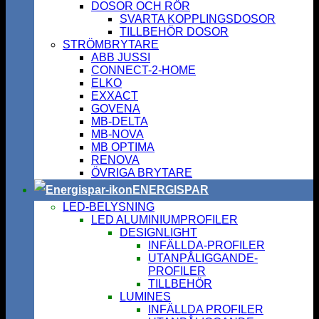
DOSOR OCH RÖR
SVARTA KOPPLINGSDOSOR
TILLBEHÖR DOSOR
STRÖMBRYTARE
ABB JUSSI
CONNECT-2-HOME
ELKO
EXXACT
GOVENA
MB-DELTA
MB-NOVA
MB OPTIMA
RENOVA
ÖVRIGA BRYTARE
ENERGISPAR
LED-BELYSNING
LED ALUMINIUMPROFILER
DESIGNLIGHT
INFÄLLDA-PROFILER
UTANPÅLIGGANDE-
PROFILER
TILLBEHÖR
LUMINES
INFÄLLDA PROFILER