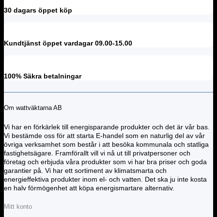
30 dagars öppet köp
Kundtjänst öppet vardagar 09.00-15.00
100% Säkra betalningar
Om wattväktarna AB
Vi har en förkärlek till energisparande produkter och det är vår bas.
Vi bestämde oss för att starta E-handel som en naturlig del av vår
övriga verksamhet som består i att besöka kommunala och statliga
fastighetsägare. Framförallt vill vi nå ut till privatpersoner och
företag och erbjuda våra produkter som vi har bra priser och goda
garantier på. Vi har ett sortiment av klimatsmarta och
energieffektiva produkter inom el- och vatten. Det ska ju inte kosta
en halv förmögenhet att köpa energismartare alternativ.
Mitt konto