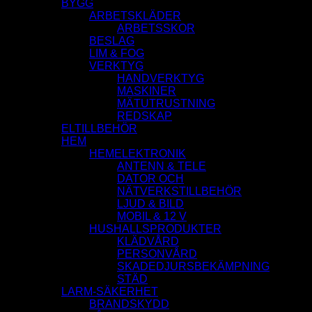
BYGG
ARBETSKLÄDER
ARBETSSKOR
BESLAG
LIM & FOG
VERKTYG
HANDVERKTYG
MASKINER
MÄTUTRUSTNING
REDSKAP
ELTILLBEHÖR
HEM
HEMELEKTRONIK
ANTENN & TELE
DATOR OCH
NÄTVERKSTILLBEHÖR
LJUD & BILD
MOBIL & 12 V
HUSHALLSPRODUKTER
KLÄDVÅRD
PERSONVÅRD
SKADEDJURSBEKÄMPNING
STÄD
LARM-SÄKERHET
BRANDSKYDD