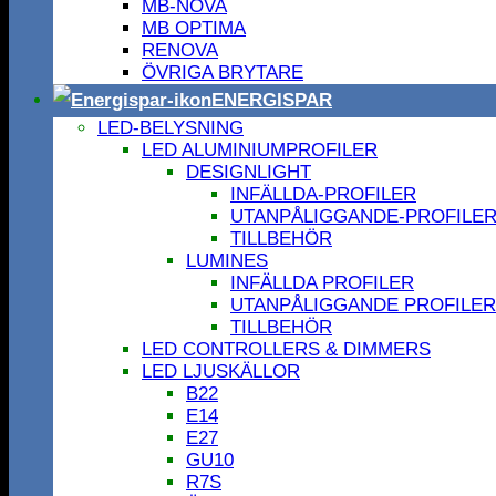
MB-NOVA
MB OPTIMA
RENOVA
ÖVRIGA BRYTARE
ENERGISPAR
LED-BELYSNING
LED ALUMINIUMPROFILER
DESIGNLIGHT
INFÄLLDA-PROFILER
UTANPÅLIGGANDE-PROFILE
TILLBEHÖR
LUMINES
INFÄLLDA PROFILER
UTANPÅLIGGANDE PROFILER
TILLBEHÖR
LED CONTROLLERS & DIMMERS
LED LJUSKÄLLOR
B22
E14
E27
GU10
R7S