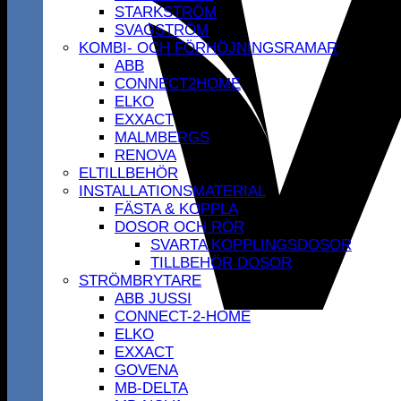
STARKSTRÖM
SVAGSTRÖM
KOMBI- OCH FÖRHÖJNINGSRAMAR
ABB
CONNECT2HOME
ELKO
EXXACT
MALMBERGS
RENOVA
ELTILLBEHÖR
INSTALLATIONSMATERIAL
FÄSTA & KOPPLA
DOSOR OCH RÖR
SVARTA KOPPLINGSDOSOR
TILLBEHÖR DOSOR
STRÖMBRYTARE
ABB JUSSI
CONNECT-2-HOME
ELKO
EXXACT
GOVENA
MB-DELTA