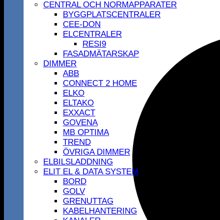
CENTRAL OCH NORMAPPARATER
BYGGPLATSCENTRALER
CEE-DON
ELCENTRALER
RESI9
FASADMÄTARSKAP
DIMMER
ABB
CONNECT 2 HOME
ELKO
ELTAKO
EXXACT
GOVENA
MB OPTIMA
TREND
ÖVRIGA DIMMER
ELBILSLADDNING
ELIT EL & DATA SYSTEM
BORD
GOLV
GRENUTTAG
KABELHANTERING