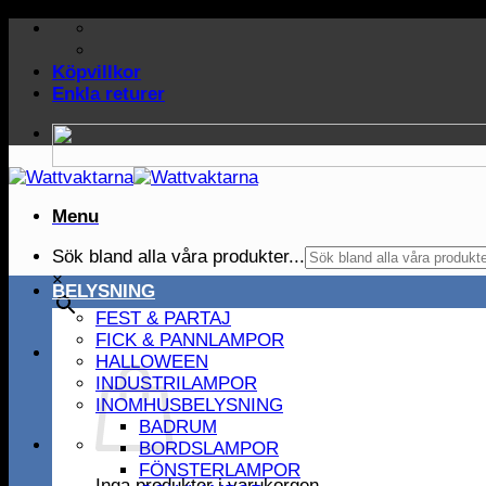
Skip
to
content
Köpvillkor
Enkla returer
Menu
Sök bland alla våra produkter...
×
BELYSNING
FEST & PARTAJ
FICK & PANNLAMPOR
HALLOWEEN
INDUSTRILAMPOR
INOMHUSBELYSNING
BADRUM
BORDSLAMPOR
FÖNSTERLAMPOR
Inga produkter i varukorgen.