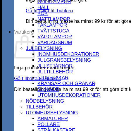
GOLVLAMPOR
HALL
Gå tillbaka till butiken
KÖK
NATTLAMPOR
Din beställning måste ha minst
99
kr
för att gör
TAKLAMPOR
TVÄTTSTUGA
Varukorg
VÄGGLAMPOR
VARDAGSRUM
JULBELYSNING
INOMHUSDEKORATIONER
JULGRANSBELYSNING
JULSTJÄRNOR
Inga produkter i varukorgen.
JULTILLBEHÖR
LJUSSTAKAR
Gå tillbaka till butiken
KRANSAR OCH GRANAR
Din beställning måste ha minst
99
kr
för att göra dit
SLINGOR
UTOMHUSDEKORATIONER
NÖDBELYSNING
TILLBEHÖR
UTOMHUSBELYSNING
ARMATURER
POLLARE
STRÅLKASTARE