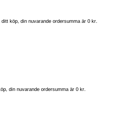
a ditt köp, din nuvarande ordersumma är
0
kr
.
t köp, din nuvarande ordersumma är
0
kr
.