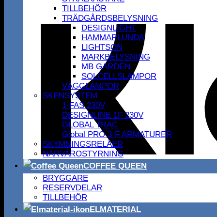
TILLBEHÖR
TRÄDGÅRDSBELYSNING
DESIGNLIGHT
HAMMARLUNDA
LIGHTSON
MARKBELYSNING
MB GARDEN
SOLCELLSLAMPOR
VÄGGLAMPOR
SKENSYSTEM
1-FAS 230V
DESIGNLINE 1F 230V
GLOBAL TRAC
Global PRO 3-F ARMATURER
SKYMNINGSRELÄER
NÄRVAROSTYRNING
COFFEE QUEEN
BRYGGARE
RESERVDELAR
TILLBEHÖR
ELMATERIAL