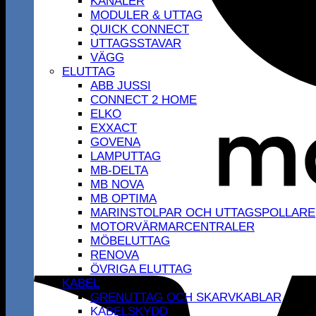
KANALER
MODULER & UTTAG
QUICK CONNECT
UTTAGSSTAVAR
VÄGG
ELUTTAG
ABB JUSSI
CONNECT 2 HOME
ELKO
EXXACT
GOVENA
LAMPUTTAG
MB-DELTA
MB NOVA
MB OPTIMA
MARINSTOLPAR OCH UTTAGSPOLLARE
MOTORVÄRMARCENTRALER
MÖBELUTTAG
RENOVA
ÖVRIGA ELUTTAG
KABEL
GRENUTTAG OCH SKARVKABLAR
KABELSKYDD