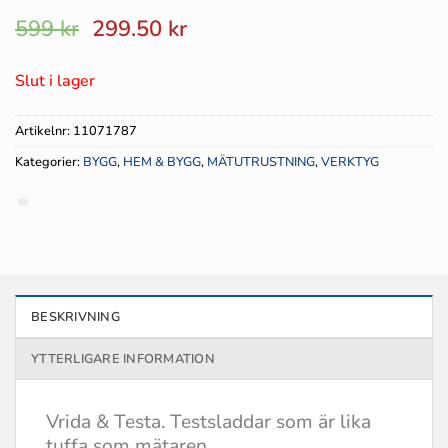
Det
Det
599
kr
299.50
kr
ursprungliga
nuvarande
priset
priset
Slut i lager
var:
är:
599 kr.
299.50 kr.
Artikelnr:
11071787
Kategorier:
BYGG
,
HEM & BYGG
,
MÄTUTRUSTNING
,
VERKTYG
BESKRIVNING
YTTERLIGARE INFORMATION
Vrida & Testa. Testsladdar som är lika
tuffa som mätaren.