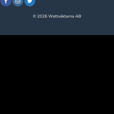
© 2026 Wattväktarna AB
window.klarnaAsyncCallback = function () {
window.Klarna.Payments.Buttons.init({ client_id:
"klarna_live_client_M1gtQTRXKW1JOWhON0d0MWNY
}).load( { container: "#container", theme: "default", shape:
"default", on_click: (authorize) => { // Here you should invoke
authorize with the order payload. authorize( {
collect_shipping_address: true }, payload, // order payload
(result) => { // The result, if successful contains the
authorization_token }, ); }, }, function
load_callback(loadResult) { // Here you can handle the result
of loading the button }, ); };