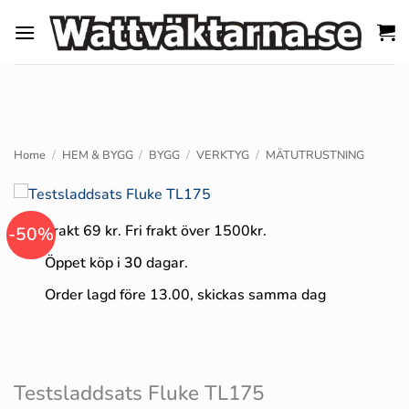
Skip
to
content
Home
/
HEM & BYGG
/
BYGG
/
VERKTYG
/
MÄTUTRUSTNING
Frakt 69 kr. Fri frakt över 1500kr.
-50%
Öppet köp i
30
dagar.
Order lagd före 13.00, skickas samma dag
Testsladdsats Fluke TL175