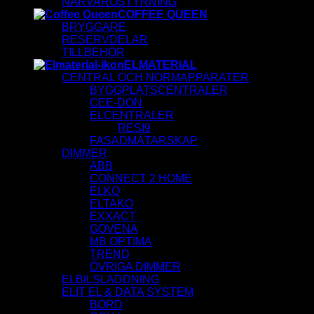
NÄRVAROSTYRNING
COFFEE QUEEN
BRYGGARE
RESERVDELAR
TILLBEHÖR
ELMATERIAL
CENTRAL OCH NORMAPPARATER
BYGGPLATSCENTRALER
CEE-DON
ELCENTRALER
RESI9
FASADMÄTARSKAP
DIMMER
ABB
CONNECT 2 HOME
ELKO
ELTAKO
EXXACT
GOVENA
MB OPTIMA
TREND
ÖVRIGA DIMMER
ELBILSLADDNING
ELIT EL & DATA SYSTEM
BORD