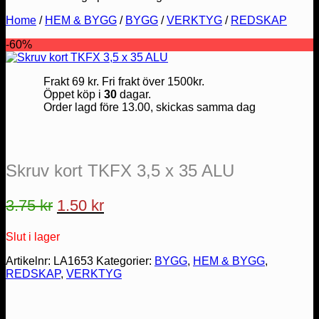
Home
/
HEM & BYGG
/
BYGG
/
VERKTYG
/
REDSKAP
-60%
Frakt 69 kr. Fri frakt över 1500kr.
Öppet köp i
30
dagar.
Order lagd före 13.00, skickas samma dag
Skruv kort TKFX 3,5 x 35 ALU
Det
Det
3.75
kr
1.50
kr
ursprungliga
nuvarande
Slut i lager
priset
priset
var:
är:
Artikelnr:
LA1653
Kategorier:
BYGG
,
HEM & BYGG
,
REDSKAP
,
VERKTYG
3.75 kr.
1.50 kr.