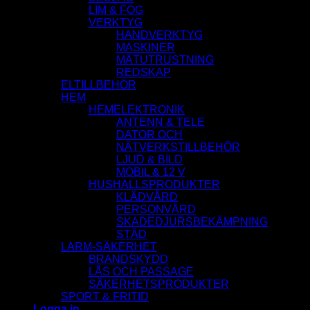
LIM & FOG
VERKTYG
HANDVERKTYG
MASKINER
MÄTUTRUSTNING
REDSKAP
ELTILLBEHÖR
HEM
HEMELEKTRONIK
ANTENN & TELE
DATOR OCH
NÄTVERKSTILLBEHÖR
LJUD & BILD
MOBIL & 12 V
HUSHALLSPRODUKTER
KLÄDVÅRD
PERSONVÅRD
SKADEDJURSBEKÄMPNING
STÄD
LARM-SÄKERHET
BRANDSKYDD
LÅS OCH PASSAGE
SÄKERHETSPRODUKTER
SPORT & FRITID
Logga in