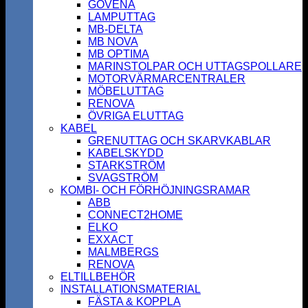
GOVENA
LAMPUTTAG
MB-DELTA
MB NOVA
MB OPTIMA
MARINSTOLPAR OCH UTTAGSPOLLARE
MOTORVÄRMARCENTRALER
MÖBELUTTAG
RENOVA
ÖVRIGA ELUTTAG
KABEL
GRENUTTAG OCH SKARVKABLAR
KABELSKYDD
STARKSTRÖM
SVAGSTRÖM
KOMBI- OCH FÖRHÖJNINGSRAMAR
ABB
CONNECT2HOME
ELKO
EXXACT
MALMBERGS
RENOVA
ELTILLBEHÖR
INSTALLATIONSMATERIAL
FÄSTA & KOPPLA