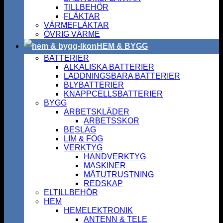
TILLBEHÖR
FLÄKTAR
VÄRMEFLÄKTAR
ÖVRIG VÄRME
HEM & BYGG
BATTERIER
ALKALISKA BATTERIER
LADDNINGSBARA BATTERIER
BLYBATTERIER
KNAPPCELLSBATTERIER
BYGG
ARBETSKLÄDER
ARBETSSKOR
BESLAG
LIM & FOG
VERKTYG
HANDVERKTYG
MASKINER
MÄTUTRUSTNING
REDSKAP
ELTILLBEHÖR
HEM
HEMELEKTRONIK
ANTENN & TELE