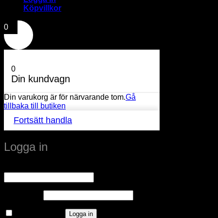
Köpvillkor
0
0
Din kundvagn
Din varukorg är för närvarande tom.
Gå
tillbaka till butiken
Fortsätt handla
Logga in
Obligatoriskt
Användarnamn eller e-postadress
*
Obligatoriskt
Lösenord
*
Kom ihåg mig
Logga in