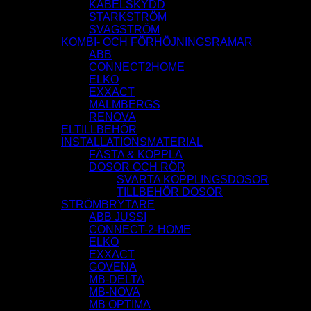
KABELSKYDD
STARKSTRÖM
SVAGSTRÖM
KOMBI- OCH FÖRHÖJNINGSRAMAR
ABB
CONNECT2HOME
ELKO
EXXACT
MALMBERGS
RENOVA
ELTILLBEHÖR
INSTALLATIONSMATERIAL
FÄSTA & KOPPLA
DOSOR OCH RÖR
SVARTA KOPPLINGSDOSOR
TILLBEHÖR DOSOR
STRÖMBRYTARE
ABB JUSSI
CONNECT-2-HOME
ELKO
EXXACT
GOVENA
MB-DELTA
MB-NOVA
MB OPTIMA