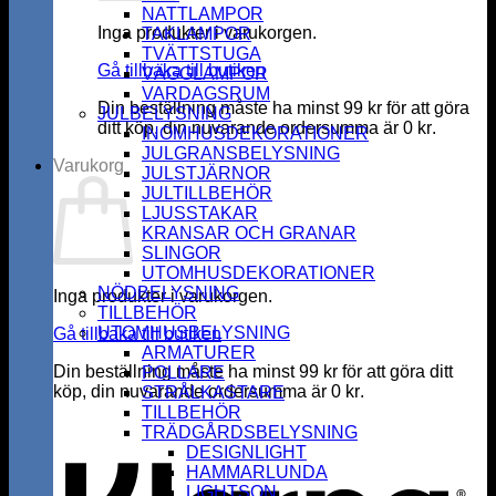
NATTLAMPOR
Inga produkter i varukorgen.
TAKLAMPOR
TVÄTTSTUGA
Gå tillbaka till butiken
VÄGGLAMPOR
VARDAGSRUM
Din beställning måste ha minst
99
kr
för att göra
JULBELYSNING
ditt köp, din nuvarande ordersumma är
0
kr
.
INOMHUSDEKORATIONER
JULGRANSBELYSNING
Varukorg
JULSTJÄRNOR
JULTILLBEHÖR
LJUSSTAKAR
KRANSAR OCH GRANAR
SLINGOR
UTOMHUSDEKORATIONER
NÖDBELYSNING
Inga produkter i varukorgen.
TILLBEHÖR
UTOMHUSBELYSNING
Gå tillbaka till butiken
ARMATURER
Din beställning måste ha minst
99
kr
för att göra ditt
POLLARE
köp, din nuvarande ordersumma är
0
kr
.
STRÅLKASTARE
K
TILLBEHÖR
TRÄDGÅRDSBELYSNING
DESIGNLIGHT
HAMMARLUNDA
LIGHTSON