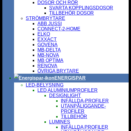
DOSOR OCH RÖR
SVARTA KOPPLINGSDOSOR
TILLBEHÖR DOSOR
STRÖMBRYTARE
ABB JUSSI
CONNECT-2-HOME
ELKO
EXXACT
GOVENA
MB-DELTA
MB-NOVA
MB OPTIMA
RENOVA
ÖVRIGA BRYTARE
ENERGISPAR
LED-BELYSNING
LED ALUMINIUMPROFILER
DESIGNLIGHT
INFÄLLDA-PROFILER
UTANPÅLIGGANDE-
PROFILER
TILLBEHÖR
LUMINES
INFÄLLDA PROFILER