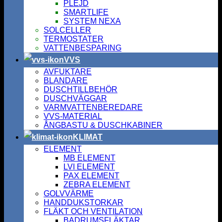
PLEJD
SMARTLIFE
SYSTEM NEXA
SOLCELLER
TERMOSTATER
VATTENBESPARING
VVS
AVFUKTARE
BLANDARE
DUSCHTILLBEHÖR
DUSCHVÄGGAR
VARMVATTENBEREDARE
VVS-MATERIAL
ÅNGBASTU & DUSCHKABINER
KLIMAT
ELEMENT
MB ELEMENT
LVI ELEMENT
PAX ELEMENT
ZEBRA ELEMENT
GOLVVÄRME
HANDDUKSTORKAR
FLÄKT OCH VENTILATION
BADRUMSFLÄKTAR