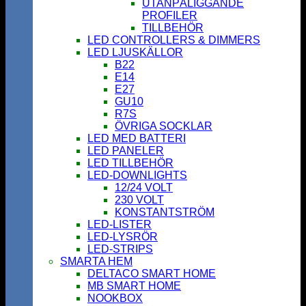
UTANPÅLIGGANDE
PROFILER
TILLBEHÖR
LED CONTROLLERS & DIMMERS
LED LJUSKÄLLOR
B22
E14
E27
GU10
R7S
ÖVRIGA SOCKLAR
LED MED BATTERI
LED PANELER
LED TILLBEHÖR
LED-DOWNLIGHTS
12/24 VOLT
230 VOLT
KONSTANTSTRÖM
LED-LISTER
LED-LYSRÖR
LED-STRIPS
SMARTA HEM
DELTACO SMART HOME
MB SMART HOME
NOOKBOX