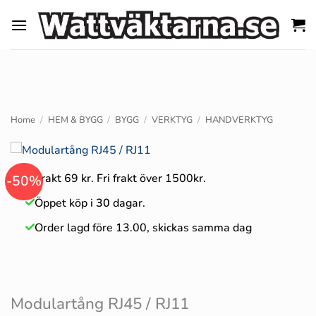
Skip
to
content
Home
/
HEM & BYGG
/
BYGG
/
VERKTYG
/
HANDVERKTYG
Frakt 69 kr. Fri frakt över 1500kr.
-50%
Öppet köp i
30
dagar.
Order lagd före 13.00, skickas samma dag
Modulartång RJ45 / RJ11