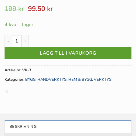
Det
Det
199
kr
99.50
kr
ursprungliga
nuvarande
priset
priset
4 kvar i lager
var:
är:
199 kr.
99.50 kr.
Modulartång RJ45 / RJ11 mängd
LÄGG TILL I VARUKORG
Artikelnr:
VK-3
Kategorier:
BYGG
,
HANDVERKTYG
,
HEM & BYGG
,
VERKTYG
BESKRIVNING