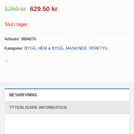
Det
Det
1259
kr
629.50
kr
ursprungliga
nuvarande
priset
priset
Slut i lager
var:
är:
1259 kr.
629.50 kr.
Artikelnr:
9994076
Kategorier:
BYGG
,
HEM & BYGG
,
MASKINER
,
VERKTYG
BESKRIVNING
YTTERLIGARE INFORMATION