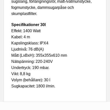
sugslang, förlängningsrör, matt-/våtmunstycke,
fogmunstycke, dammsugarpåse och
skumplastfilter.
Specifikationer 30l
Effekt: 1400 Watt
Kabel: 4 m
Kapslingsklass: IPX4
Ljudnivå: 76 dB(A)
Mått (LxBxH): 355x355x610 mm
Nätspänning: 220-240V
Undertryck: 190 mbar.
Vikt: 8,8 kg
Volym (behållare): 30 l
Sugkapacitet: 1800 l/min.