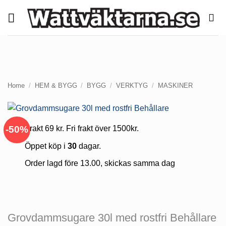
Skip
to
content
Home
/
HEM & BYGG
/
BYGG
/
VERKTYG
/
MASKINER
-50%
Frakt 69 kr. Fri frakt över 1500kr.
Öppet köp i
30
dagar.
Order lagd före 13.00, skickas samma dag
Grovdammsugare 30l med rostfri Behållare