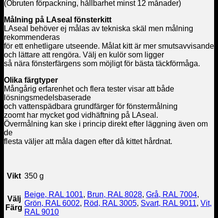
(Obruten förpackning, hållbarhet minst 12 månader)
Målning på LAseal fönsterkitt
LAseal behöver ej målas av tekniska skäl men målning
rekommenderas
för ett enhetligare utseende. Målat kitt är mer smutsavvisande
och lättare att rengöra. Välj en kulör som ligger
så nära fönsterfärgens som möjligt för bästa täckförmåga.
Olika färgtyper
Mångårig erfarenhet och flera tester visar att både
lösningsmedelsbaserade
och vattenspädbara grundfärger för fönstermålning
zoomt har mycket god vidhäftning på LAseal.
Övermålning kan ske i princip direkt efter läggning även om
de
flesta väljer att måla dagen efter då kittet hårdnat.
Vikt
350 g
Beige, RAL 1001
,
Brun, RAL 8028
,
Grå, RAL 7004
,
Välj
Grön, RAL 6002
,
Röd, RAL 3005
,
Svart, RAL 9011
,
Vit,
Färg
RAL 9010