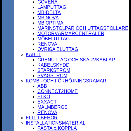
GOVENA
LAMPUTTAG
MB-DELTA
MB NOVA
MB OPTIMA
MARINSTOLPAR OCH UTTAGSPOLLARE
MOTORVÄRMARCENTRALER
MÖBELUTTAG
RENOVA
ÖVRIGA ELUTTAG
KABEL
GRENUTTAG OCH SKARVKABLAR
KABELSKYDD
STARKSTRÖM
SVAGSTRÖM
KOMBI- OCH FÖRHÖJNINGSRAMAR
ABB
CONNECT2HOME
ELKO
EXXACT
MALMBERGS
RENOVA
ELTILLBEHÖR
INSTALLATIONSMATERIAL
FÄSTA & KOPPLA