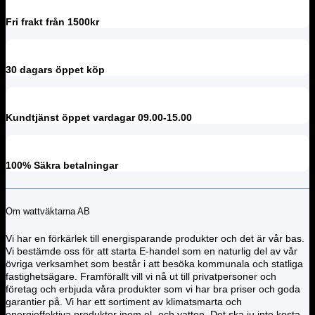
Fri frakt från 1500kr
30 dagars öppet köp
Kundtjänst öppet vardagar 09.00-15.00
100% Säkra betalningar
Om wattväktarna AB
Vi har en förkärlek till energisparande produkter och det är vår bas.
Vi bestämde oss för att starta E-handel som en naturlig del av vår
övriga verksamhet som består i att besöka kommunala och statliga
fastighetsägare. Framförallt vill vi nå ut till privatpersoner och
företag och erbjuda våra produkter som vi har bra priser och goda
garantier på. Vi har ett sortiment av klimatsmarta och
energieffektiva produkter inom el- och vatten. Det ska ju inte kosta