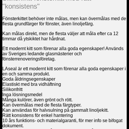
"konsistens"
Fönsterkittet behöver inte målas, men kan övermålas med de
flesta grundfärger för fönster, även linoljefärg.
Kan målas direkt, men de flesta väljer att måla efter ca 12
timmar då ytskiktet har hårdnat.
Ett modernt kitt som förenar alla goda egenskaper! Används
av Sveriges ledande glasmästerier och
fönsterrenoveringsföretag.
LAseal är ett modernt kitt som förenar alla goda egenskaper i
en och samma produkt.
Goda åldringsegenskaper
Elastiskt med bra vidhäftning
Silikonfritt
Inga lösningsmedel
Många kulörer, även grönt och rött.
Kan övermålas med de flesta färgtyper.
Kan användas för halvsulning på gammalt linoljekitt.
Rätt konsistens för enkel hantering
10 års funktions- och materialgaranti, för mer info se bifogat
dokument.