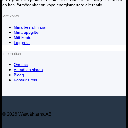
en halv förmögenhet att köpa energismartare alternativ.
Mitt konto
Mina beställningar
Mina uppgifter
Mitt konto
Logga ut
Information
Om oss
Anmäl en skada
Blogg
Kontakta oss
© 2026 Wattväktarna AB