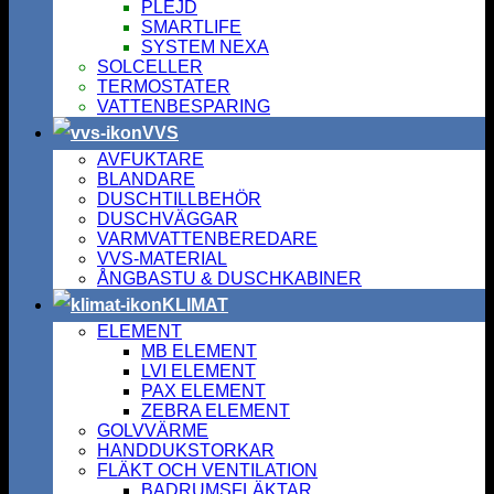
PLEJD
SMARTLIFE
SYSTEM NEXA
SOLCELLER
TERMOSTATER
VATTENBESPARING
VVS
AVFUKTARE
BLANDARE
DUSCHTILLBEHÖR
DUSCHVÄGGAR
VARMVATTENBEREDARE
VVS-MATERIAL
ÅNGBASTU & DUSCHKABINER
KLIMAT
ELEMENT
MB ELEMENT
LVI ELEMENT
PAX ELEMENT
ZEBRA ELEMENT
GOLVVÄRME
HANDDUKSTORKAR
FLÄKT OCH VENTILATION
BADRUMSFLÄKTAR