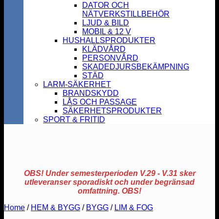
DATOR OCH
NÄTVERKSTILLBEHÖR
LJUD & BILD
MOBIL & 12 V
HUSHALLSPRODUKTER
KLÄDVÅRD
PERSONVÅRD
SKADEDJURSBEKÄMPNING
STÄD
LARM-SÄKERHET
BRANDSKYDD
LÅS OCH PASSAGE
SÄKERHETSPRODUKTER
SPORT & FRITID
OBS! Under semesterperioden V.29 - V.31 sker
utleveranser sporadiskt och under begränsad
omfattning. OBS!
Home
/
HEM & BYGG
/
BYGG
/
LIM & FOG