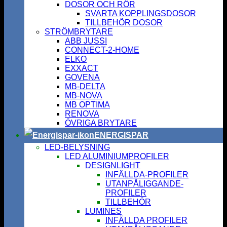
DOSOR OCH RÖR
SVARTA KOPPLINGSDOSOR
TILLBEHÖR DOSOR
STRÖMBRYTARE
ABB JUSSI
CONNECT-2-HOME
ELKO
EXXACT
GOVENA
MB-DELTA
MB-NOVA
MB OPTIMA
RENOVA
ÖVRIGA BRYTARE
ENERGISPAR
LED-BELYSNING
LED ALUMINIUMPROFILER
DESIGNLIGHT
INFÄLLDA-PROFILER
UTANPÅLIGGANDE-
PROFILER
TILLBEHÖR
LUMINES
INFÄLLDA PROFILER