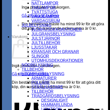
NATTLAMPOR
Inga produkter i varukorgen.
TAKLAMPOR
TVÄTTSTUGA
Gå tillbaka till butiken
VÄGGLAMPOR
VARDAGSRUM
Din beställning måste ha minst
99
kr
för att göra
JULBELYSNING
ditt köp, din nuvarande ordersumma är
0
kr
.
INOMHUSDEKORATIONER
JULGRANSBELYSNING
Varukorg
JULSTJÄRNOR
JULTILLBEHÖR
LJUSSTAKAR
KRANSAR OCH GRANAR
SLINGOR
UTOMHUSDEKORATIONER
NÖDBELYSNING
Inga produkter i varukorgen.
TILLBEHÖR
UTOMHUSBELYSNING
Gå tillbaka till butiken
ARMATURER
Din beställning måste ha minst
99
kr
för att göra ditt
POLLARE
köp, din nuvarande ordersumma är
0
kr
.
STRÅLKASTARE
K
TILLBEHÖR
TRÄDGÅRDSBELYSNING
DESIGNLIGHT
HAMMARLUNDA
LIGHTSON