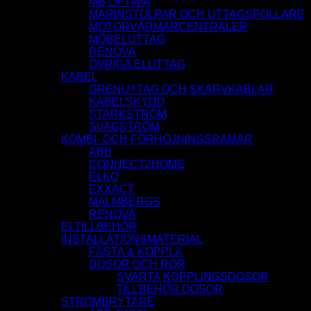
MB OPTIMA
MARINSTOLPAR OCH UTTAGSPOLLARE
MOTORVÄRMARCENTRALER
MÖBELUTTAG
RENOVA
ÖVRIGA ELUTTAG
KABEL
GRENUTTAG OCH SKARVKABLAR
KABELSKYDD
STARKSTRÖM
SVAGSTRÖM
KOMBI- OCH FÖRHÖJNINGSRAMAR
ABB
CONNECT2HOME
ELKO
EXXACT
MALMBERGS
RENOVA
ELTILLBEHÖR
INSTALLATIONSMATERIAL
FÄSTA & KOPPLA
DOSOR OCH RÖR
SVARTA KOPPLINGSDOSOR
TILLBEHÖR DOSOR
STRÖMBRYTARE