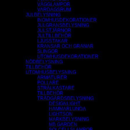
VÄGGLAMPOR
VARDAGSRUM
JULBELYSNING
INOMHUSDEKORATIONER
JULGRANSBELYSNING
JULSTJÄRNOR
JULTILLBEHÖR
LJUSSTAKAR
KRANSAR OCH GRANAR
SLINGOR
UTOMHUSDEKORATIONER
NÖDBELYSNING
TILLBEHÖR
UTOMHUSBELYSNING
ARMATURER
POLLARE
STRÅLKASTARE
TILLBEHÖR
TRÄDGÅRDSBELYSNING
DESIGNLIGHT
HAMMARLUNDA
LIGHTSON
MARKBELYSNING
MB GARDEN
SOLCELLSLAMPOR