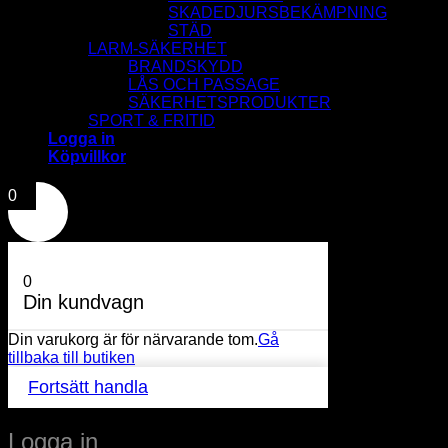
SKADEDJURSBEKÄMPNING
STÄD
LARM-SÄKERHET
BRANDSKYDD
LÅS OCH PASSAGE
SÄKERHETSPRODUKTER
SPORT & FRITID
Logga in
Köpvillkor
0
0
Din kundvagn
Din varukorg är för närvarande tom.
Gå
tillbaka till butiken
Fortsätt handla
Logga in