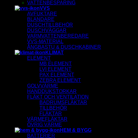
VATTENBESPARING
VVS
AVFUKTARE
BLANDARE
DUSCHTILLBEHÖR
DUSCHVÄGGAR
VARMVATTENBEREDARE
VVS-MATERIAL
ÅNGBASTU & DUSCHKABINER
KLIMAT
ELEMENT
MB ELEMENT
LVI ELEMENT
PAX ELEMENT
ZEBRA ELEMENT
GOLVVÄRME
HANDDUKSTORKAR
FLÄKT OCH VENTILATION
BADRUMSFLÄKTAR
TILLBEHÖR
FLÄKTAR
VÄRMEFLÄKTAR
ÖVRIG VÄRME
HEM & BYGG
BATTERIER