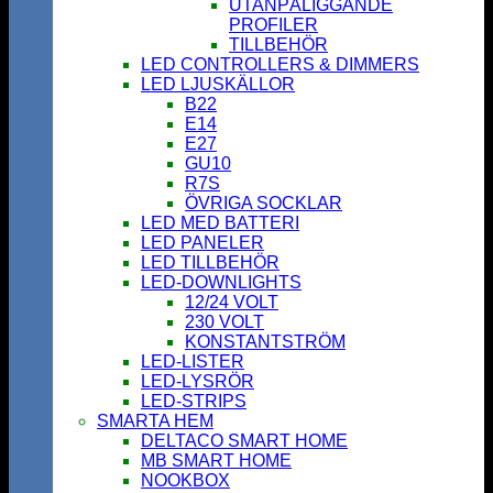
UTANPÅLIGGANDE
PROFILER
TILLBEHÖR
LED CONTROLLERS & DIMMERS
LED LJUSKÄLLOR
B22
E14
E27
GU10
R7S
ÖVRIGA SOCKLAR
LED MED BATTERI
LED PANELER
LED TILLBEHÖR
LED-DOWNLIGHTS
12/24 VOLT
230 VOLT
KONSTANTSTRÖM
LED-LISTER
LED-LYSRÖR
LED-STRIPS
SMARTA HEM
DELTACO SMART HOME
MB SMART HOME
NOOKBOX