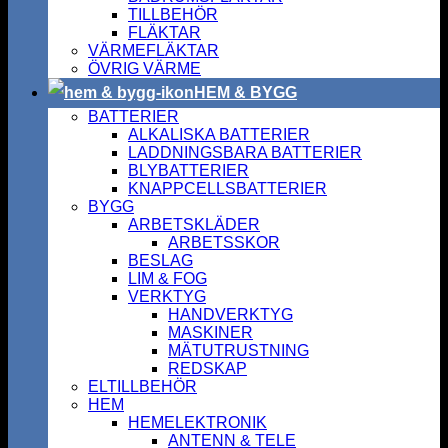
TILLBEHÖR
FLÄKTAR
VÄRMEFLÄKTAR
ÖVRIG VÄRME
HEM & BYGG
BATTERIER
ALKALISKA BATTERIER
LADDNINGSBARA BATTERIER
BLYBATTERIER
KNAPPCELLSBATTERIER
BYGG
ARBETSKLÄDER
ARBETSSKOR
BESLAG
LIM & FOG
VERKTYG
HANDVERKTYG
MASKINER
MÄTUTRUSTNING
REDSKAP
ELTILLBEHÖR
HEM
HEMELEKTRONIK
ANTENN & TELE