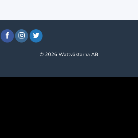
© 2026 Wattväktarna AB
window.klarnaAsyncCallback = function () {
window.Klarna.Payments.Buttons.init({ client_id:
"klarna_live_client_M1gtQTRXKW1JOWhON0d0MWNY
}).load( { container: "#container", theme: "default", shape:
"default", on_click: (authorize) => { // Here you should invoke
authorize with the order payload. authorize( {
collect_shipping_address: true }, payload, // order payload