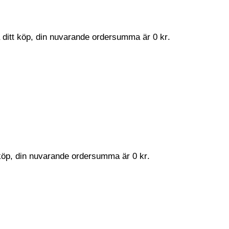
a ditt köp, din nuvarande ordersumma är
0
kr
.
t köp, din nuvarande ordersumma är
0
kr
.