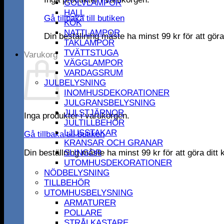
GOLVLAMPOR
HALL
Gå tillbaka till butiken
KÖK
NATTLAMPOR
Din beställning måste ha minst
99
kr
för att gör
TAKLAMPOR
TVÄTTSTUGA
Varukorg
VÄGGLAMPOR
VARDAGSRUM
JULBELYSNING
INOMHUSDEKORATIONER
JULGRANSBELYSNING
JULSTJÄRNOR
Inga produkter i varukorgen.
JULTILLBEHÖR
LJUSSTAKAR
Gå tillbaka till butiken
KRANSAR OCH GRANAR
Din beställning måste ha minst
99
kr
för att göra dit
SLINGOR
UTOMHUSDEKORATIONER
NÖDBELYSNING
TILLBEHÖR
UTOMHUSBELYSNING
ARMATURER
POLLARE
STRÅLKASTARE