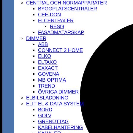
CENTRAL OCH NORMAPPARATER
BYGGPLATSCENTRALER
CEE-DON
ELCENTRALER
RESI9
FASADMÄTARSKAP
DIMMER
ABB
CONNECT 2 HOME
ELKO
ELTAKO
EXXACT
GOVENA
MB OPTIMA
TREND
ÖVRIGA DIMMER
ELBILSLADDNING
ELIT EL & DATA SYSTEM
BORD
GOLV
GRENUTTAG
KABELHANTERING