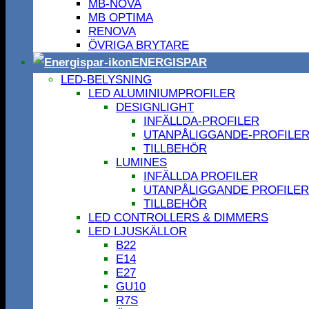
MB-NOVA
MB OPTIMA
RENOVA
ÖVRIGA BRYTARE
ENERGISPAR
LED-BELYSNING
LED ALUMINIUMPROFILER
DESIGNLIGHT
INFÄLLDA-PROFILER
UTANPÅLIGGANDE-PROFILE
TILLBEHÖR
LUMINES
INFÄLLDA PROFILER
UTANPÅLIGGANDE PROFILER
TILLBEHÖR
LED CONTROLLERS & DIMMERS
LED LJUSKÄLLOR
B22
E14
E27
GU10
R7S