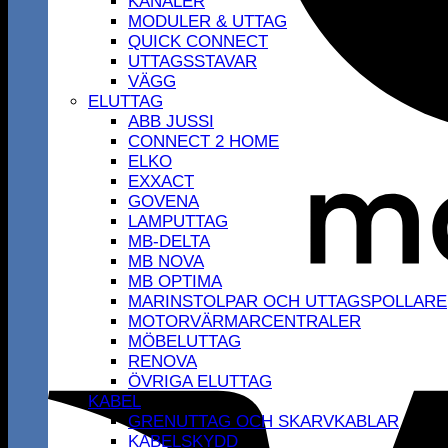
KANALER
MODULER & UTTAG
QUICK CONNECT
UTTAGSSTAVAR
VÄGG
ELUTTAG
ABB JUSSI
CONNECT 2 HOME
ELKO
EXXACT
GOVENA
LAMPUTTAG
MB-DELTA
MB NOVA
MB OPTIMA
MARINSTOLPAR OCH UTTAGSPOLLARE
MOTORVÄRMARCENTRALER
MÖBELUTTAG
RENOVA
ÖVRIGA ELUTTAG
KABEL
GRENUTTAG OCH SKARVKABLAR
KABELSKYDD