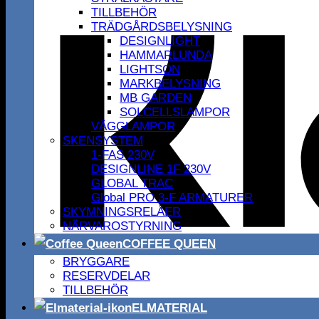
TILLBEHÖR
TRÄDGÅRDSBELYSNING
DESIGNLIGHT
HAMMARLUNDA
LIGHTSON
MARKBELYSNING
MB GARDEN
SOLCELLSLAMPOR
VÄGGLAMPOR
SKENSYSTEM
1-FAS 230V
DESIGNLINE 1F 230V
GLOBAL TRAC
Global PRO 3-F ARMATURER
SKYMNINGSRELÄER
NÄRVAROSTYRNING
COFFEE QUEEN
BRYGGARE
RESERVDELAR
TILLBEHÖR
ELMATERIAL