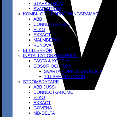
STARKSTRÖM
SVAGSTRÖM
KOMBI- OCH FÖRHÖJNINGSRAMAR
ABB
CONNECT2HOME
ELKO
EXXACT
MALMBERGS
RENOVA
ELTILLBEHÖR
INSTALLATIONSMATERIAL
FÄSTA & KOPPLA
DOSOR OCH RÖR
SVARTA KOPPLINGSDOSOR
TILLBEHÖR DOSOR
STRÖMBRYTARE
ABB JUSSI
CONNECT-2-HOME
ELKO
EXXACT
GOVENA
MB-DELTA