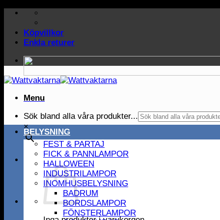
Skip
to
content
Köpvillkor
Enkla returer
Menu
Sök bland alla våra produkter...
×
BELYSNING
FEST & PARTAJ
FICK & PANNLAMPOR
HALLOWEEN
INDUSTRILAMPOR
INOMHUSBELYSNING
BADRUM
BORDSLAMPOR
FÖNSTERLAMPOR
Inga produkter i varukorgen.