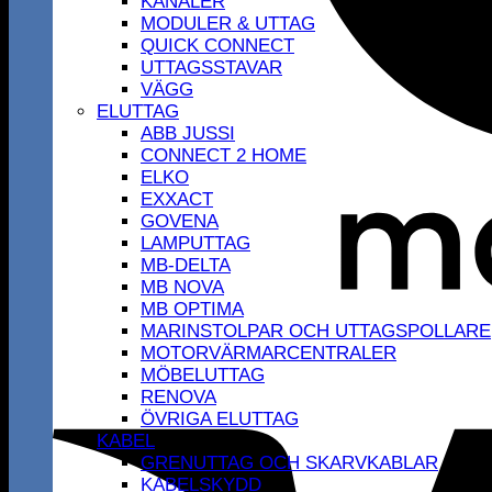
KANALER
MODULER & UTTAG
QUICK CONNECT
UTTAGSSTAVAR
VÄGG
ELUTTAG
ABB JUSSI
CONNECT 2 HOME
ELKO
EXXACT
GOVENA
LAMPUTTAG
MB-DELTA
MB NOVA
MB OPTIMA
MARINSTOLPAR OCH UTTAGSPOLLARE
MOTORVÄRMARCENTRALER
MÖBELUTTAG
RENOVA
ÖVRIGA ELUTTAG
KABEL
GRENUTTAG OCH SKARVKABLAR
KABELSKYDD