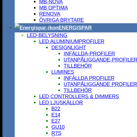
MB-NOVA
MB OPTIMA
RENOVA
ÖVRIGA BRYTARE
ENERGISPAR
LED-BELYSNING
LED ALUMINIUMPROFILER
DESIGNLIGHT
INFÄLLDA-PROFILER
UTANPÅLIGGANDE-PROFILE
TILLBEHÖR
LUMINES
INFÄLLDA PROFILER
UTANPÅLIGGANDE PROFILER
TILLBEHÖR
LED CONTROLLERS & DIMMERS
LED LJUSKÄLLOR
B22
E14
E27
GU10
R7S