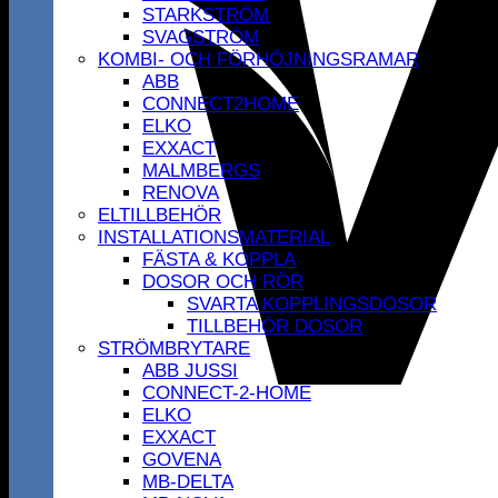
STARKSTRÖM
SVAGSTRÖM
KOMBI- OCH FÖRHÖJNINGSRAMAR
ABB
CONNECT2HOME
ELKO
EXXACT
MALMBERGS
RENOVA
ELTILLBEHÖR
INSTALLATIONSMATERIAL
FÄSTA & KOPPLA
DOSOR OCH RÖR
SVARTA KOPPLINGSDOSOR
TILLBEHÖR DOSOR
STRÖMBRYTARE
ABB JUSSI
CONNECT-2-HOME
ELKO
EXXACT
GOVENA
MB-DELTA