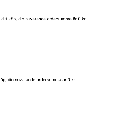
a ditt köp, din nuvarande ordersumma är
0
kr
.
t köp, din nuvarande ordersumma är
0
kr
.