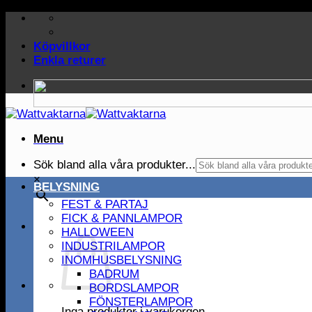
Skip
to
content
Köpvillkor
Enkla returer
Menu
Sök bland alla våra produkter...
×
BELYSNING
FEST & PARTAJ
FICK & PANNLAMPOR
HALLOWEEN
INDUSTRILAMPOR
INOMHUSBELYSNING
BADRUM
BORDSLAMPOR
FÖNSTERLAMPOR
Inga produkter i varukorgen.