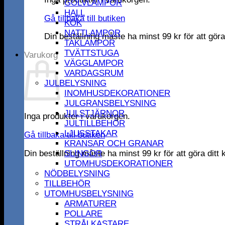
GOLVLAMPOR
HALL
Gå tillbaka till butiken
KÖK
NATTLAMPOR
Din beställning måste ha minst
99
kr
för att gör
TAKLAMPOR
TVÄTTSTUGA
Varukorg
VÄGGLAMPOR
VARDAGSRUM
JULBELYSNING
INOMHUSDEKORATIONER
JULGRANSBELYSNING
JULSTJÄRNOR
Inga produkter i varukorgen.
JULTILLBEHÖR
LJUSSTAKAR
Gå tillbaka till butiken
KRANSAR OCH GRANAR
Din beställning måste ha minst
99
kr
för att göra dit
SLINGOR
UTOMHUSDEKORATIONER
NÖDBELYSNING
TILLBEHÖR
UTOMHUSBELYSNING
ARMATURER
POLLARE
STRÅLKASTARE