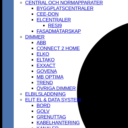
CENTRAL OCH NORMAPPARATER
BYGGPLATSCENTRALER
CEE-DON
ELCENTRALER
RESI9
FASADMÄTARSKAP
DIMMER
ABB
CONNECT 2 HOME
ELKO
ELTAKO
EXXACT
GOVENA
MB OPTIMA
TREND
ÖVRIGA DIMMER
ELBILSLADDNING
ELIT EL & DATA SYSTEM
BORD
GOLV
GRENUTTAG
KABELHANTERING