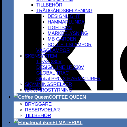
TILLBEHÖR
TRÄDGÅRDSBELYSNING
DESIGNLIGHT
HAMMARLUNDA
LIGHTSON
MARKBELYSNING
MB GARDEN
SOLCELLSLAMPOR
VÄGGLAMPOR
SKENSYSTEM
1-FAS 230V
DESIGNLINE 1F 230V
GLOBAL TRAC
Global PRO 3-F ARMATURER
SKYMNINGSRELÄER
NÄRVAROSTYRNING
COFFEE QUEEN
BRYGGARE
RESERVDELAR
TILLBEHÖR
ELMATERIAL