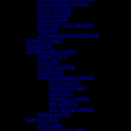
JULGRANSBELYSNING
JULSTJÄRNOR
JULTILLBEHÖR
LJUSSTAKAR
KRANSAR OCH GRANAR
SLINGOR
UTOMHUSDEKORATIONER
NÖDBELYSNING
TILLBEHÖR
UTOMHUSBELYSNING
ARMATURER
POLLARE
STRÅLKASTARE
TILLBEHÖR
TRÄDGÅRDSBELYSNING
DESIGNLIGHT
HAMMARLUNDA
LIGHTSON
MARKBELYSNING
MB GARDEN
SOLCELLSLAMPOR
VÄGGLAMPOR
SKENSYSTEM
1-FAS 230V
DESIGNLINE 1F 230V