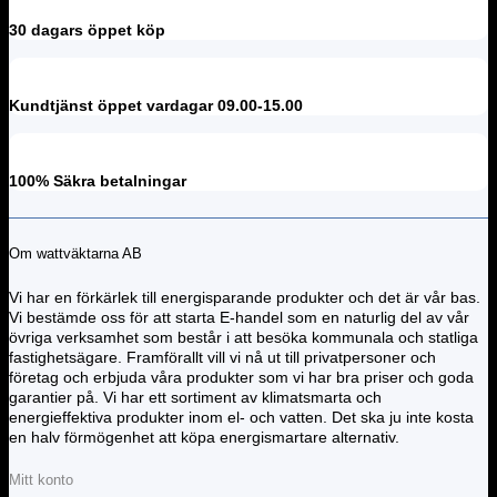
30 dagars öppet köp
Kundtjänst öppet vardagar 09.00-15.00
100% Säkra betalningar
Om wattväktarna AB
Vi har en förkärlek till energisparande produkter och det är vår bas.
Vi bestämde oss för att starta E-handel som en naturlig del av vår
övriga verksamhet som består i att besöka kommunala och statliga
fastighetsägare. Framförallt vill vi nå ut till privatpersoner och
företag och erbjuda våra produkter som vi har bra priser och goda
garantier på. Vi har ett sortiment av klimatsmarta och
energieffektiva produkter inom el- och vatten. Det ska ju inte kosta
en halv förmögenhet att köpa energismartare alternativ.
Mitt konto