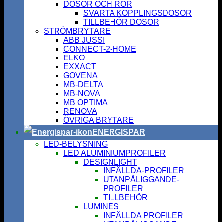
DOSOR OCH RÖR
SVARTA KOPPLINGSDOSOR
TILLBEHÖR DOSOR
STRÖMBRYTARE
ABB JUSSI
CONNECT-2-HOME
ELKO
EXXACT
GOVENA
MB-DELTA
MB-NOVA
MB OPTIMA
RENOVA
ÖVRIGA BRYTARE
ENERGISPAR
LED-BELYSNING
LED ALUMINIUMPROFILER
DESIGNLIGHT
INFÄLLDA-PROFILER
UTANPÅLIGGANDE-
PROFILER
TILLBEHÖR
LUMINES
INFÄLLDA PROFILER