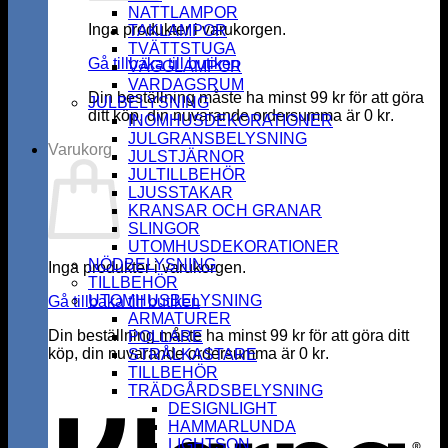
NATTLAMPOR
Inga produkter i varukorgen.
TAKLAMPOR
TVÄTTSTUGA
Gå tillbaka till butiken
VÄGGLAMPOR
VARDAGSRUM
Din beställning måste ha minst
99
kr
för att göra
JULBELYSNING
ditt köp, din nuvarande ordersumma är
0
kr
.
INOMHUSDEKORATIONER
JULGRANSBELYSNING
Varukorg
JULSTJÄRNOR
JULTILLBEHÖR
LJUSSTAKAR
KRANSAR OCH GRANAR
SLINGOR
UTOMHUSDEKORATIONER
NÖDBELYSNING
Inga produkter i varukorgen.
TILLBEHÖR
UTOMHUSBELYSNING
Gå tillbaka till butiken
ARMATURER
Din beställning måste ha minst
99
kr
för att göra ditt
POLLARE
köp, din nuvarande ordersumma är
0
kr
.
STRÅLKASTARE
K
TILLBEHÖR
TRÄDGÅRDSBELYSNING
DESIGNLIGHT
HAMMARLUNDA
LIGHTSON