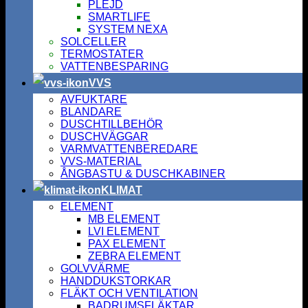
PLEJD
SMARTLIFE
SYSTEM NEXA
SOLCELLER
TERMOSTATER
VATTENBESPARING
VVS
AVFUKTARE
BLANDARE
DUSCHTILLBEHÖR
DUSCHVÄGGAR
VARMVATTENBEREDARE
VVS-MATERIAL
ÅNGBASTU & DUSCHKABINER
KLIMAT
ELEMENT
MB ELEMENT
LVI ELEMENT
PAX ELEMENT
ZEBRA ELEMENT
GOLVVÄRME
HANDDUKSTORKAR
FLÄKT OCH VENTILATION
BADRUMSFLÄKTAR