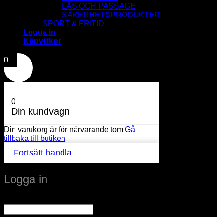
LÅS OCH PASSAGE
SÄKERHETSPRODUKTER
SPORT & FRITID
Logga in
Köpvillkor
0
0
Din kundvagn
Din varukorg är för närvarande tom.
Gå
tillbaka till butiken
Fortsätt handla
Logga in
Obligatoriskt
Användarnamn eller e-postadress
*