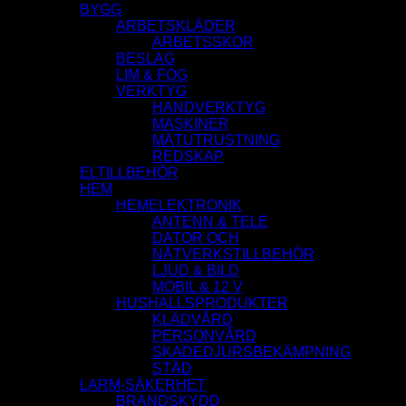
BYGG
ARBETSKLÄDER
ARBETSSKOR
BESLAG
LIM & FOG
VERKTYG
HANDVERKTYG
MASKINER
MÄTUTRUSTNING
REDSKAP
ELTILLBEHÖR
HEM
HEMELEKTRONIK
ANTENN & TELE
DATOR OCH
NÄTVERKSTILLBEHÖR
LJUD & BILD
MOBIL & 12 V
HUSHALLSPRODUKTER
KLÄDVÅRD
PERSONVÅRD
SKADEDJURSBEKÄMPNING
STÄD
LARM-SÄKERHET
BRANDSKYDD