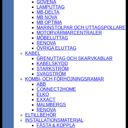
GOVENA
LAMPUTTAG
MB-DELTA
MB NOVA
MB OPTIMA
MARINSTOLPAR OCH UTTAGSPOLLARE
MOTORVÄRMARCENTRALER
MÖBELUTTAG
RENOVA
ÖVRIGA ELUTTAG
KABEL
GRENUTTAG OCH SKARVKABLAR
KABELSKYDD
STARKSTRÖM
SVAGSTRÖM
KOMBI- OCH FÖRHÖJNINGSRAMAR
ABB
CONNECT2HOME
ELKO
EXXACT
MALMBERGS
RENOVA
ELTILLBEHÖR
INSTALLATIONSMATERIAL
FÄSTA & KOPPLA