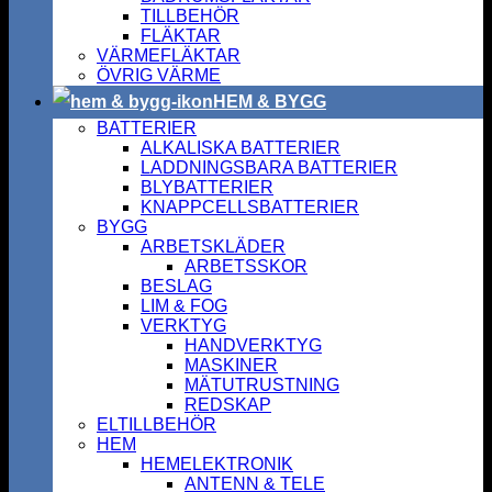
TILLBEHÖR
FLÄKTAR
VÄRMEFLÄKTAR
ÖVRIG VÄRME
HEM & BYGG
BATTERIER
ALKALISKA BATTERIER
LADDNINGSBARA BATTERIER
BLYBATTERIER
KNAPPCELLSBATTERIER
BYGG
ARBETSKLÄDER
ARBETSSKOR
BESLAG
LIM & FOG
VERKTYG
HANDVERKTYG
MASKINER
MÄTUTRUSTNING
REDSKAP
ELTILLBEHÖR
HEM
HEMELEKTRONIK
ANTENN & TELE