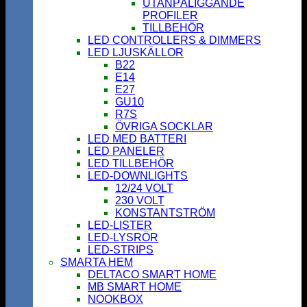
UTANPÅLIGGANDE
PROFILER
TILLBEHÖR
LED CONTROLLERS & DIMMERS
LED LJUSKÄLLOR
B22
E14
E27
GU10
R7S
ÖVRIGA SOCKLAR
LED MED BATTERI
LED PANELER
LED TILLBEHÖR
LED-DOWNLIGHTS
12/24 VOLT
230 VOLT
KONSTANTSTRÖM
LED-LISTER
LED-LYSRÖR
LED-STRIPS
SMARTA HEM
DELTACO SMART HOME
MB SMART HOME
NOOKBOX