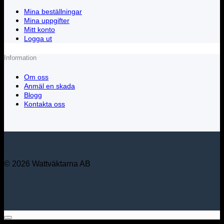
Mina beställningar
Mina uppgifter
Mitt konto
Logga ut
Information
Om oss
Anmäl en skada
Blogg
Kontakta oss
© 2026 Wattväktarna AB