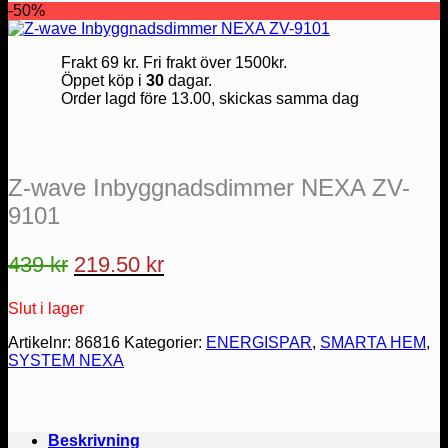
-50%
Frakt 69 kr. Fri frakt över 1500kr.
Öppet köp i
30
dagar.
Order lagd före 13.00, skickas samma dag
Z-wave Inbyggnadsdimmer NEXA ZV-
9101
Det
Det
439
kr
219.50
kr
ursprungliga
nuvarande
Slut i lager
priset
priset
var:
är:
Artikelnr:
86816
Kategorier:
ENERGISPAR
,
SMARTA HEM
,
SYSTEM NEXA
439 kr.
219.50 kr.
Beskrivning