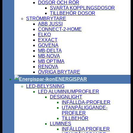
DOSOR OCH RÖR
SVARTA KOPPLINGSDOSOR
TILLBEHÖR DOSOR
STRÖMBRYTARE
ABB JUSSI
CONNECT-2-HOME
ELKO
EXXACT
GOVENA
MB-DELTA
MB-NOVA
MB OPTIMA
RENOVA
ÖVRIGA BRYTARE
ENERGISPAR
LED-BELYSNING
LED ALUMINIUMPROFILER
DESIGNLIGHT
INFÄLLDA-PROFILER
UTANPÅLIGGANDE-
PROFILER
TILLBEHÖR
LUMINES
INFÄLLDA PROFILER