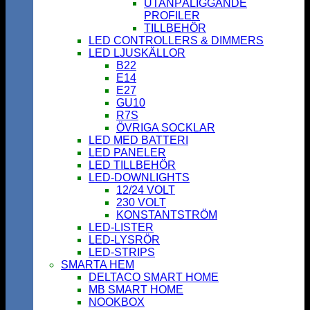
UTANPÅLIGGANDE
PROFILER
TILLBEHÖR
LED CONTROLLERS & DIMMERS
LED LJUSKÄLLOR
B22
E14
E27
GU10
R7S
ÖVRIGA SOCKLAR
LED MED BATTERI
LED PANELER
LED TILLBEHÖR
LED-DOWNLIGHTS
12/24 VOLT
230 VOLT
KONSTANTSTRÖM
LED-LISTER
LED-LYSRÖR
LED-STRIPS
SMARTA HEM
DELTACO SMART HOME
MB SMART HOME
NOOKBOX