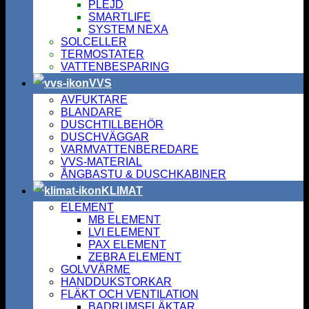
PLEJD
SMARTLIFE
SYSTEM NEXA
SOLCELLER
TERMOSTATER
VATTENBESPARING
VVS
AVFUKTARE
BLANDARE
DUSCHTILLBEHÖR
DUSCHVÄGGAR
VARMVATTENBEREDARE
VVS-MATERIAL
ÅNGBASTU & DUSCHKABINER
KLIMAT
ELEMENT
MB ELEMENT
LVI ELEMENT
PAX ELEMENT
ZEBRA ELEMENT
GOLVVÄRME
HANDDUKSTORKAR
FLÄKT OCH VENTILATION
BADRUMSFLÄKTAR