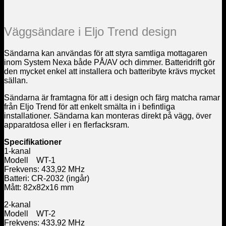
Väggsändare i Eljo Trend design
Sändarna kan användas för att styra samtliga mottagaren
inom System Nexa både PÅ/AV och dimmer. Batteridrift gör
den mycket enkel att installera och batteribyte krävs mycket
sällan.​
Sändarna är framtagna för att i design och färg matcha ramar
från Eljo Trend för att enkelt smälta in i befintliga
installationer. Sändarna kan monteras direkt på vägg, över
apparatdosa eller i en flerfacksram.
Specifikationer
1-kanal
Modell WT-1
Frekvens: 433,92 MHz
Batteri: CR-2032 (ingår)
Mått: 82x82x16 mm
2-kanal
Modell WT-2
Frekvens: 433,92 MHz