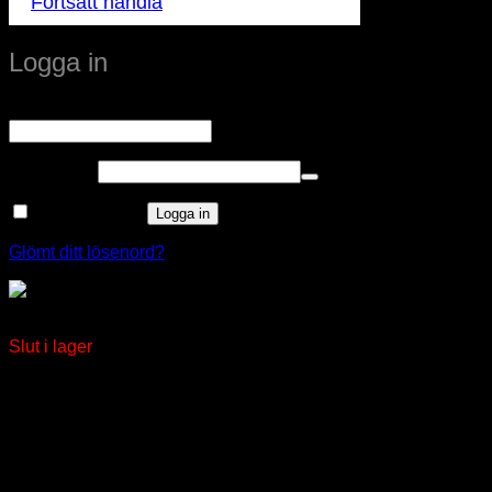
Fortsätt handla
Logga in
Obligatoriskt
Användarnamn eller e-postadress
*
Obligatoriskt
Lösenord
*
Kom ihåg mig
Logga in
Glömt ditt lösenord?
Väggsändare Eljo Trend
Slut i lager
window.klarnaAsyncCallback = function () {
window.Klarna.Payments.Buttons.init({ client_id:
"klarna_live_client_M1gtQTRXKW1JOWhON0d0MWNY
}).load( { container: "#container", theme: "default", shape:
"default", on_click: (authorize) => { // Here you should invoke
authorize with the order payload. authorize( {