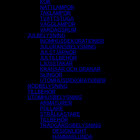
KÖK
NATTLAMPOR
TAKLAMPOR
TVÄTTSTUGA
VÄGGLAMPOR
VARDAGSRUM
JULBELYSNING
INOMHUSDEKORATIONER
JULGRANSBELYSNING
JULSTJÄRNOR
JULTILLBEHÖR
LJUSSTAKAR
KRANSAR OCH GRANAR
SLINGOR
UTOMHUSDEKORATIONER
NÖDBELYSNING
TILLBEHÖR
UTOMHUSBELYSNING
ARMATURER
POLLARE
STRÅLKASTARE
TILLBEHÖR
TRÄDGÅRDSBELYSNING
DESIGNLIGHT
HAMMARLUNDA