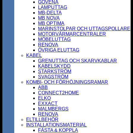
GOVENA
LAMPUTTAG
MB-DELTA
MB NOVA
MB OPTIMA
MARINSTOLPAR OCH UTTAGSPOLLARE
MOTORVÄRMARCENTRALER
MÖBELUTTAG
RENOVA
ÖVRIGA ELUTTAG
KABEL
GRENUTTAG OCH SKARVKABLAR
KABELSKYDD
STARKSTRÖM
SVAGSTRÖM
KOMBI- OCH FÖRHÖJNINGSRAMAR
ABB
CONNECT2HOME
ELKO
EXXACT
MALMBERGS
RENOVA
ELTILLBEHÖR
INSTALLATIONSMATERIAL
FÄSTA & KOPPLA