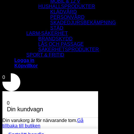
MOBIL & 12 V
HUSHALLSPRODUKTER
KLÄDVÅRD
PERSONVÅRD
SKADEDJURSBEKÄMPNING
STÄD
LARM-SÄKERHET
BRANDSKYDD
LÅS OCH PASSAGE
SÄKERHETSPRODUKTER
SPORT & FRITID
Logga in
Köpvillkor
0
0
Din kundvagn
Din varukorg är för närvarande tom.
Gå
tillbaka till butiken