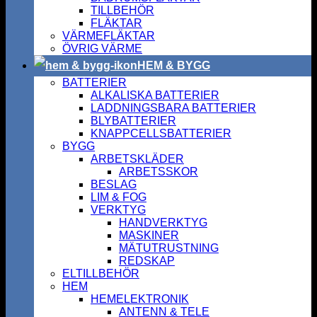
TILLBEHÖR
FLÄKTAR
VÄRMEFLÄKTAR
ÖVRIG VÄRME
HEM & BYGG
BATTERIER
ALKALISKA BATTERIER
LADDNINGSBARA BATTERIER
BLYBATTERIER
KNAPPCELLSBATTERIER
BYGG
ARBETSKLÄDER
ARBETSSKOR
BESLAG
LIM & FOG
VERKTYG
HANDVERKTYG
MASKINER
MÄTUTRUSTNING
REDSKAP
ELTILLBEHÖR
HEM
HEMELEKTRONIK
ANTENN & TELE