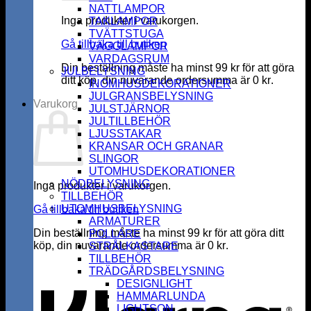
NATTLAMPOR
Inga produkter i varukorgen.
TAKLAMPOR
TVÄTTSTUGA
Gå tillbaka till butiken
VÄGGLAMPOR
VARDAGSRUM
Din beställning måste ha minst
99
kr
för att göra
JULBELYSNING
ditt köp, din nuvarande ordersumma är
0
kr
.
INOMHUSDEKORATIONER
JULGRANSBELYSNING
Varukorg
JULSTJÄRNOR
JULTILLBEHÖR
LJUSSTAKAR
KRANSAR OCH GRANAR
SLINGOR
UTOMHUSDEKORATIONER
NÖDBELYSNING
Inga produkter i varukorgen.
TILLBEHÖR
UTOMHUSBELYSNING
Gå tillbaka till butiken
ARMATURER
Din beställning måste ha minst
99
kr
för att göra ditt
POLLARE
köp, din nuvarande ordersumma är
0
kr
.
STRÅLKASTARE
K
TILLBEHÖR
TRÄDGÅRDSBELYSNING
DESIGNLIGHT
HAMMARLUNDA
LIGHTSON