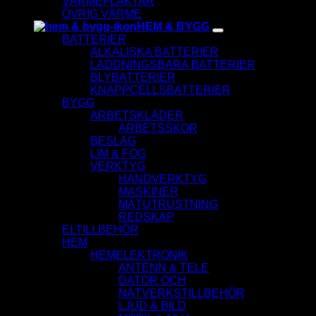
VÄRMEFLÄKTAR
ÖVRIG VÄRME
HEM & BYGG
BATTERIER
ALKALISKA BATTERIER
LADDNINGSBARA BATTERIER
BLYBATTERIER
KNAPPCELLSBATTERIER
BYGG
ARBETSKLÄDER
ARBETSSKOR
BESLAG
LIM & FOG
VERKTYG
HANDVERKTYG
MASKINER
MÄTUTRUSTNING
REDSKAP
ELTILLBEHÖR
HEM
HEMELEKTRONIK
ANTENN & TELE
DATOR OCH
NÄTVERKSTILLBEHÖR
LJUD & BILD