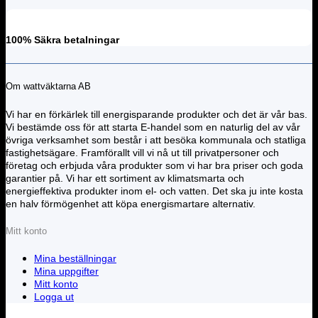
100% Säkra betalningar
Om wattväktarna AB
Vi har en förkärlek till energisparande produkter och det är vår bas.
Vi bestämde oss för att starta E-handel som en naturlig del av vår
övriga verksamhet som består i att besöka kommunala och statliga
fastighetsägare. Framförallt vill vi nå ut till privatpersoner och
företag och erbjuda våra produkter som vi har bra priser och goda
garantier på. Vi har ett sortiment av klimatsmarta och
energieffektiva produkter inom el- och vatten. Det ska ju inte kosta
en halv förmögenhet att köpa energismartare alternativ.
Mitt konto
Mina beställningar
Mina uppgifter
Mitt konto
Logga ut