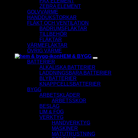
PAX ELEMENT
ZEBRA ELEMENT
GOLVVÄRME
HANDDUKSTORKAR
FLÄKT OCH VENTILATION
BADRUMSFLÄKTAR
TILLBEHÖR
FLÄKTAR
VÄRMEFLÄKTAR
ÖVRIG VÄRME
HEM & BYGG
BATTERIER
ALKALISKA BATTERIER
LADDNINGSBARA BATTERIER
BLYBATTERIER
KNAPPCELLSBATTERIER
BYGG
ARBETSKLÄDER
ARBETSSKOR
BESLAG
LIM & FOG
VERKTYG
HANDVERKTYG
MASKINER
MÄTUTRUSTNING