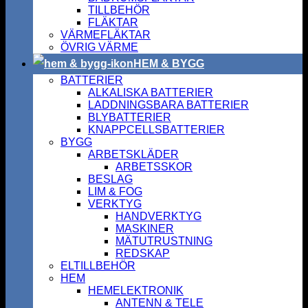
TILLBEHÖR
FLÄKTAR
VÄRMEFLÄKTAR
ÖVRIG VÄRME
HEM & BYGG
BATTERIER
ALKALISKA BATTERIER
LADDNINGSBARA BATTERIER
BLYBATTERIER
KNAPPCELLSBATTERIER
BYGG
ARBETSKLÄDER
ARBETSSKOR
BESLAG
LIM & FOG
VERKTYG
HANDVERKTYG
MASKINER
MÄTUTRUSTNING
REDSKAP
ELTILLBEHÖR
HEM
HEMELEKTRONIK
ANTENN & TELE