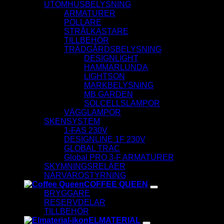
UTOMHUSBELYSNING
ARMATURER
POLLARE
STRÅLKASTARE
TILLBEHÖR
TRÄDGÅRDSBELYSNING
DESIGNLIGHT
HAMMARLUNDA
LIGHTSON
MARKBELYSNING
MB GARDEN
SOLCELLSLAMPOR
VÄGGLAMPOR
SKENSYSTEM
1-FAS 230V
DESIGNLINE 1F 230V
GLOBAL TRAC
Global PRO 3-F ARMATURER
SKYMNINGSRELÄER
NÄRVAROSTYRNING
COFFEE QUEEN
BRYGGARE
RESERVDELAR
TILLBEHÖR
ELMATERIAL