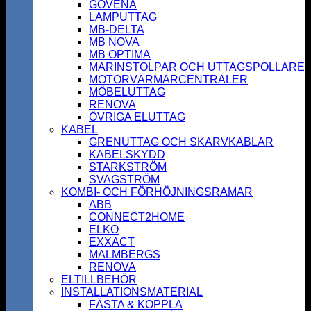
GOVENA
LAMPUTTAG
MB-DELTA
MB NOVA
MB OPTIMA
MARINSTOLPAR OCH UTTAGSPOLLARE
MOTORVÄRMARCENTRALER
MÖBELUTTAG
RENOVA
ÖVRIGA ELUTTAG
KABEL
GRENUTTAG OCH SKARVKABLAR
KABELSKYDD
STARKSTRÖM
SVAGSTRÖM
KOMBI- OCH FÖRHÖJNINGSRAMAR
ABB
CONNECT2HOME
ELKO
EXXACT
MALMBERGS
RENOVA
ELTILLBEHÖR
INSTALLATIONSMATERIAL
FÄSTA & KOPPLA