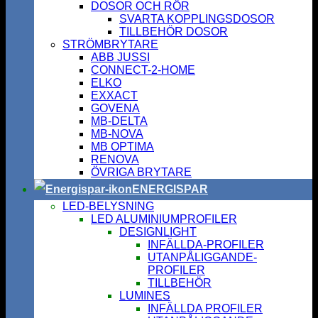
DOSOR OCH RÖR
SVARTA KOPPLINGSDOSOR
TILLBEHÖR DOSOR
STRÖMBRYTARE
ABB JUSSI
CONNECT-2-HOME
ELKO
EXXACT
GOVENA
MB-DELTA
MB-NOVA
MB OPTIMA
RENOVA
ÖVRIGA BRYTARE
ENERGISPAR
LED-BELYSNING
LED ALUMINIUMPROFILER
DESIGNLIGHT
INFÄLLDA-PROFILER
UTANPÅLIGGANDE-
PROFILER
TILLBEHÖR
LUMINES
INFÄLLDA PROFILER