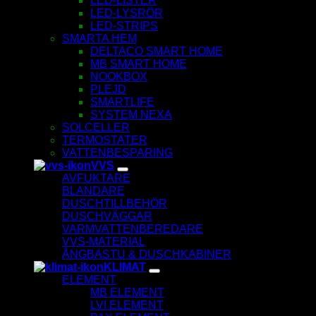
LED-LISTER
LED-LYSRÖR
LED-STRIPS
SMARTA HEM
DELTACO SMART HOME
MB SMART HOME
NOOKBOX
PLEJD
SMARTLIFE
SYSTEM NEXA
SOLCELLER
TERMOSTATER
VATTENBESPARING
VVS
AVFUKTARE
BLANDARE
DUSCHTILLBEHÖR
DUSCHVÄGGAR
VARMVATTENBEREDARE
VVS-MATERIAL
ÅNGBASTU & DUSCHKABINER
KLIMAT
ELEMENT
MB ELEMENT
LVI ELEMENT