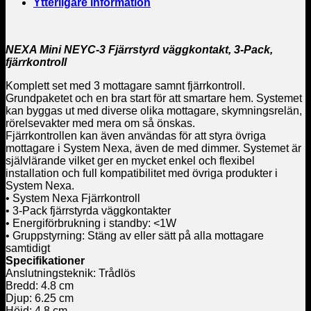
Ytterligare information
NEXA Mini NEYC-3 Fjärrstyrd väggkontakt, 3-Pack,
fjärrkontroll
Komplett set med 3 mottagare samnt fjärrkontroll.
Grundpaketet och en bra start för att smartare hem. Systemet
kan byggas ut med diverse olika mottagare, skymningsrelän,
rörelsevakter med mera om så önskas.
Fjärrkontrollen kan även användas för att styra övriga
mottagare i System Nexa, även de med dimmer. Systemet är
självlärande vilket ger en mycket enkel och flexibel
installation och full kompatibilitet med övriga produkter i
System Nexa.
• System Nexa Fjärrkontroll
• 3-Pack fjärrstyrda väggkontakter
• Energiförbrukning i standby: <1W
• Gruppstyrning: Stäng av eller sätt på alla mottagare
samtidigt
Specifikationer
Anslutningsteknik: Trådlös
Bredd: 4.8 cm
Djup: 6.25 cm
Höjd: 4.8 cm