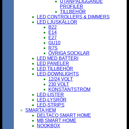
UTANPÅLIGGANDE
PROFILER
TILLBEHÖR
LED CONTROLLERS & DIMMERS
LED LJUSKÄLLOR
B22
E14
E27
GU10
R7S
ÖVRIGA SOCKLAR
LED MED BATTERI
LED PANELER
LED TILLBEHÖR
LED-DOWNLIGHTS
12/24 VOLT
230 VOLT
KONSTANTSTRÖM
LED-LISTER
LED-LYSRÖR
LED-STRIPS
SMARTA HEM
DELTACO SMART HOME
MB SMART HOME
NOOKBOX