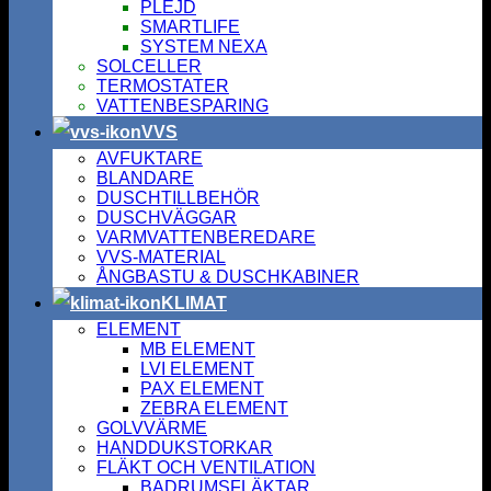
PLEJD
SMARTLIFE
SYSTEM NEXA
SOLCELLER
TERMOSTATER
VATTENBESPARING
VVS
AVFUKTARE
BLANDARE
DUSCHTILLBEHÖR
DUSCHVÄGGAR
VARMVATTENBEREDARE
VVS-MATERIAL
ÅNGBASTU & DUSCHKABINER
KLIMAT
ELEMENT
MB ELEMENT
LVI ELEMENT
PAX ELEMENT
ZEBRA ELEMENT
GOLVVÄRME
HANDDUKSTORKAR
FLÄKT OCH VENTILATION
BADRUMSFLÄKTAR