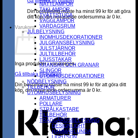
Gå tillbaka till butiken
NATTLAMPOR
TAKLAMPOR
Din beställning måste ha minst
99
kr
för att göra
TVÄTTSTUGA
ditt köp, din nuvarande ordersumma är
0
kr
.
VÄGGLAMPOR
VARDAGSRUM
Varukorg
JULBELYSNING
INOMHUSDEKORATIONER
JULGRANSBELYSNING
JULSTJÄRNOR
JULTILLBEHÖR
LJUSSTAKAR
Inga produkter i varukorgen.
KRANSAR OCH GRANAR
SLINGOR
Gå tillbaka till butiken
UTOMHUSDEKORATIONER
NÖDBELYSNING
Din beställning måste ha minst
99
kr
för att göra ditt
TILLBEHÖR
köp, din nuvarande ordersumma är
0
kr
.
UTOMHUSBELYSNING
K
ARMATURER
POLLARE
STRÅLKASTARE
TILLBEHÖR
TRÄDGÅRDSBELYSNING
DESIGNLIGHT
HAMMARLUNDA
LIGHTSON