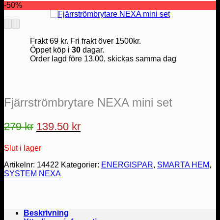
-50%
Frakt 69 kr. Fri frakt över 1500kr.
Öppet köp i
30
dagar.
Order lagd före 13.00, skickas samma dag
Fjärrströmbrytare NEXA mini set
Det
Det
279
kr
139.50
kr
ursprungliga
nuvarande
Slut i lager
priset
priset
var:
är:
Artikelnr:
14422
Kategorier:
ENERGISPAR
,
SMARTA HEM
,
SYSTEM NEXA
279 kr.
139.50 kr.
Beskrivning