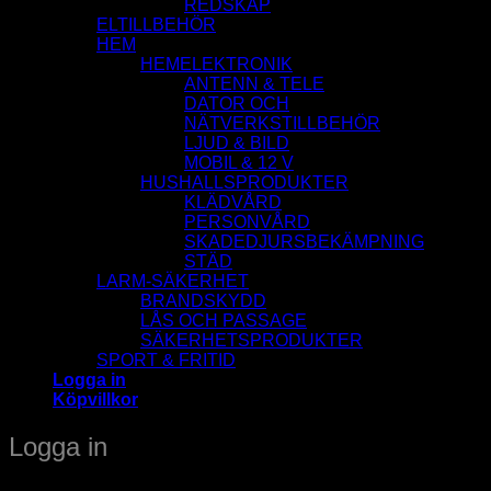
REDSKAP
ELTILLBEHÖR
HEM
HEMELEKTRONIK
ANTENN & TELE
DATOR OCH
NÄTVERKSTILLBEHÖR
LJUD & BILD
MOBIL & 12 V
HUSHALLSPRODUKTER
KLÄDVÅRD
PERSONVÅRD
SKADEDJURSBEKÄMPNING
STÄD
LARM-SÄKERHET
BRANDSKYDD
LÅS OCH PASSAGE
SÄKERHETSPRODUKTER
SPORT & FRITID
Logga in
Köpvillkor
Logga in