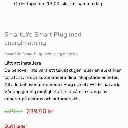
Order lagd före 13.00, skickas samma dag
SmartLife Smart Plug med
energimätning
SmartLife Smart Plug med energimätning
Lätt att installera
Du behöver inte vara ett tekniskt geni eller en elektriker
för att styra och automatisera dina inkopplade enheter.
Allt du behöver är en Smart Plug och ett Wi-Fi-nätverk.
Vår app ger dig möjlighet att slå på och stänga av
enheter på distans och automatiskt.
Det
Det
479
kr
239.50
kr
ursprungliga
nuvarande
priset
priset
Slut i lager