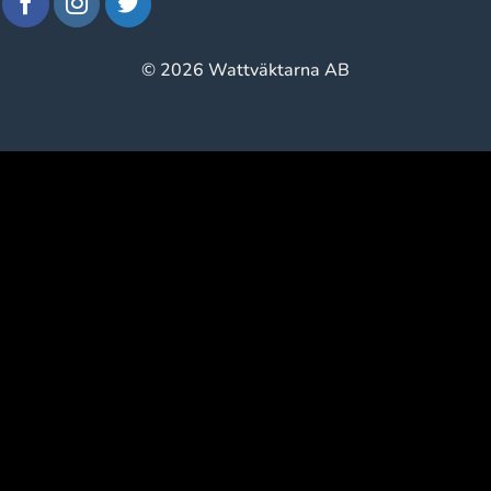
© 2026 Wattväktarna AB
window.klarnaAsyncCallback = function () {
window.Klarna.Payments.Buttons.init({ client_id:
"klarna_live_client_M1gtQTRXKW1JOWhON0d0MWNY
}).load( { container: "#container", theme: "default", shape:
"default", on_click: (authorize) => { // Here you should invoke
authorize with the order payload. authorize( {
collect_shipping_address: true }, payload, // order payload
(result) => { // The result, if successful contains the
authorization_token }, ); }, }, function
load_callback(loadResult) { // Here you can handle the result
of loading the button }, ); };