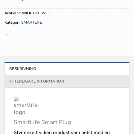
var:
är:
479 kr.
239.50 kr.
Artikelnr:
WIFIP121FWT3
Kategori:
SMARTLIFE
BESKRIVNING
YTTERLIGARE INFORMATION
SmartLife Smart Plug
Styr enkelt vilken produkt som helst med en