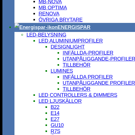
MB-NOVA
MB OPTIMA
RENOVA
ÖVRIGA BRYTARE
ENERGISPAR
LED-BELYSNING
LED ALUMINIUMPROFILER
DESIGNLIGHT
INFÄLLDA-PROFILER
UTANPÅLIGGANDE-PROFILE
TILLBEHÖR
LUMINES
INFÄLLDA PROFILER
UTANPÅLIGGANDE PROFILER
TILLBEHÖR
LED CONTROLLERS & DIMMERS
LED LJUSKÄLLOR
B22
E14
E27
GU10
R7S