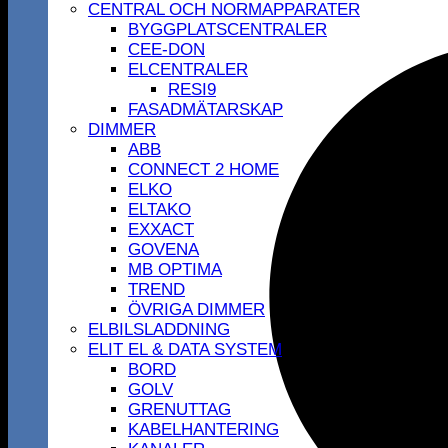
CENTRAL OCH NORMAPPARATER
BYGGPLATSCENTRALER
CEE-DON
ELCENTRALER
RESI9
FASADMÄTARSKAP
DIMMER
ABB
CONNECT 2 HOME
ELKO
ELTAKO
EXXACT
GOVENA
MB OPTIMA
TREND
ÖVRIGA DIMMER
ELBILSLADDNING
ELIT EL & DATA SYSTEM
BORD
GOLV
GRENUTTAG
KABELHANTERING