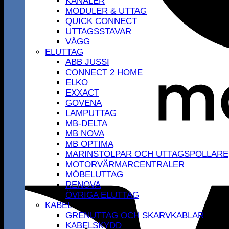
KANALER
MODULER & UTTAG
QUICK CONNECT
UTTAGSSTAVAR
VÄGG
ELUTTAG
ABB JUSSI
CONNECT 2 HOME
ELKO
EXXACT
GOVENA
LAMPUTTAG
MB-DELTA
MB NOVA
MB OPTIMA
MARINSTOLPAR OCH UTTAGSPOLLARE
MOTORVÄRMARCENTRALER
MÖBELUTTAG
RENOVA
ÖVRIGA ELUTTAG
KABEL
GRENUTTAG OCH SKARVKABLAR
KABELSKYDD