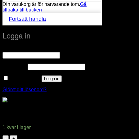
Din varukorg är för närvarande tom.
Gå
tillbaka till butiken
Fortsätt handla
Logga in
Obligatoriskt
Användarnamn eller e-postadress
*
Obligatoriskt
Lösenord
*
Kom ihåg mig
Logga in
Glömt ditt lösenord?
TRÅDLÖS RÖRELSVAKT FÖR GARDEROBER OCH
SKÅP
1 kvar i lager
TRÅDLÖS