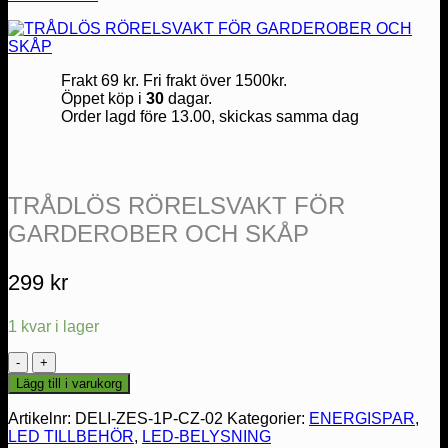
Frakt 69 kr. Fri frakt över 1500kr.
Öppet köp i
30
dagar.
Order lagd före 13.00, skickas samma dag
TRÅDLÖS RÖRELSVAKT FÖR
GARDEROBER OCH SKÅP
299
kr
1 kvar i lager
TRÅDLÖS
RÖRELSVAKT
Lägg till i varukorg
FÖR
GARDEROBER
Artikelnr:
DELI-ZES-1P-CZ-02
Kategorier:
ENERGISPAR
,
OCH
LED TILLBEHÖR
,
LED-BELYSNING