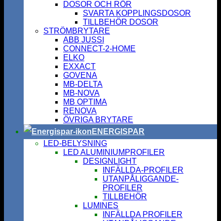
DOSOR OCH RÖR
SVARTA KOPPLINGSDOSOR
TILLBEHÖR DOSOR
STRÖMBRYTARE
ABB JUSSI
CONNECT-2-HOME
ELKO
EXXACT
GOVENA
MB-DELTA
MB-NOVA
MB OPTIMA
RENOVA
ÖVRIGA BRYTARE
ENERGISPAR
LED-BELYSNING
LED ALUMINIUMPROFILER
DESIGNLIGHT
INFÄLLDA-PROFILER
UTANPÅLIGGANDE-
PROFILER
TILLBEHÖR
LUMINES
INFÄLLDA PROFILER