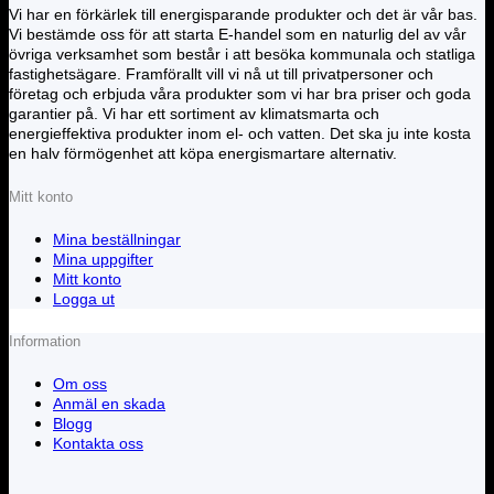
Vi har en förkärlek till energisparande produkter och det är vår bas.
Vi bestämde oss för att starta E-handel som en naturlig del av vår
övriga verksamhet som består i att besöka kommunala och statliga
fastighetsägare. Framförallt vill vi nå ut till privatpersoner och
företag och erbjuda våra produkter som vi har bra priser och goda
garantier på. Vi har ett sortiment av klimatsmarta och
energieffektiva produkter inom el- och vatten. Det ska ju inte kosta
en halv förmögenhet att köpa energismartare alternativ.
Mitt konto
Mina beställningar
Mina uppgifter
Mitt konto
Logga ut
Information
Om oss
Anmäl en skada
Blogg
Kontakta oss