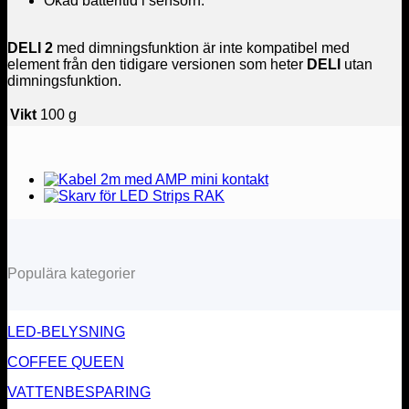
Ökad batteritid i sensorn.
DELI 2
med dimningsfunktion är inte kompatibel med
element från den tidigare versionen som heter
DELI
utan
dimningsfunktion.
Vikt
100 g
Populära kategorier
LED-BELYSNING
COFFEE QUEEN
VATTENBESPARING