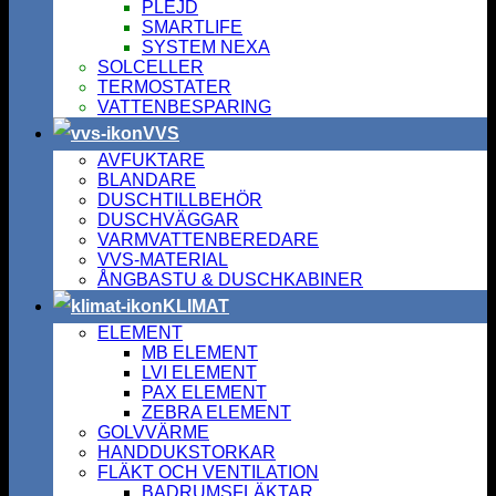
PLEJD
SMARTLIFE
SYSTEM NEXA
SOLCELLER
TERMOSTATER
VATTENBESPARING
VVS
AVFUKTARE
BLANDARE
DUSCHTILLBEHÖR
DUSCHVÄGGAR
VARMVATTENBEREDARE
VVS-MATERIAL
ÅNGBASTU & DUSCHKABINER
KLIMAT
ELEMENT
MB ELEMENT
LVI ELEMENT
PAX ELEMENT
ZEBRA ELEMENT
GOLVVÄRME
HANDDUKSTORKAR
FLÄKT OCH VENTILATION
BADRUMSFLÄKTAR