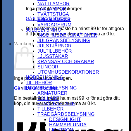
NATTLAMPOR
Inga produkter i varukorgen.
TAKLAMPOR
TVÄTTSTUGA
Gå tillbaka till butiken
VÄGGLAMPOR
VARDAGSRUM
Din beställning måste ha minst
99
kr
för att göra
JULBELYSNING
ditt köp, din nuvarande ordersumma är
0
kr
.
INOMHUSDEKORATIONER
JULGRANSBELYSNING
Varukorg
JULSTJÄRNOR
JULTILLBEHÖR
LJUSSTAKAR
KRANSAR OCH GRANAR
SLINGOR
UTOMHUSDEKORATIONER
NÖDBELYSNING
Inga produkter i varukorgen.
TILLBEHÖR
UTOMHUSBELYSNING
Gå tillbaka till butiken
ARMATURER
Din beställning måste ha minst
99
kr
för att göra ditt
POLLARE
köp, din nuvarande ordersumma är
0
kr
.
STRÅLKASTARE
K
TILLBEHÖR
TRÄDGÅRDSBELYSNING
DESIGNLIGHT
HAMMARLUNDA
LIGHTSON