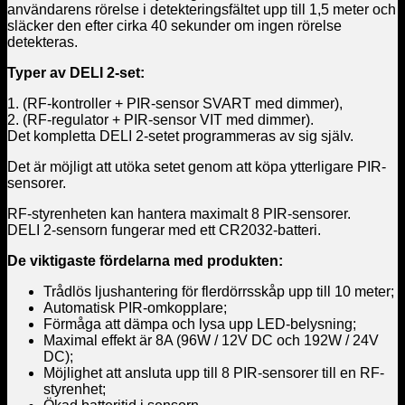
användarens rörelse i detekteringsfältet upp till 1,5 meter och
släcker den efter cirka 40 sekunder om ingen rörelse
detekteras.
Typer av DELI 2-set:
1. (RF-kontroller + PIR-sensor SVART med dimmer),
2. (RF-regulator + PIR-sensor VIT med dimmer).
Det kompletta DELI 2-setet programmeras av sig själv.
Det är möjligt att utöka setet genom att köpa ytterligare PIR-
sensorer.
RF-styrenheten kan hantera maximalt 8 PIR-sensorer.
DELI 2-sensorn fungerar med ett CR2032-batteri.
De viktigaste fördelarna med produkten:
Trådlös ljushantering för flerdörrsskåp upp till 10 meter;
Automatisk PIR-omkopplare;
Förmåga att dämpa och lysa upp LED-belysning;
Maximal effekt är 8A (96W / 12V DC och 192W / 24V
DC);
Möjlighet att ansluta upp till 8 PIR-sensorer till en RF-
styrenhet;