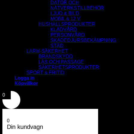
DATOR OCH
NÄTVERKSTILLBEHÖR
LJUD & BILD
MOBIL & 12 V
HUSHALLSPRODUKTER
KLÄDVÅRD
PERSONVÅRD
SKADEDJURSBEKÄMPNING
STÄD
LARM-SÄKERHET
BRANDSKYDD
LÅS OCH PASSAGE
SÄKERHETSPRODUKTER
SPORT & FRITID
Logga in
Köpvillkor
0
0
Din kundvagn