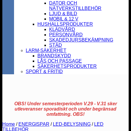
DATOR OCH
NÄTVERKSTILLBEHÖR
LJUD & BILD
MOBIL & 12 V
HUSHALLSPRODUKTER
KLÄDVÅRD
PERSONVÅRD
SKADEDJURSBEKÄMPNING
STÄD
LARM-SÄKERHET
BRANDSKYDD
LÅS OCH PASSAGE
SÄKERHETSPRODUKTER
SPORT & FRITID
OBS! Under semesterperioden V.29 - V.31 sker
utleveranser sporadiskt och under begränsad
omfattning. OBS!
Home
/
ENERGISPAR
/
LED-BELYSNING
/
LED
TILLBEHÖR