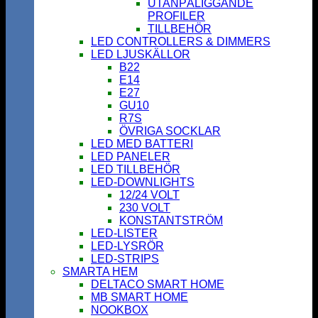
UTANPÅLIGGANDE
PROFILER
TILLBEHÖR
LED CONTROLLERS & DIMMERS
LED LJUSKÄLLOR
B22
E14
E27
GU10
R7S
ÖVRIGA SOCKLAR
LED MED BATTERI
LED PANELER
LED TILLBEHÖR
LED-DOWNLIGHTS
12/24 VOLT
230 VOLT
KONSTANTSTRÖM
LED-LISTER
LED-LYSRÖR
LED-STRIPS
SMARTA HEM
DELTACO SMART HOME
MB SMART HOME
NOOKBOX