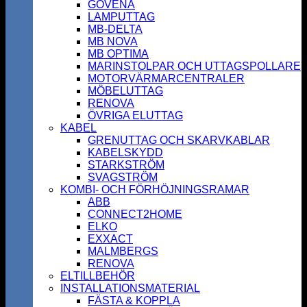
GOVENA
LAMPUTTAG
MB-DELTA
MB NOVA
MB OPTIMA
MARINSTOLPAR OCH UTTAGSPOLLARE
MOTORVÄRMARCENTRALER
MÖBELUTTAG
RENOVA
ÖVRIGA ELUTTAG
KABEL
GRENUTTAG OCH SKARVKABLAR
KABELSKYDD
STARKSTRÖM
SVAGSTRÖM
KOMBI- OCH FÖRHÖJNINGSRAMAR
ABB
CONNECT2HOME
ELKO
EXXACT
MALMBERGS
RENOVA
ELTILLBEHÖR
INSTALLATIONSMATERIAL
FÄSTA & KOPPLA