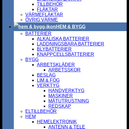
TILLBEHÖR
FLÄKTAR
VÄRMEFLÄKTAR
ÖVRIG VÄRME
HEM & BYGG
BATTERIER
ALKALISKA BATTERIER
LADDNINGSBARA BATTERIER
BLYBATTERIER
KNAPPCELLSBATTERIER
BYGG
ARBETSKLÄDER
ARBETSSKOR
BESLAG
LIM & FOG
VERKTYG
HANDVERKTYG
MASKINER
MÄTUTRUSTNING
REDSKAP
ELTILLBEHÖR
HEM
HEMELEKTRONIK
ANTENN & TELE