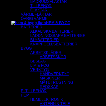
BADRUMSFLÄKTAR
TILLBEHÖR
FLÄKTAR
VÄRMEFLÄKTAR
ÖVRIG VÄRME
HEM & BYGG
BATTERIER
ALKALISKA BATTERIER
LADDNINGSBARA BATTERIER
BLYBATTERIER
KNAPPCELLSBATTERIER
BYGG
ARBETSKLÄDER
ARBETSSKOR
BESLAG
LIM & FOG
VERKTYG
HANDVERKTYG
MASKINER
MÄTUTRUSTNING
REDSKAP
ELTILLBEHÖR
HEM
HEMELEKTRONIK
ANTENN & TELE