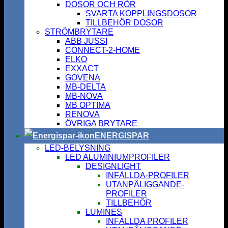
DOSOR OCH RÖR
SVARTA KOPPLINGSDOSOR
TILLBEHÖR DOSOR
STRÖMBRYTARE
ABB JUSSI
CONNECT-2-HOME
ELKO
EXXACT
GOVENA
MB-DELTA
MB-NOVA
MB OPTIMA
RENOVA
ÖVRIGA BRYTARE
ENERGISPAR
LED-BELYSNING
LED ALUMINIUMPROFILER
DESIGNLIGHT
INFÄLLDA-PROFILER
UTANPÅLIGGANDE-
PROFILER
TILLBEHÖR
LUMINES
INFÄLLDA PROFILER