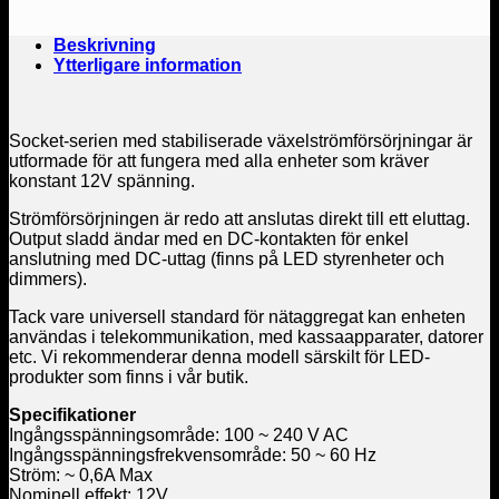
Beskrivning
Ytterligare information
Socket-serien med stabiliserade växelströmförsörjningar är
utformade för att fungera med alla enheter som kräver
konstant 12V spänning.
Strömförsörjningen är redo att anslutas direkt till ett eluttag.
Output sladd ändar med en DC-kontakten för enkel
anslutning med DC-uttag (finns på LED styrenheter och
dimmers).
Tack vare universell standard för nätaggregat kan enheten
användas i telekommunikation, med kassaapparater, datorer
etc. Vi rekommenderar denna modell särskilt för LED-
produkter som finns i vår butik.
Specifikationer
Ingångsspänningsområde: 100 ~ 240 V AC
Ingångsspänningsfrekvensområde: 50 ~ 60 Hz
Ström: ~ 0,6A Max
Nominell effekt: 12V