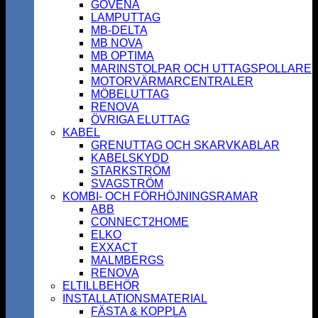
GOVENA
LAMPUTTAG
MB-DELTA
MB NOVA
MB OPTIMA
MARINSTOLPAR OCH UTTAGSPOLLARE
MOTORVÄRMARCENTRALER
MÖBELUTTAG
RENOVA
ÖVRIGA ELUTTAG
KABEL
GRENUTTAG OCH SKARVKABLAR
KABELSKYDD
STARKSTRÖM
SVAGSTRÖM
KOMBI- OCH FÖRHÖJNINGSRAMAR
ABB
CONNECT2HOME
ELKO
EXXACT
MALMBERGS
RENOVA
ELTILLBEHÖR
INSTALLATIONSMATERIAL
FÄSTA & KOPPLA