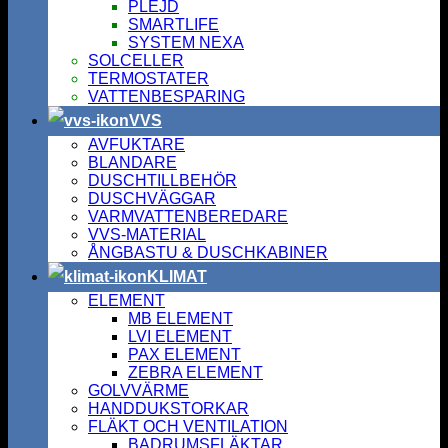
PLEJD
SMARTLIFE
SYSTEM NEXA
SOLCELLER
TERMOSTATER
VATTENBESPARING
VVS
AVFUKTARE
BLANDARE
DUSCHTILLBEHÖR
DUSCHVÄGGAR
VARMVATTENBEREDARE
VVS-MATERIAL
ÅNGBASTU & DUSCHKABINER
KLIMAT
ELEMENT
MB ELEMENT
LVI ELEMENT
PAX ELEMENT
ZEBRA ELEMENT
GOLVVÄRME
HANDDUKSTORKAR
FLÄKT OCH VENTILATION
BADRUMSFLÄKTAR