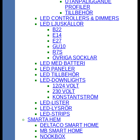
UTANPÅLIGGANDE
PROFILER
TILLBEHÖR
LED CONTROLLERS & DIMMERS
LED LJUSKÄLLOR
B22
E14
E27
GU10
R7S
ÖVRIGA SOCKLAR
LED MED BATTERI
LED PANELER
LED TILLBEHÖR
LED-DOWNLIGHTS
12/24 VOLT
230 VOLT
KONSTANTSTRÖM
LED-LISTER
LED-LYSRÖR
LED-STRIPS
SMARTA HEM
DELTACO SMART HOME
MB SMART HOME
NOOKBOX