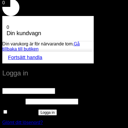
0
0
Din kundvagn
Din varukorg är för närvarande tom.
Gå
tillbaka till butiken
Fortsätt handla
Logga in
Obligatoriskt
Användarnamn eller e-postadress
*
Obligatoriskt
Lösenord
*
Kom ihåg mig
Logga in
Glömt ditt lösenord?