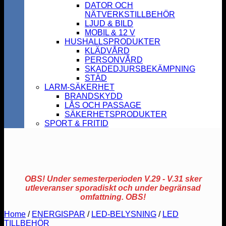
DATOR OCH
NÄTVERKSTILLBEHÖR
LJUD & BILD
MOBIL & 12 V
HUSHALLSPRODUKTER
KLÄDVÅRD
PERSONVÅRD
SKADEDJURSBEKÄMPNING
STÄD
LARM-SÄKERHET
BRANDSKYDD
LÅS OCH PASSAGE
SÄKERHETSPRODUKTER
SPORT & FRITID
OBS! Under semesterperioden V.29 - V.31 sker
utleveranser sporadiskt och under begränsad
omfattning. OBS!
Home
/
ENERGISPAR
/
LED-BELYSNING
/
LED
TILLBEHÖR