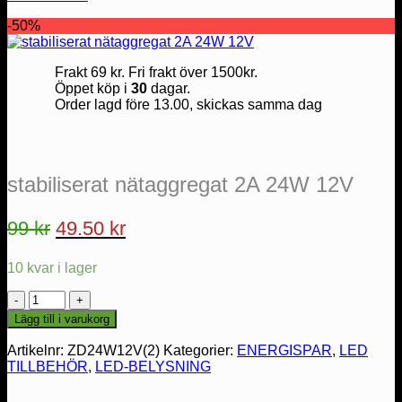
-50%
Frakt 69 kr. Fri frakt över 1500kr.
Öppet köp i
30
dagar.
Order lagd före 13.00, skickas samma dag
stabiliserat nätaggregat 2A 24W 12V
Det
Det
99
kr
49.50
kr
ursprungliga
nuvarande
10 kvar i lager
priset
priset
var:
är:
stabiliserat
nätaggregat
99 kr.
49.50 kr.
Lägg till i varukorg
2A
24W
Artikelnr:
ZD24W12V(2)
Kategorier:
ENERGISPAR
,
LED
12V
TILLBEHÖR
,
LED-BELYSNING
mängd