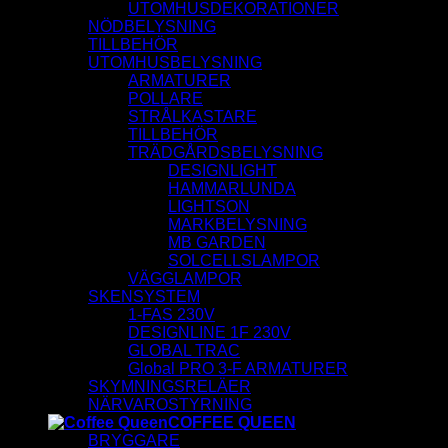
UTOMHUSDEKORATIONER
NÖDBELYSNING
TILLBEHÖR
UTOMHUSBELYSNING
ARMATURER
POLLARE
STRÅLKASTARE
TILLBEHÖR
TRÄDGÅRDSBELYSNING
DESIGNLIGHT
HAMMARLUNDA
LIGHTSON
MARKBELYSNING
MB GARDEN
SOLCELLSLAMPOR
VÄGGLAMPOR
SKENSYSTEM
1-FAS 230V
DESIGNLINE 1F 230V
GLOBAL TRAC
Global PRO 3-F ARMATURER
SKYMNINGSRELÄER
NÄRVAROSTYRNING
COFFEE QUEEN
BRYGGARE