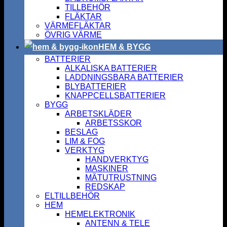
TILLBEHÖR
FLÄKTAR
VÄRMEFLÄKTAR
ÖVRIG VÄRME
HEM & BYGG
BATTERIER
ALKALISKA BATTERIER
LADDNINGSBARA BATTERIER
BLYBATTERIER
KNAPPCELLSBATTERIER
BYGG
ARBETSKLÄDER
ARBETSSKOR
BESLAG
LIM & FOG
VERKTYG
HANDVERKTYG
MASKINER
MÄTUTRUSTNING
REDSKAP
ELTILLBEHÖR
HEM
HEMELEKTRONIK
ANTENN & TELE