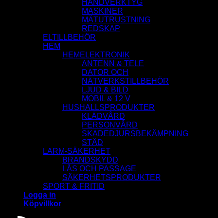
HANDVERKTYG
MASKINER
MÄTUTRUSTNING
REDSKAP
ELTILLBEHÖR
HEM
HEMELEKTRONIK
ANTENN & TELE
DATOR OCH
NÄTVERKSTILLBEHÖR
LJUD & BILD
MOBIL & 12 V
HUSHALLSPRODUKTER
KLÄDVÅRD
PERSONVÅRD
SKADEDJURSBEKÄMPNING
STÄD
LARM-SÄKERHET
BRANDSKYDD
LÅS OCH PASSAGE
SÄKERHETSPRODUKTER
SPORT & FRITID
Logga in
Köpvillkor