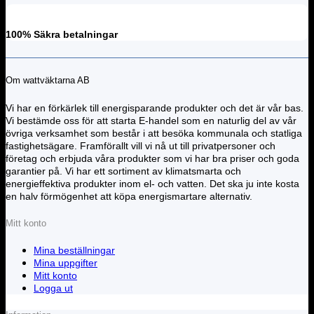
100% Säkra betalningar
Om wattväktarna AB
Vi har en förkärlek till energisparande produkter och det är vår bas.
Vi bestämde oss för att starta E-handel som en naturlig del av vår
övriga verksamhet som består i att besöka kommunala och statliga
fastighetsägare. Framförallt vill vi nå ut till privatpersoner och
företag och erbjuda våra produkter som vi har bra priser och goda
garantier på. Vi har ett sortiment av klimatsmarta och
energieffektiva produkter inom el- och vatten. Det ska ju inte kosta
en halv förmögenhet att köpa energismartare alternativ.
Mitt konto
Mina beställningar
Mina uppgifter
Mitt konto
Logga ut