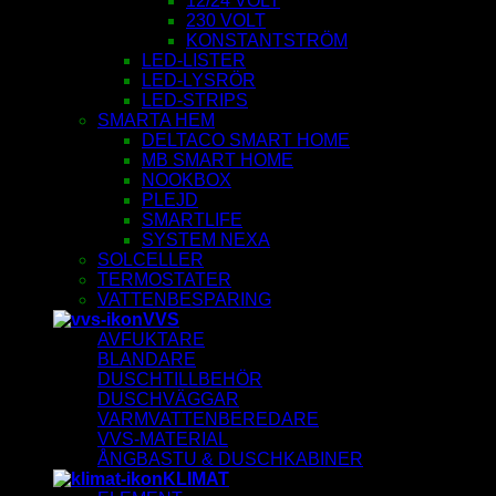
12/24 VOLT
230 VOLT
KONSTANTSTRÖM
LED-LISTER
LED-LYSRÖR
LED-STRIPS
SMARTA HEM
DELTACO SMART HOME
MB SMART HOME
NOOKBOX
PLEJD
SMARTLIFE
SYSTEM NEXA
SOLCELLER
TERMOSTATER
VATTENBESPARING
VVS
AVFUKTARE
BLANDARE
DUSCHTILLBEHÖR
DUSCHVÄGGAR
VARMVATTENBEREDARE
VVS-MATERIAL
ÅNGBASTU & DUSCHKABINER
KLIMAT