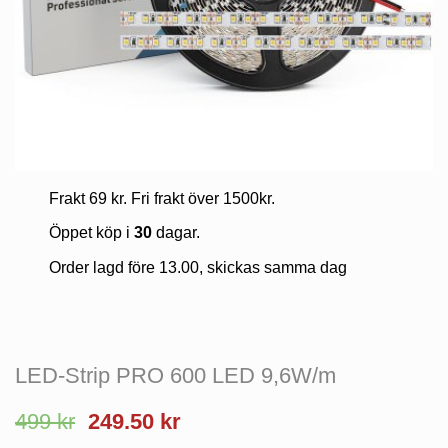
Frakt 69 kr. Fri frakt över 1500kr.
Öppet köp i
30
dagar.
Order lagd före 13.00, skickas samma dag
LED-Strip PRO 600 LED 9,6W/m
Det
Det
499
kr
249.50
kr
ursprungliga
nuvarande