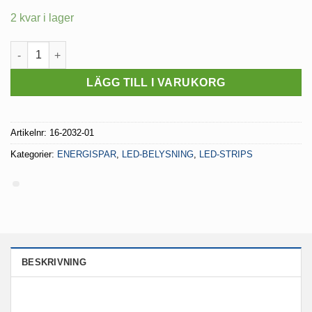
priset
priset
2 kvar i lager
var:
är:
499 kr.
249.50 kr.
LED-Strip PRO 600 LED 9,6W/m mängd
LÄGG TILL I VARUKORG
Artikelnr:
16-2032-01
Kategorier:
ENERGISPAR
,
LED-BELYSNING
,
LED-STRIPS
BESKRIVNING