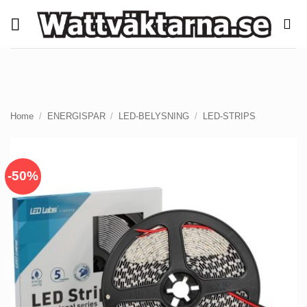
Skip
to
content
Home
/
ENERGISPAR
/
LED-BELYSNING
/
LED-STRIPS
-50%