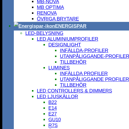
MB-NOVA
MB OPTIMA
RENOVA
ÖVRIGA BRYTARE
ENERGISPAR
LED-BELYSNING
LED ALUMINIUMPROFILER
DESIGNLIGHT
INFÄLLDA-PROFILER
UTANPÅLIGGANDE-PROFILE
TILLBEHÖR
LUMINES
INFÄLLDA PROFILER
UTANPÅLIGGANDE PROFILER
TILLBEHÖR
LED CONTROLLERS & DIMMERS
LED LJUSKÄLLOR
B22
E14
E27
GU10
R7S