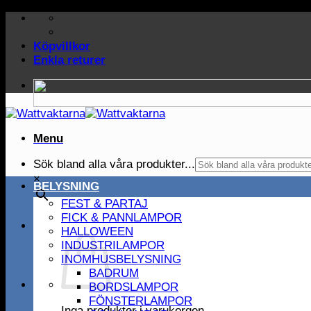
Skip
to
content
Köpvillkor
Enkla returer
Menu
Sök bland alla våra produkter...
×
BELYSNING
FEST & PARTAJ
FICK & PANNLAMPOR
HALLOWEEN
INDUSTRILAMPOR
INOMHUSBELYSNING
BADRUM
BORDSLAMPOR
FÖNSTERLAMPOR
Inga produkter i varukorgen.