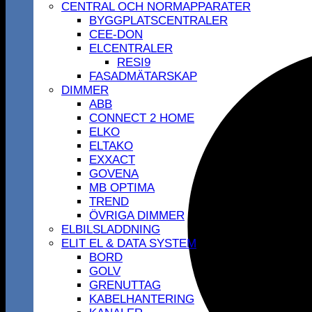
CENTRAL OCH NORMAPPARATER
BYGGPLATSCENTRALER
CEE-DON
ELCENTRALER
RESI9
FASADMÄTARSKAP
DIMMER
ABB
CONNECT 2 HOME
ELKO
ELTAKO
EXXACT
GOVENA
MB OPTIMA
TREND
ÖVRIGA DIMMER
ELBILSLADDNING
ELIT EL & DATA SYSTEM
BORD
GOLV
GRENUTTAG
KABELHANTERING