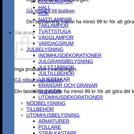
GOLVLAMPOR
HALL
Gå tillbaka till butiken
KÖK
NATTLAMPOR
Din beställning måste ha minst
99
kr
för att gör
TAKLAMPOR
TVÄTTSTUGA
Varukorg
VÄGGLAMPOR
VARDAGSRUM
JULBELYSNING
INOMHUSDEKORATIONER
JULGRANSBELYSNING
JULSTJÄRNOR
Inga produkter i varukorgen.
JULTILLBEHÖR
LJUSSTAKAR
Gå tillbaka till butiken
KRANSAR OCH GRANAR
Din beställning måste ha minst
99
kr
för att göra dit
SLINGOR
UTOMHUSDEKORATIONER
NÖDBELYSNING
TILLBEHÖR
UTOMHUSBELYSNING
ARMATURER
POLLARE
STRÅLKASTARE