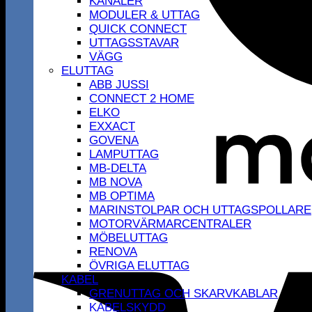
KANALER
MODULER & UTTAG
QUICK CONNECT
UTTAGSSTAVAR
VÄGG
ELUTTAG
ABB JUSSI
CONNECT 2 HOME
ELKO
EXXACT
GOVENA
LAMPUTTAG
MB-DELTA
MB NOVA
MB OPTIMA
MARINSTOLPAR OCH UTTAGSPOLLARE
MOTORVÄRMARCENTRALER
MÖBELUTTAG
RENOVA
ÖVRIGA ELUTTAG
KABEL
GRENUTTAG OCH SKARVKABLAR
KABELSKYDD