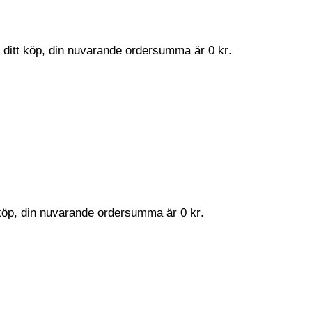
a ditt köp, din nuvarande ordersumma är
0
kr
.
t köp, din nuvarande ordersumma är
0
kr
.