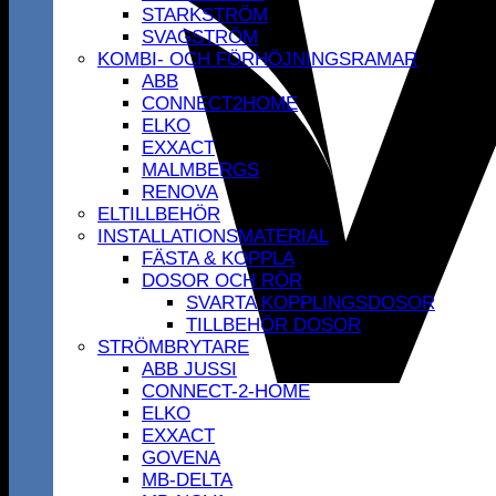
STARKSTRÖM
SVAGSTRÖM
KOMBI- OCH FÖRHÖJNINGSRAMAR
ABB
CONNECT2HOME
ELKO
EXXACT
MALMBERGS
RENOVA
ELTILLBEHÖR
INSTALLATIONSMATERIAL
FÄSTA & KOPPLA
DOSOR OCH RÖR
SVARTA KOPPLINGSDOSOR
TILLBEHÖR DOSOR
STRÖMBRYTARE
ABB JUSSI
CONNECT-2-HOME
ELKO
EXXACT
GOVENA
MB-DELTA