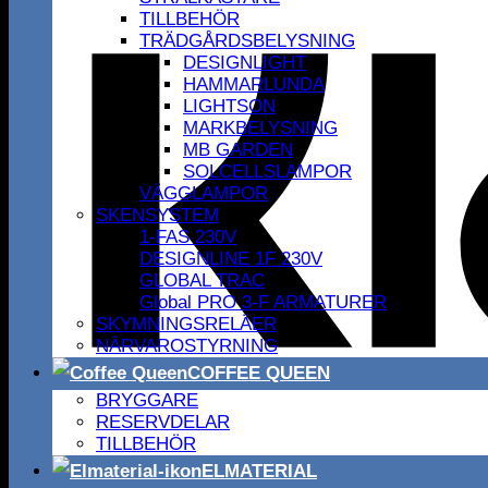
TILLBEHÖR
TRÄDGÅRDSBELYSNING
DESIGNLIGHT
HAMMARLUNDA
LIGHTSON
MARKBELYSNING
MB GARDEN
SOLCELLSLAMPOR
VÄGGLAMPOR
SKENSYSTEM
1-FAS 230V
DESIGNLINE 1F 230V
GLOBAL TRAC
Global PRO 3-F ARMATURER
SKYMNINGSRELÄER
NÄRVAROSTYRNING
COFFEE QUEEN
BRYGGARE
RESERVDELAR
TILLBEHÖR
ELMATERIAL