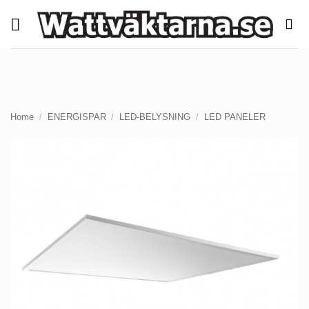
Skip
to
content
Home
/
ENERGISPAR
/
LED-BELYSNING
/
LED PANELER