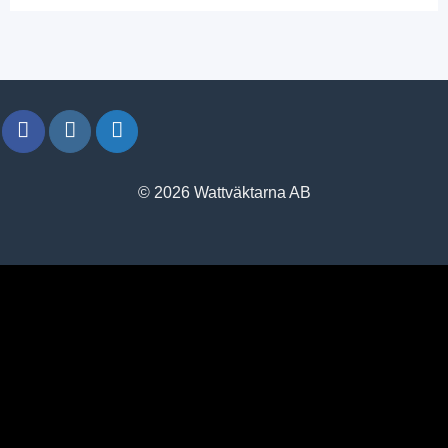
© 2026 Wattväktarna AB
window.klarnaAsyncCallback = function () {
window.Klarna.Payments.Buttons.init({ client_id:
"klarna_live_client_M1gtQTRXKW1JOWhON0d0MWNYI
}).load( { container: "#container", theme: "default", shape:
"default", on_click: (authorize) => { // Here you should invoke
authorize with the order payload. authorize( {