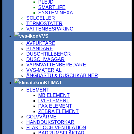
PLEJD
SMARTLIFE
SYSTEM NEXA
SOLCELLER
TERMOSTATER
VATTENBESPARING
VVS
AVFUKTARE
BLANDARE
DUSCHTILLBEHÖR
DUSCHVÄGGAR
VARMVATTENBEREDARE
VVS-MATERIAL
ÅNGBASTU & DUSCHKABINER
KLIMAT
ELEMENT
MB ELEMENT
LVI ELEMENT
PAX ELEMENT
ZEBRA ELEMENT
GOLVVÄRME
HANDDUKSTORKAR
FLÄKT OCH VENTILATION
BADRUMSFLÄKTAR