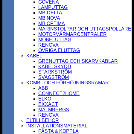
GOVENA
LAMPUTTAG
MB-DELTA
MB NOVA
MB OPTIMA
MARINSTOLPAR OCH UTTAGSPOLLARE
MOTORVÄRMARCENTRALER
MÖBELUTTAG
RENOVA
ÖVRIGA ELUTTAG
KABEL
GRENUTTAG OCH SKARVKABLAR
KABELSKYDD
STARKSTRÖM
SVAGSTRÖM
KOMBI- OCH FÖRHÖJNINGSRAMAR
ABB
CONNECT2HOME
ELKO
EXXACT
MALMBERGS
RENOVA
ELTILLBEHÖR
INSTALLATIONSMATERIAL
FÄSTA & KOPPLA