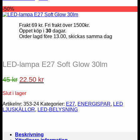
-50%
Frakt 69 kr. Fri frakt över 1500kr.
Öppet köp i
30
dagar.
Order lagd före 13.00, skickas samma dag
LED-lampa E27 Soft Glow 30lm
Det
Det
45
kr
22.50
kr
ursprungliga
nuvarande
Slut i lager
priset
priset
var:
är:
Artikelnr:
353-24
Kategorier:
E27
,
ENERGISPAR
,
LED
LJUSKÄLLOR
,
LED-BELYSNING
45 kr.
22.50 kr.
Beskrivning