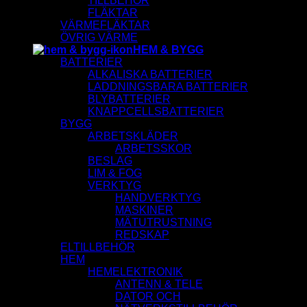
TILLBEHÖR
FLÄKTAR
VÄRMEFLÄKTAR
ÖVRIG VÄRME
HEM & BYGG
BATTERIER
ALKALISKA BATTERIER
LADDNINGSBARA BATTERIER
BLYBATTERIER
KNAPPCELLSBATTERIER
BYGG
ARBETSKLÄDER
ARBETSSKOR
BESLAG
LIM & FOG
VERKTYG
HANDVERKTYG
MASKINER
MÄTUTRUSTNING
REDSKAP
ELTILLBEHÖR
HEM
HEMELEKTRONIK
ANTENN & TELE
DATOR OCH