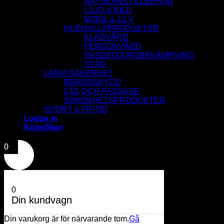
NÄTVERKSTILLBEHÖR
LJUD & BILD
MOBIL & 12 V
HUSHALLSPRODUKTER
KLÄDVÅRD
PERSONVÅRD
SKADEDJURSBEKÄMPNING
STÄD
LARM-SÄKERHET
BRANDSKYDD
LÅS OCH PASSAGE
SÄKERHETSPRODUKTER
SPORT & FRITID
Logga in
Köpvillkor
0
0
Din kundvagn
Din varukorg är för närvarande tom.
Gå