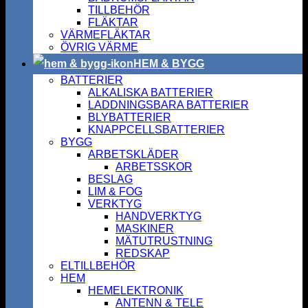
TILLBEHÖR
FLÄKTAR
VÄRMEFLÄKTAR
ÖVRIG VÄRME
HEM & BYGG
BATTERIER
ALKALISKA BATTERIER
LADDNINGSBARA BATTERIER
BLYBATTERIER
KNAPPCELLSBATTERIER
BYGG
ARBETSKLÄDER
ARBETSSKOR
BESLAG
LIM & FOG
VERKTYG
HANDVERKTYG
MASKINER
MÄTUTRUSTNING
REDSKAP
ELTILLBEHÖR
HEM
HEMELEKTRONIK
ANTENN & TELE