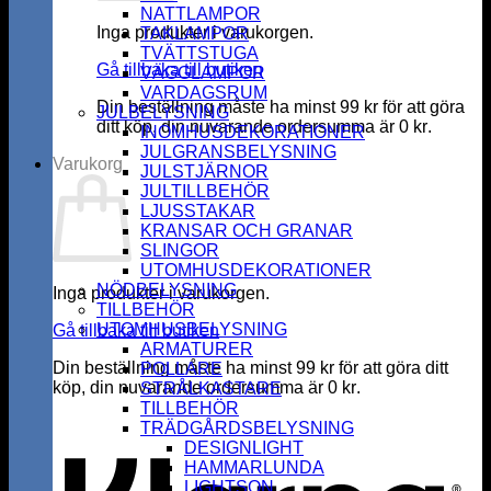
NATTLAMPOR
Inga produkter i varukorgen.
TAKLAMPOR
TVÄTTSTUGA
Gå tillbaka till butiken
VÄGGLAMPOR
VARDAGSRUM
Din beställning måste ha minst
99
kr
för att göra
JULBELYSNING
ditt köp, din nuvarande ordersumma är
0
kr
.
INOMHUSDEKORATIONER
JULGRANSBELYSNING
Varukorg
JULSTJÄRNOR
JULTILLBEHÖR
LJUSSTAKAR
KRANSAR OCH GRANAR
SLINGOR
UTOMHUSDEKORATIONER
NÖDBELYSNING
Inga produkter i varukorgen.
TILLBEHÖR
UTOMHUSBELYSNING
Gå tillbaka till butiken
ARMATURER
Din beställning måste ha minst
99
kr
för att göra ditt
POLLARE
köp, din nuvarande ordersumma är
0
kr
.
STRÅLKASTARE
K
TILLBEHÖR
TRÄDGÅRDSBELYSNING
DESIGNLIGHT
HAMMARLUNDA
LIGHTSON