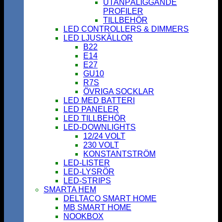
UTANPÅLIGGANDE
PROFILER
TILLBEHÖR
LED CONTROLLERS & DIMMERS
LED LJUSKÄLLOR
B22
E14
E27
GU10
R7S
ÖVRIGA SOCKLAR
LED MED BATTERI
LED PANELER
LED TILLBEHÖR
LED-DOWNLIGHTS
12/24 VOLT
230 VOLT
KONSTANTSTRÖM
LED-LISTER
LED-LYSRÖR
LED-STRIPS
SMARTA HEM
DELTACO SMART HOME
MB SMART HOME
NOOKBOX