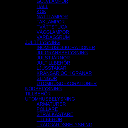
GOLVLAMPOR
HALL
KÖK
NATTLAMPOR
TAKLAMPOR
TVÄTTSTUGA
VÄGGLAMPOR
VARDAGSRUM
JULBELYSNING
INOMHUSDEKORATIONER
JULGRANSBELYSNING
JULSTJÄRNOR
JULTILLBEHÖR
LJUSSTAKAR
KRANSAR OCH GRANAR
SLINGOR
UTOMHUSDEKORATIONER
NÖDBELYSNING
TILLBEHÖR
UTOMHUSBELYSNING
ARMATURER
POLLARE
STRÅLKASTARE
TILLBEHÖR
TRÄDGÅRDSBELYSNING