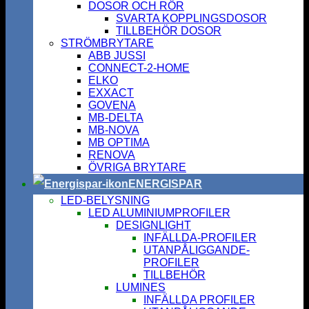
DOSOR OCH RÖR
SVARTA KOPPLINGSDOSOR
TILLBEHÖR DOSOR
STRÖMBRYTARE
ABB JUSSI
CONNECT-2-HOME
ELKO
EXXACT
GOVENA
MB-DELTA
MB-NOVA
MB OPTIMA
RENOVA
ÖVRIGA BRYTARE
ENERGISPAR
LED-BELYSNING
LED ALUMINIUMPROFILER
DESIGNLIGHT
INFÄLLDA-PROFILER
UTANPÅLIGGANDE-
PROFILER
TILLBEHÖR
LUMINES
INFÄLLDA PROFILER