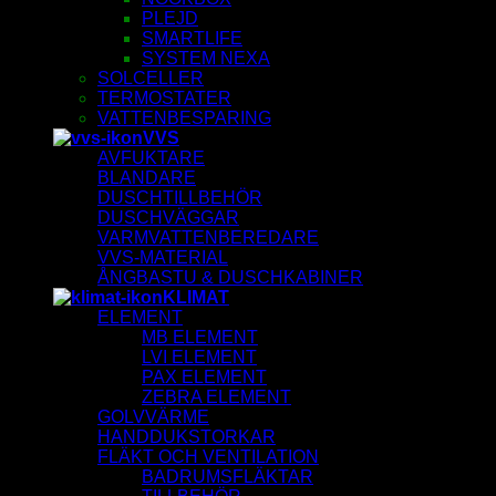
PLEJD
SMARTLIFE
SYSTEM NEXA
SOLCELLER
TERMOSTATER
VATTENBESPARING
VVS
AVFUKTARE
BLANDARE
DUSCHTILLBEHÖR
DUSCHVÄGGAR
VARMVATTENBEREDARE
VVS-MATERIAL
ÅNGBASTU & DUSCHKABINER
KLIMAT
ELEMENT
MB ELEMENT
LVI ELEMENT
PAX ELEMENT
ZEBRA ELEMENT
GOLVVÄRME
HANDDUKSTORKAR
FLÄKT OCH VENTILATION
BADRUMSFLÄKTAR