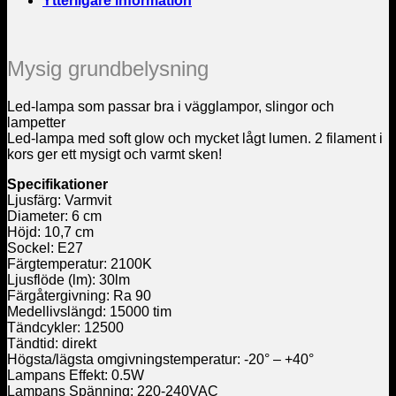
Ytterligare information
Mysig grundbelysning
Led-lampa som passar bra i vägglampor, slingor och
lampetter
Led-lampa med soft glow och mycket lågt lumen. 2 filament i
kors ger ett mysigt och varmt sken!
Specifikationer
Ljusfärg: Varmvit
Diameter: 6 cm
Höjd: 10,7 cm
Sockel: E27
Färgtemperatur: 2100K
Ljusflöde (lm): 30lm
Färgåtergivning: Ra 90
Medellivslängd: 15000 tim
Tändcykler: 12500
Tändtid: direkt
Högsta/lägsta omgivningstemperatur: -20° – +40°
Lampans Effekt: 0.5W
Lampans Spänning: 220-240VAC