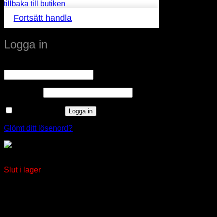
tillbaka till butiken
Fortsätt handla
Logga in
Obligatoriskt
Användarnamn eller e-postadress
*
Obligatoriskt
Lösenord
*
Kom ihåg mig
Logga in
Glömt ditt lösenord?
LED-lampa E27 Soft Glow 30lm
Slut i lager
window.klarnaAsyncCallback = function () {
window.Klarna.Payments.Buttons.init({ client_id:
"klarna_live_client_M1gtQTRXKW1JOWhON0d0MWNY
}).load( { container: "#container", theme: "default", shape: