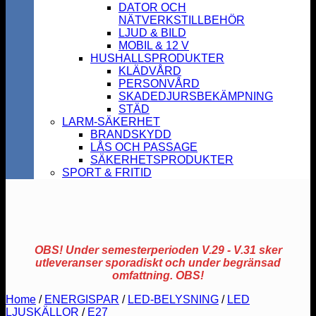
DATOR OCH
NÄTVERKSTILLBEHÖR
LJUD & BILD
MOBIL & 12 V
HUSHALLSPRODUKTER
KLÄDVÅRD
PERSONVÅRD
SKADEDJURSBEKÄMPNING
STÄD
LARM-SÄKERHET
BRANDSKYDD
LÅS OCH PASSAGE
SÄKERHETSPRODUKTER
SPORT & FRITID
OBS! Under semesterperioden V.29 - V.31 sker
utleveranser sporadiskt och under begränsad
omfattning. OBS!
Home
/
ENERGISPAR
/
LED-BELYSNING
/
LED
LJUSKÄLLOR
/
E27