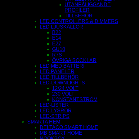
UTANPÅLIGGANDE
PROFILER
TILLBEHÖR
LED CONTROLLERS & DIMMERS
LED LJUSKÄLLOR
B22
E14
E27
GU10
R7S
ÖVRIGA SOCKLAR
LED MED BATTERI
LED PANELER
LED TILLBEHÖR
LED-DOWNLIGHTS
12/24 VOLT
230 VOLT
KONSTANTSTRÖM
LED-LISTER
LED-LYSRÖR
LED-STRIPS
SMARTA HEM
DELTACO SMART HOME
MB SMART HOME
NOOKBOX