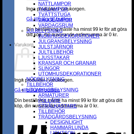
NATTLAMPOR
Inga produkter i varukorgen.
TAKLAMPOR
TVÄTTSTUGA
Gå tillbaka till butiken
VÄGGLAMPOR
VARDAGSRUM
Din beställning måste ha minst
99
kr
för att göra
JULBELYSNING
ditt köp, din nuvarande ordersumma är
0
kr
.
INOMHUSDEKORATIONER
JULGRANSBELYSNING
Varukorg
JULSTJÄRNOR
JULTILLBEHÖR
LJUSSTAKAR
KRANSAR OCH GRANAR
SLINGOR
UTOMHUSDEKORATIONER
NÖDBELYSNING
Inga produkter i varukorgen.
TILLBEHÖR
UTOMHUSBELYSNING
Gå tillbaka till butiken
ARMATURER
Din beställning måste ha minst
99
kr
för att göra ditt
POLLARE
köp, din nuvarande ordersumma är
0
kr
.
STRÅLKASTARE
K
TILLBEHÖR
TRÄDGÅRDSBELYSNING
DESIGNLIGHT
HAMMARLUNDA
LIGHTSON