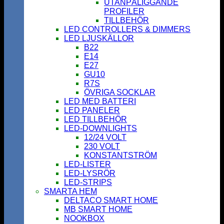
UTANPÅLIGGANDE
PROFILER
TILLBEHÖR
LED CONTROLLERS & DIMMERS
LED LJUSKÄLLOR
B22
E14
E27
GU10
R7S
ÖVRIGA SOCKLAR
LED MED BATTERI
LED PANELER
LED TILLBEHÖR
LED-DOWNLIGHTS
12/24 VOLT
230 VOLT
KONSTANTSTRÖM
LED-LISTER
LED-LYSRÖR
LED-STRIPS
SMARTA HEM
DELTACO SMART HOME
MB SMART HOME
NOOKBOX