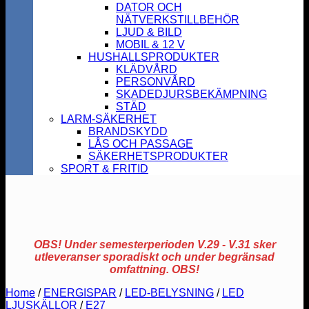
DATOR OCH
NÄTVERKSTILLBEHÖR
LJUD & BILD
MOBIL & 12 V
HUSHALLSPRODUKTER
KLÄDVÅRD
PERSONVÅRD
SKADEDJURSBEKÄMPNING
STÄD
LARM-SÄKERHET
BRANDSKYDD
LÅS OCH PASSAGE
SÄKERHETSPRODUKTER
SPORT & FRITID
OBS! Under semesterperioden V.29 - V.31 sker
utleveranser sporadiskt och under begränsad
omfattning. OBS!
Home
/
ENERGISPAR
/
LED-BELYSNING
/
LED
LJUSKÄLLOR
/
E27