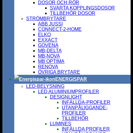
DOSOR OCH RÖR
SVARTA KOPPLINGSDOSOR
TILLBEHÖR DOSOR
STRÖMBRYTARE
ABB JUSSI
CONNECT-2-HOME
ELKO
EXXACT
GOVENA
MB-DELTA
MB-NOVA
MB OPTIMA
RENOVA
ÖVRIGA BRYTARE
ENERGISPAR
LED-BELYSNING
LED ALUMINIUMPROFILER
DESIGNLIGHT
INFÄLLDA-PROFILER
UTANPÅLIGGANDE-
PROFILER
TILLBEHÖR
LUMINES
INFÄLLDA PROFILER