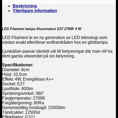
Beskrivning
Ytterligare information
LED Filament lampa
Illumination
E27 2700K 4 W
LED Filament är en ny generation av LED teknologi som
nästan exakt efterliknar wolframtråden hos en glödlampa.
Ljuskällan passar särskilt väl till belysningar där man vill ha
dent gamla utseendet på sin belysning.
Specifikationer:
Diameter: 6cm
Höjd: 10,5cm
Effekt: 4W, Energiklass A++
Sockel: E27
Ljusflöde: 400lm
Spridningsvinkel: 360°
Färgtemperatur: 2700K
Färgåtergivning: 80Ra
Genomsnittlig livslängd: 15000tim
Tändcykler: 12500st
Effektfaktor: 0.511