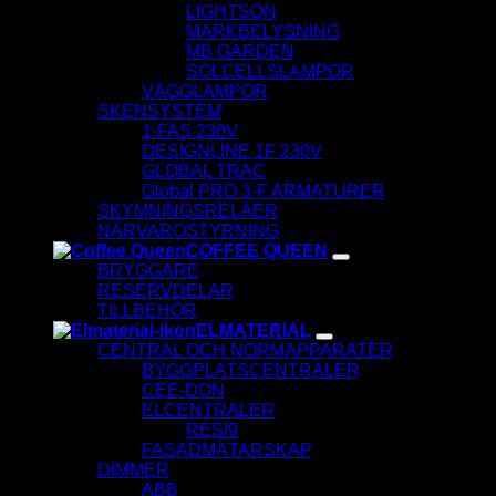
LIGHTSON
MARKBELYSNING
MB GARDEN
SOLCELLSLAMPOR
VÄGGLAMPOR
SKENSYSTEM
1-FAS 230V
DESIGNLINE 1F 230V
GLOBAL TRAC
Global PRO 3-F ARMATURER
SKYMNINGSRELÄER
NÄRVAROSTYRNING
COFFEE QUEEN
BRYGGARE
RESERVDELAR
TILLBEHÖR
ELMATERIAL
CENTRAL OCH NORMAPPARATER
BYGGPLATSCENTRALER
CEE-DON
ELCENTRALER
RESI9
FASADMÄTARSKAP
DIMMER
ABB