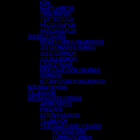
KÖK
NATTLAMPOR
TAKLAMPOR
TVÄTTSTUGA
VÄGGLAMPOR
VARDAGSRUM
JULBELYSNING
INOMHUSDEKORATIONER
JULGRANSBELYSNING
JULSTJÄRNOR
JULTILLBEHÖR
LJUSSTAKAR
KRANSAR OCH GRANAR
SLINGOR
UTOMHUSDEKORATIONER
NÖDBELYSNING
TILLBEHÖR
UTOMHUSBELYSNING
ARMATURER
POLLARE
STRÅLKASTARE
TILLBEHÖR
TRÄDGÅRDSBELYSNING
DESIGNLIGHT
HAMMARLUNDA