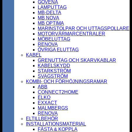
GOVENA
LAMPUTTAG
MB-DELTA
MB NOVA
MB OPTIMA
MARINSTOLPAR OCH UTTAGSPOLLARE
MOTORVÄRMARCENTRALER
MÖBELUTTAG
RENOVA
ÖVRIGA ELUTTAG
KABEL
GRENUTTAG OCH SKARVKABLAR
KABELSKYDD
STARKSTRÖM
SVAGSTRÖM
KOMBI- OCH FÖRHÖJNINGSRAMAR
ABB
CONNECT2HOME
ELKO
EXXACT
MALMBERGS
RENOVA
ELTILLBEHÖR
INSTALLATIONSMATERIAL
FÄSTA & KOPPLA