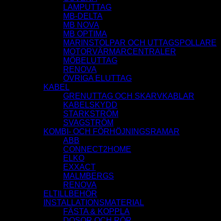
LAMPUTTAG
MB-DELTA
MB NOVA
MB OPTIMA
MARINSTOLPAR OCH UTTAGSPOLLARE
MOTORVÄRMARCENTRALER
MÖBELUTTAG
RENOVA
ÖVRIGA ELUTTAG
KABEL
GRENUTTAG OCH SKARVKABLAR
KABELSKYDD
STARKSTRÖM
SVAGSTRÖM
KOMBI- OCH FÖRHÖJNINGSRAMAR
ABB
CONNECT2HOME
ELKO
EXXACT
MALMBERGS
RENOVA
ELTILLBEHÖR
INSTALLATIONSMATERIAL
FÄSTA & KOPPLA
DOSOR OCH RÖR