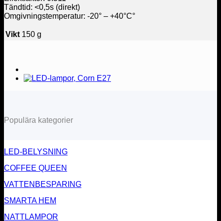
Tändtid: <0,5s (direkt)
Omgivningstemperatur: -20° – +40°C°
Vikt
150 g
Populära kategorier
LED-BELYSNING
COFFEE QUEEN
VATTENBESPARING
SMARTA HEM
NATTLAMPOR