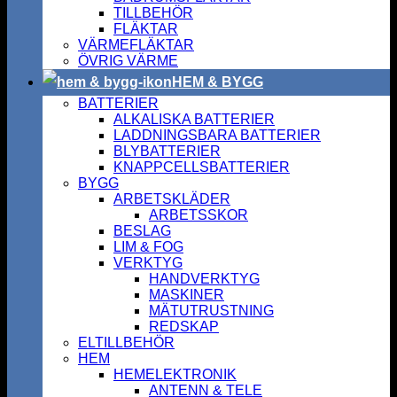
TILLBEHÖR
FLÄKTAR
VÄRMEFLÄKTAR
ÖVRIG VÄRME
HEM & BYGG
BATTERIER
ALKALISKA BATTERIER
LADDNINGSBARA BATTERIER
BLYBATTERIER
KNAPPCELLSBATTERIER
BYGG
ARBETSKLÄDER
ARBETSSKOR
BESLAG
LIM & FOG
VERKTYG
HANDVERKTYG
MASKINER
MÄTUTRUSTNING
REDSKAP
ELTILLBEHÖR
HEM
HEMELEKTRONIK
ANTENN & TELE