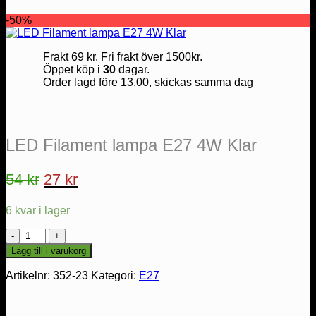
-50%
Frakt 69 kr. Fri frakt över 1500kr.
Öppet köp i
30
dagar.
Order lagd före 13.00, skickas samma dag
LED Filament lampa E27 4W Klar
Det
Det
54
kr
27
kr
ursprungliga
nuvarande
6 kvar i lager
priset
priset
var:
är:
LED
Filament
54 kr.
27 kr.
Lägg till i varukorg
lampa
E27
Artikelnr:
352-23
Kategori:
E27
4W
Klar
mängd