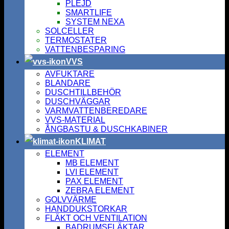
PLEJD
SMARTLIFE
SYSTEM NEXA
SOLCELLER
TERMOSTATER
VATTENBESPARING
VVS
AVFUKTARE
BLANDARE
DUSCHTILLBEHÖR
DUSCHVÄGGAR
VARMVATTENBEREDARE
VVS-MATERIAL
ÅNGBASTU & DUSCHKABINER
KLIMAT
ELEMENT
MB ELEMENT
LVI ELEMENT
PAX ELEMENT
ZEBRA ELEMENT
GOLVVÄRME
HANDDUKSTORKAR
FLÄKT OCH VENTILATION
BADRUMSFLÄKTAR