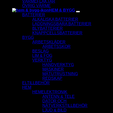
VÄRMEFLÄKTAR
ÖVRIG VÄRME
HEM & BYGG
BATTERIER
ALKALISKA BATTERIER
LADDNINGSBARA BATTERIER
BLYBATTERIER
KNAPPCELLSBATTERIER
BYGG
ARBETSKLÄDER
ARBETSSKOR
BESLAG
LIM & FOG
VERKTYG
HANDVERKTYG
MASKINER
MÄTUTRUSTNING
REDSKAP
ELTILLBEHÖR
HEM
HEMELEKTRONIK
ANTENN & TELE
DATOR OCH
NÄTVERKSTILLBEHÖR
LJUD & BILD