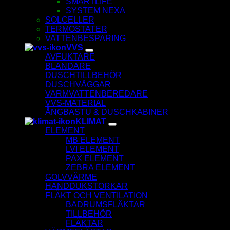
SMARTLIFE
SYSTEM NEXA
SOLCELLER
TERMOSTATER
VATTENBESPARING
VVS
AVFUKTARE
BLANDARE
DUSCHTILLBEHÖR
DUSCHVÄGGAR
VARMVATTENBEREDARE
VVS-MATERIAL
ÅNGBASTU & DUSCHKABINER
KLIMAT
ELEMENT
MB ELEMENT
LVI ELEMENT
PAX ELEMENT
ZEBRA ELEMENT
GOLVVÄRME
HANDDUKSTORKAR
FLÄKT OCH VENTILATION
BADRUMSFLÄKTAR
TILLBEHÖR
FLÄKTAR