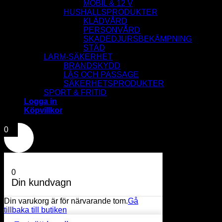
MOBIL & 12 V
HUSHALLSPRODUKTER
KLÄDVÅRD
PERSONVÅRD
SKADEDJURSBEKÄMPNING
STÄD
LARM-SÄKERHET
BRANDSKYDD
LÅS OCH PASSAGE
SÄKERHETSPRODUKTER
SPORT & FRITID
Logga in
Köpvillkor
0
0
Din kundvagn
Din varukorg är för närvarande tom.
Gå
tillbaka till butiken