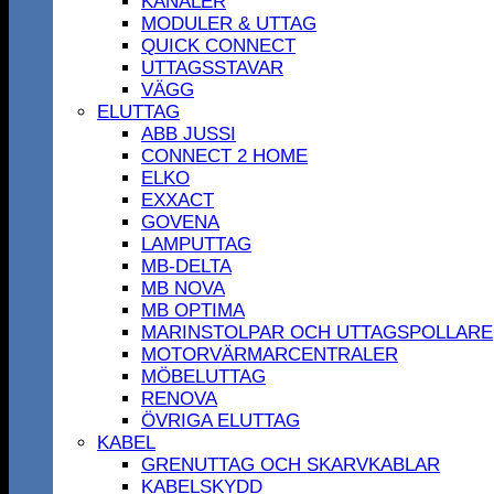
KANALER
MODULER & UTTAG
QUICK CONNECT
UTTAGSSTAVAR
VÄGG
ELUTTAG
ABB JUSSI
CONNECT 2 HOME
ELKO
EXXACT
GOVENA
LAMPUTTAG
MB-DELTA
MB NOVA
MB OPTIMA
MARINSTOLPAR OCH UTTAGSPOLLARE
MOTORVÄRMARCENTRALER
MÖBELUTTAG
RENOVA
ÖVRIGA ELUTTAG
KABEL
GRENUTTAG OCH SKARVKABLAR
KABELSKYDD