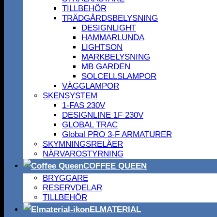
TILLBEHÖR
TRÄDGÅRDSBELYSNING
DESIGNLIGHT
HAMMARLUNDA
LIGHTSON
MARKBELYSNING
MB GARDEN
SOLCELLSLAMPOR
VÄGGLAMPOR
SKENSYSTEM
1-FAS 230V
DESIGNLINE 1F 230V
GLOBAL TRAC
Global PRO 3-F ARMATURER
SKYMNINGSRELÄER
NÄRVAROSTYRNING
COFFEE QUEEN
BRYGGARE
RESERVDELAR
TILLBEHÖR
ELMATERIAL