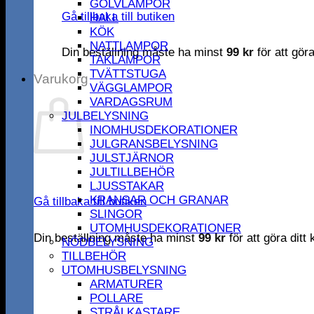
GOLVLAMPOR
Gå tillbaka till butiken
HALL
KÖK
NATTLAMPOR
Din beställning måste ha minst
99
kr
för att gör
TAKLAMPOR
TVÄTTSTUGA
Varukorg
VÄGGLAMPOR
VARDAGSRUM
JULBELYSNING
INOMHUSDEKORATIONER
JULGRANSBELYSNING
JULSTJÄRNOR
JULTILLBEHÖR
LJUSSTAKAR
KRANSAR OCH GRANAR
Gå tillbaka till butiken
SLINGOR
UTOMHUSDEKORATIONER
Din beställning måste ha minst
99
kr
för att göra dit
NÖDBELYSNING
TILLBEHÖR
UTOMHUSBELYSNING
ARMATURER
POLLARE
STRÅLKASTARE