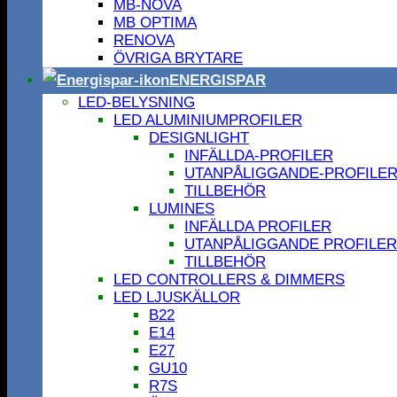
MB-NOVA
MB OPTIMA
RENOVA
ÖVRIGA BRYTARE
ENERGISPAR
LED-BELYSNING
LED ALUMINIUMPROFILER
DESIGNLIGHT
INFÄLLDA-PROFILER
UTANPÅLIGGANDE-PROFILE
TILLBEHÖR
LUMINES
INFÄLLDA PROFILER
UTANPÅLIGGANDE PROFILER
TILLBEHÖR
LED CONTROLLERS & DIMMERS
LED LJUSKÄLLOR
B22
E14
E27
GU10
R7S