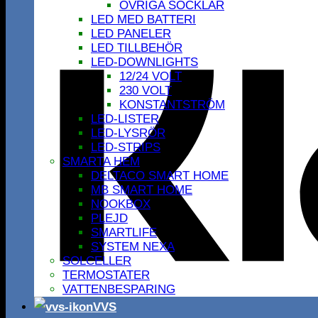
ÖVRIGA SOCKLAR
LED MED BATTERI
LED PANELER
LED TILLBEHÖR
LED-DOWNLIGHTS
12/24 VOLT
230 VOLT
KONSTANTSTRÖM
LED-LISTER
LED-LYSRÖR
LED-STRIPS
SMARTA HEM
DELTACO SMART HOME
MB SMART HOME
NOOKBOX
PLEJD
SMARTLIFE
SYSTEM NEXA
SOLCELLER
TERMOSTATER
VATTENBESPARING
VVS