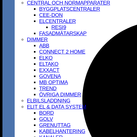
CENTRAL OCH NORMAPPARATER
BYGGPLATSCENTRALER
CEE-DON
ELCENTRALER
RESI9
FASADMÄTARSKAP
DIMMER
ABB
CONNECT 2 HOME
ELKO
ELTAKO
EXXACT
GOVENA
MB OPTIMA
TREND
ÖVRIGA DIMMER
ELBILSLADDNING
ELIT EL & DATA SYSTEM
BORD
GOLV
GRENUTTAG
KABELHANTERING