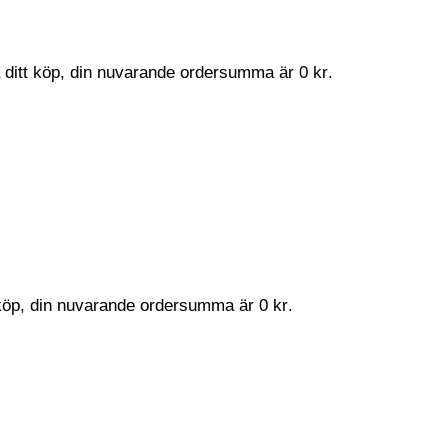
a ditt köp, din nuvarande ordersumma är
0
kr
.
t köp, din nuvarande ordersumma är
0
kr
.