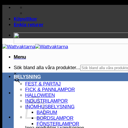
Skip
to
content
Köpvillkor
Enkla returer
Menu
Sök bland alla våra produkter...
×
BELYSNING
FEST & PARTAJ
FICK & PANNLAMPOR
HALLOWEEN
INDUSTRILAMPOR
INOMHUSBELYSNING
BADRUM
BORDSLAMPOR
FÖNSTERLAMPOR
Inga produkter i varukorgen.