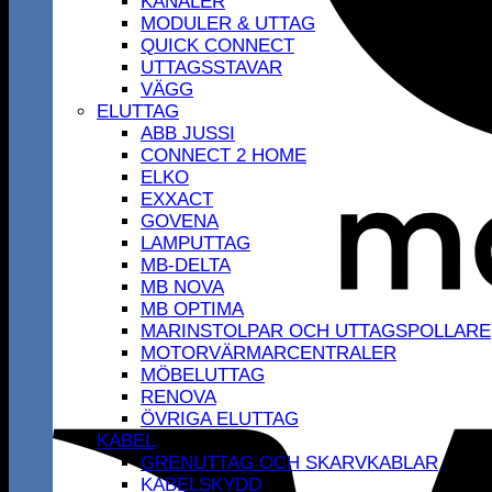
KANALER
MODULER & UTTAG
QUICK CONNECT
UTTAGSSTAVAR
VÄGG
ELUTTAG
ABB JUSSI
CONNECT 2 HOME
ELKO
EXXACT
GOVENA
LAMPUTTAG
MB-DELTA
MB NOVA
MB OPTIMA
MARINSTOLPAR OCH UTTAGSPOLLARE
MOTORVÄRMARCENTRALER
MÖBELUTTAG
RENOVA
ÖVRIGA ELUTTAG
KABEL
GRENUTTAG OCH SKARVKABLAR
KABELSKYDD