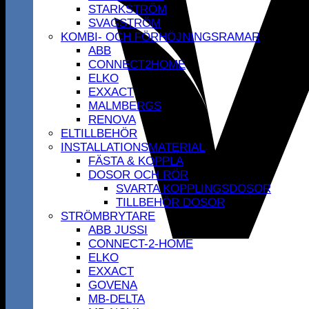
STARKSTRÖM
SVAGSTRÖM
KOMBI- OCH FÖRHÖJNINGSRAMAR
ABB
CONNECT2HOME
ELKO
EXXACT
MALMBERGS
RENOVA
ELTILLBEHÖR
INSTALLATIONSMATERIAL
FÄSTA & KOPPLA
DOSOR OCH RÖR
SVARTA KOPPLINGSDOSOR
TILLBEHÖR DOSOR
STRÖMBRYTARE
ABB JUSSI
CONNECT-2-HOME
ELKO
EXXACT
GOVENA
MB-DELTA