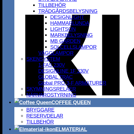
TILLBEHÖR
TRÄDGÅRDSBELYSNING
DESIGNLIGHT
HAMMARLUNDA
LIGHTSON
MARKBELYSNING
MB GARDEN
SOLCELLSLAMPOR
VÄGGLAMPOR
SKENSYSTEM
1-FAS 230V
DESIGNLINE 1F 230V
GLOBAL TRAC
Global PRO 3-F ARMATURER
SKYMNINGSRELÄER
NÄRVAROSTYRNING
COFFEE QUEEN
BRYGGARE
RESERVDELAR
TILLBEHÖR
ELMATERIAL