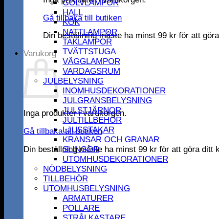
GOLVLAMPOR
HALL
Gå tillbaka till butiken
KÖK
NATTLAMPOR
Din beställning måste ha minst
99
kr
för att gör
TAKLAMPOR
TVÄTTSTUGA
Varukorg
VÄGGLAMPOR
VARDAGSRUM
JULBELYSNING
INOMHUSDEKORATIONER
JULGRANSBELYSNING
JULSTJÄRNOR
Inga produkter i varukorgen.
JULTILLBEHÖR
LJUSSTAKAR
Gå tillbaka till butiken
KRANSAR OCH GRANAR
Din beställning måste ha minst
99
kr
för att göra dit
SLINGOR
UTOMHUSDEKORATIONER
NÖDBELYSNING
TILLBEHÖR
UTOMHUSBELYSNING
ARMATURER
POLLARE
STRÅLKASTARE