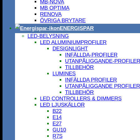
MB-NOVA
MB OPTIMA
RENOVA
ÖVRIGA BRYTARE
ENERGISPAR
LED-BELYSNING
LED ALUMINIUMPROFILER
DESIGNLIGHT
INFÄLLDA-PROFILER
UTANPÅLIGGANDE-PROFILE
TILLBEHÖR
LUMINES
INFÄLLDA PROFILER
UTANPÅLIGGANDE PROFILER
TILLBEHÖR
LED CONTROLLERS & DIMMERS
LED LJUSKÄLLOR
B22
E14
E27
GU10
R7S