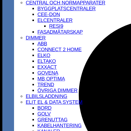
CENTRAL OCH NORMAPPARATER
BYGGPLATSCENTRALER
CEE-DON
ELCENTRALER
RESI9
FASADMÄTARSKAP
DIMMER
ABB
CONNECT 2 HOME
ELKO
ELTAKO
EXXACT
GOVENA
MB OPTIMA
TREND
ÖVRIGA DIMMER
ELBILSLADDNING
ELIT EL & DATA SYSTEM
BORD
GOLV
GRENUTTAG
KABELHANTERING