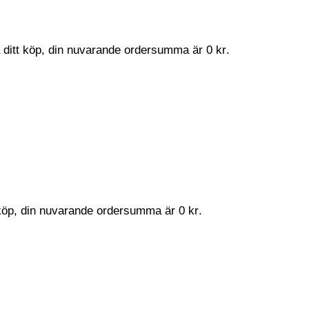
a ditt köp, din nuvarande ordersumma är
0
kr
.
t köp, din nuvarande ordersumma är
0
kr
.