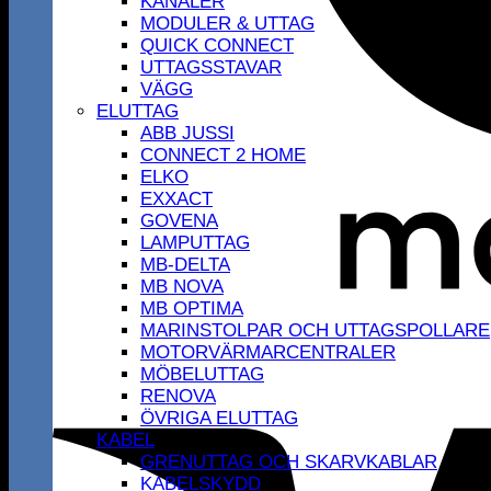
KANALER
MODULER & UTTAG
QUICK CONNECT
UTTAGSSTAVAR
VÄGG
ELUTTAG
ABB JUSSI
CONNECT 2 HOME
ELKO
EXXACT
GOVENA
LAMPUTTAG
MB-DELTA
MB NOVA
MB OPTIMA
MARINSTOLPAR OCH UTTAGSPOLLARE
MOTORVÄRMARCENTRALER
MÖBELUTTAG
RENOVA
ÖVRIGA ELUTTAG
KABEL
GRENUTTAG OCH SKARVKABLAR
KABELSKYDD