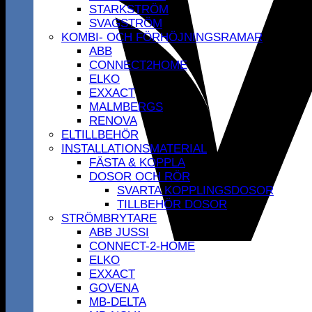
STARKSTRÖM
SVAGSTRÖM
KOMBI- OCH FÖRHÖJNINGSRAMAR
ABB
CONNECT2HOME
ELKO
EXXACT
MALMBERGS
RENOVA
ELTILLBEHÖR
INSTALLATIONSMATERIAL
FÄSTA & KOPPLA
DOSOR OCH RÖR
SVARTA KOPPLINGSDOSOR
TILLBEHÖR DOSOR
STRÖMBRYTARE
ABB JUSSI
CONNECT-2-HOME
ELKO
EXXACT
GOVENA
MB-DELTA