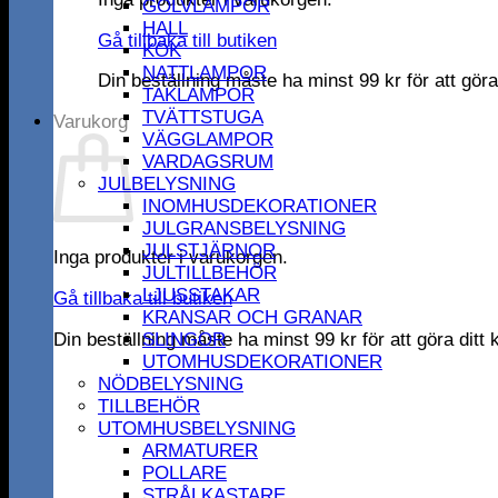
GOLVLAMPOR
HALL
Gå tillbaka till butiken
KÖK
NATTLAMPOR
Din beställning måste ha minst
99
kr
för att gör
TAKLAMPOR
TVÄTTSTUGA
Varukorg
VÄGGLAMPOR
VARDAGSRUM
JULBELYSNING
INOMHUSDEKORATIONER
JULGRANSBELYSNING
JULSTJÄRNOR
Inga produkter i varukorgen.
JULTILLBEHÖR
LJUSSTAKAR
Gå tillbaka till butiken
KRANSAR OCH GRANAR
Din beställning måste ha minst
99
kr
för att göra dit
SLINGOR
UTOMHUSDEKORATIONER
NÖDBELYSNING
TILLBEHÖR
UTOMHUSBELYSNING
ARMATURER
POLLARE
STRÅLKASTARE