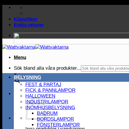
Skip
to
content
Köpvillkor
Enkla returer
Menu
Sök bland alla våra produkter...
×
BELYSNING
FEST & PARTAJ
FICK & PANNLAMPOR
HALLOWEEN
INDUSTRILAMPOR
INOMHUSBELYSNING
BADRUM
BORDSLAMPOR
FÖNSTERLAMPOR
Inga produkter i varukorgen.