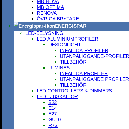
MB-NOVA
MB OPTIMA
RENOVA
ÖVRIGA BRYTARE
ENERGISPAR
LED-BELYSNING
LED ALUMINIUMPROFILER
DESIGNLIGHT
INFÄLLDA-PROFILER
UTANPÅLIGGANDE-PROFILE
TILLBEHÖR
LUMINES
INFÄLLDA PROFILER
UTANPÅLIGGANDE PROFILER
TILLBEHÖR
LED CONTROLLERS & DIMMERS
LED LJUSKÄLLOR
B22
E14
E27
GU10
R7S