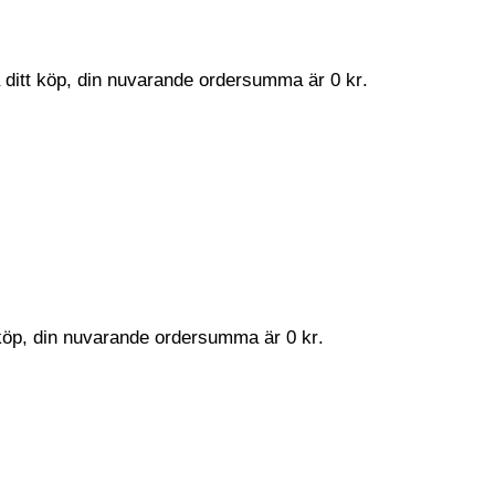
a ditt köp, din nuvarande ordersumma är
0
kr
.
t köp, din nuvarande ordersumma är
0
kr
.