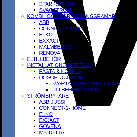
STARKSTRÖM
SVAGSTRÖM
KOMBI- OCH FÖRHÖJNINGSRAMAR
ABB
CONNECT2HOME
ELKO
EXXACT
MALMBERGS
RENOVA
ELTILLBEHÖR
INSTALLATIONSMATERIAL
FÄSTA & KOPPLA
DOSOR OCH RÖR
SVARTA KOPPLINGSDOSOR
TILLBEHÖR DOSOR
STRÖMBRYTARE
ABB JUSSI
CONNECT-2-HOME
ELKO
EXXACT
GOVENA
MB-DELTA