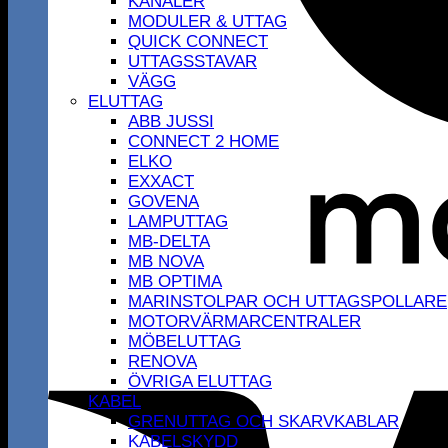
KANALER
MODULER & UTTAG
QUICK CONNECT
UTTAGSSTAVAR
VÄGG
ELUTTAG
ABB JUSSI
CONNECT 2 HOME
ELKO
EXXACT
GOVENA
LAMPUTTAG
MB-DELTA
MB NOVA
MB OPTIMA
MARINSTOLPAR OCH UTTAGSPOLLARE
MOTORVÄRMARCENTRALER
MÖBELUTTAG
RENOVA
ÖVRIGA ELUTTAG
KABEL
GRENUTTAG OCH SKARVKABLAR
KABELSKYDD