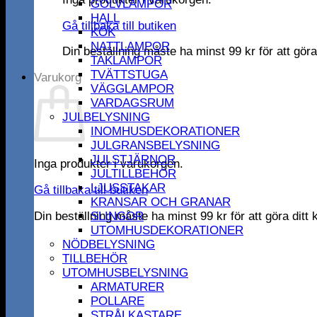
GOLVLAMPOR
HALL
Gå tillbaka till butiken
KÖK
NATTLAMPOR
Din beställning måste ha minst
99
kr
för att gör
TAKLAMPOR
TVÄTTSTUGA
Varukorg
VÄGGLAMPOR
VARDAGSRUM
JULBELYSNING
INOMHUSDEKORATIONER
JULGRANSBELYSNING
JULSTJÄRNOR
Inga produkter i varukorgen.
JULTILLBEHÖR
LJUSSTAKAR
Gå tillbaka till butiken
KRANSAR OCH GRANAR
Din beställning måste ha minst
99
kr
för att göra dit
SLINGOR
UTOMHUSDEKORATIONER
NÖDBELYSNING
TILLBEHÖR
UTOMHUSBELYSNING
ARMATURER
POLLARE
STRÅLKASTARE