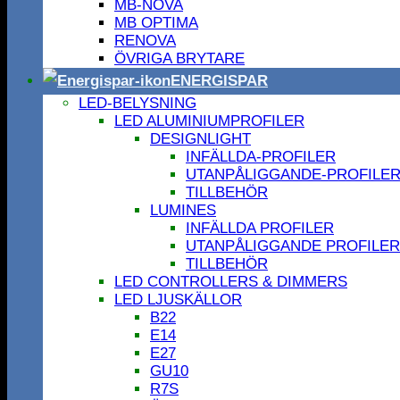
MB-NOVA
MB OPTIMA
RENOVA
ÖVRIGA BRYTARE
ENERGISPAR
LED-BELYSNING
LED ALUMINIUMPROFILER
DESIGNLIGHT
INFÄLLDA-PROFILER
UTANPÅLIGGANDE-PROFILE
TILLBEHÖR
LUMINES
INFÄLLDA PROFILER
UTANPÅLIGGANDE PROFILER
TILLBEHÖR
LED CONTROLLERS & DIMMERS
LED LJUSKÄLLOR
B22
E14
E27
GU10
R7S