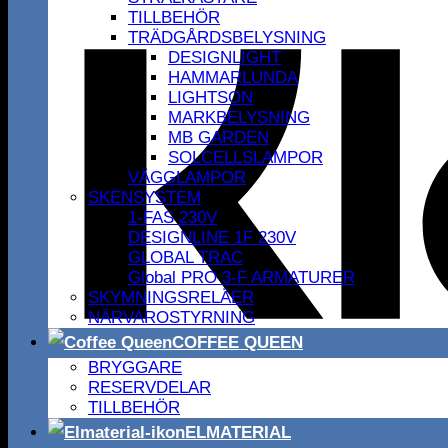
TILLBEHÖR
TRÄDGÅRDSBELYSNING
DESIGNLIGHT
HAMMARLUNDA
LIGHTSON
MARKBELYSNING
MB GARDEN
SOLCELLSLAMPOR
VÄGGLAMPOR
SKENSYSTEM
1-FAS 230V
DESIGNLINE 1F 230V
GLOBAL TRAC
Global PRO 3-F ARMATURER
SKYMNINGSRELÄER
NÄRVAROSTYRNING
COFFEE QUEEN
BRYGGARE
RESERVDELAR
TILLBEHÖR
ELMATERIAL