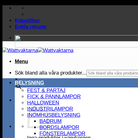
Skip
to
content
Köpvillkor
Enkla returer
Menu
Sök bland alla våra produkter...
×
BELYSNING
FEST & PARTAJ
FICK & PANNLAMPOR
HALLOWEEN
INDUSTRILAMPOR
INOMHUSBELYSNING
BADRUM
BORDSLAMPOR
FÖNSTERLAMPOR
Inga produkter i varukorgen.