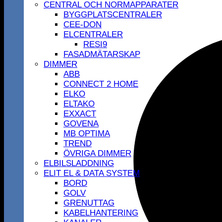
CENTRAL OCH NORMAPPARATER
BYGGPLATSCENTRALER
CEE-DON
ELCENTRALER
RESI9
FASADMÄTARSKAP
DIMMER
ABB
CONNECT 2 HOME
ELKO
ELTAKO
EXXACT
GOVENA
MB OPTIMA
TREND
ÖVRIGA DIMMER
ELBILSLADDNING
ELIT EL & DATA SYSTEM
BORD
GOLV
GRENUTTAG
KABELHANTERING