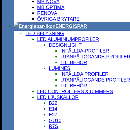
MB-NOVA
MB OPTIMA
RENOVA
ÖVRIGA BRYTARE
ENERGISPAR
LED-BELYSNING
LED ALUMINIUMPROFILER
DESIGNLIGHT
INFÄLLDA-PROFILER
UTANPÅLIGGANDE-PROFILE
TILLBEHÖR
LUMINES
INFÄLLDA PROFILER
UTANPÅLIGGANDE PROFILER
TILLBEHÖR
LED CONTROLLERS & DIMMERS
LED LJUSKÄLLOR
B22
E14
E27
GU10
R7S