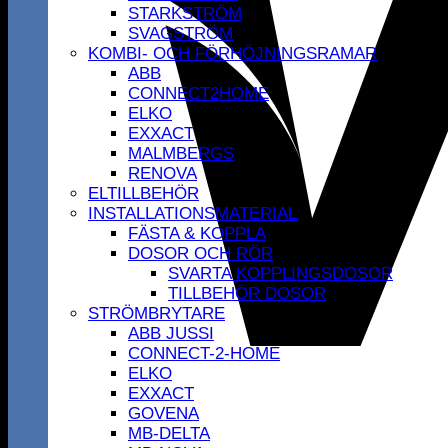
STARKSTRÖM
SVAGSTRÖM
KOMBI- OCH FÖRHÖJNINGSRAMAR
ABB
CONNECT2HOME
ELKO
EXXACT
MALMBERGS
RENOVA
ELTILLBEHÖR
INSTALLATIONSMATERIAL
FÄSTA & KOPPLA
DOSOR OCH RÖR
SVARTA KOPPLINGSDOSOR
TILLBEHÖR DOSOR
STRÖMBRYTARE
ABB JUSSI
CONNECT-2-HOME
ELKO
EXXACT
GOVENA
MB-DELTA