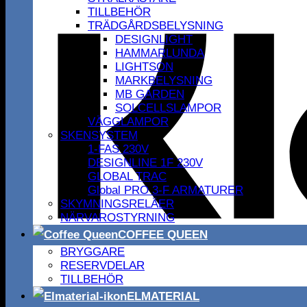
TILLBEHÖR
TRÄDGÅRDSBELYSNING
DESIGNLIGHT
HAMMARLUNDA
LIGHTSON
MARKBELYSNING
MB GARDEN
SOLCELLSLAMPOR
VÄGGLAMPOR
SKENSYSTEM
1-FAS 230V
DESIGNLINE 1F 230V
GLOBAL TRAC
Global PRO 3-F ARMATURER
SKYMNINGSRELÄER
NÄRVAROSTYRNING
COFFEE QUEEN
BRYGGARE
RESERVDELAR
TILLBEHÖR
ELMATERIAL