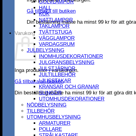
GOLVLAMPOR
HALL
Gå tillbaka till butiken
KÖK
NATTLAMPOR
Din beställning måste ha minst
99
kr
för att gör
TAKLAMPOR
TVÄTTSTUGA
Varukorg
VÄGGLAMPOR
VARDAGSRUM
JULBELYSNING
INOMHUSDEKORATIONER
JULGRANSBELYSNING
JULSTJÄRNOR
Inga produkter i varukorgen.
JULTILLBEHÖR
LJUSSTAKAR
Gå tillbaka till butiken
KRANSAR OCH GRANAR
Din beställning måste ha minst
99
kr
för att göra dit
SLINGOR
UTOMHUSDEKORATIONER
NÖDBELYSNING
TILLBEHÖR
UTOMHUSBELYSNING
ARMATURER
POLLARE
STRÅLKASTARE