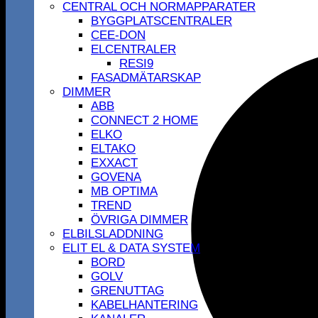
CENTRAL OCH NORMAPPARATER
BYGGPLATSCENTRALER
CEE-DON
ELCENTRALER
RESI9
FASADMÄTARSKAP
DIMMER
ABB
CONNECT 2 HOME
ELKO
ELTAKO
EXXACT
GOVENA
MB OPTIMA
TREND
ÖVRIGA DIMMER
ELBILSLADDNING
ELIT EL & DATA SYSTEM
BORD
GOLV
GRENUTTAG
KABELHANTERING