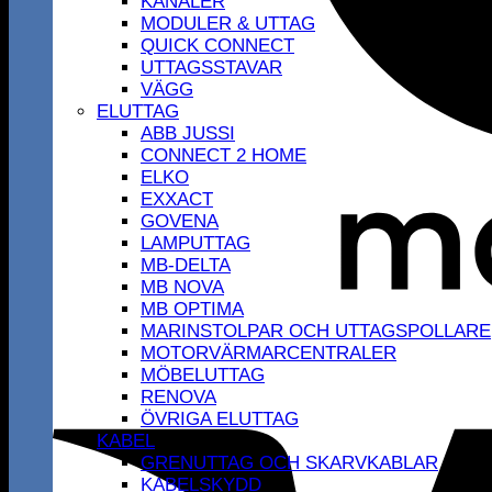
KANALER
MODULER & UTTAG
QUICK CONNECT
UTTAGSSTAVAR
VÄGG
ELUTTAG
ABB JUSSI
CONNECT 2 HOME
ELKO
EXXACT
GOVENA
LAMPUTTAG
MB-DELTA
MB NOVA
MB OPTIMA
MARINSTOLPAR OCH UTTAGSPOLLARE
MOTORVÄRMARCENTRALER
MÖBELUTTAG
RENOVA
ÖVRIGA ELUTTAG
KABEL
GRENUTTAG OCH SKARVKABLAR
KABELSKYDD