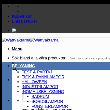
Skip
to
content
Köpvillkor
Enkla returer
Menu
Sök bland alla våra produkter...
×
BELYSNING
FEST & PARTAJ
FICK & PANNLAMPOR
HALLOWEEN
INDUSTRILAMPOR
INOMHUSBELYSNING
BADRUM
BORDSLAMPOR
FÖNSTERLAMPOR
Inga produkter i varukorgen.