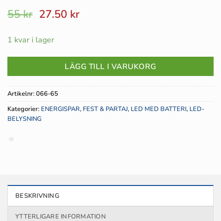
Det
Det
55
kr
27.50
kr
ursprungliga
nuvarande
priset
priset
1 kvar i lager
var:
är:
55 kr.
27.50 kr.
LÄGG TILL I VARUKORG
Artikelnr:
066-65
Kategorier:
ENERGISPAR
,
FEST & PARTAJ
,
LED MED BATTERI
,
LED-
BELYSNING
BESKRIVNING
YTTERLIGARE INFORMATION