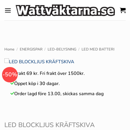
Skip
to
content
Home
/
ENERGISPAR
/
LED-BELYSNING
/
LED MED BATTERI
Frakt 69 kr. Fri frakt över 1500kr.
-50%
Öppet köp i
30
dagar.
Order lagd före 13.00, skickas samma dag
LED BLOCKLJUS KRÄFTSKIVA