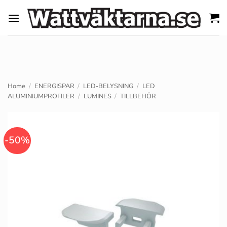
Skip
to
content
Home
/
ENERGISPAR
/
LED-BELYSNING
/
LED
ALUMINIUMPROFILER
/
LUMINES
/
TILLBEHÖR
-50%