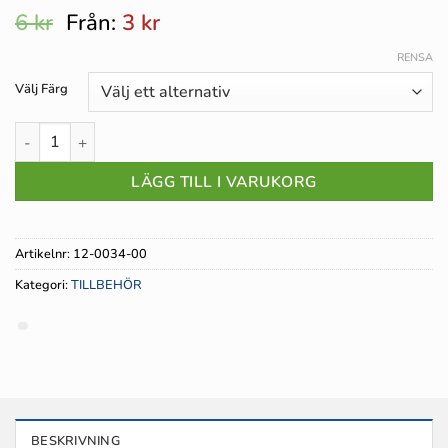
6
kr
Från:
3
kr
RENSA
Välj Färg
Ändstycke till LUMINES Aluminiumprofil B RUNDAD mängd
LÄGG TILL I VARUKORG
Artikelnr:
12-0034-00
Kategori:
TILLBEHÖR
BESKRIVNING