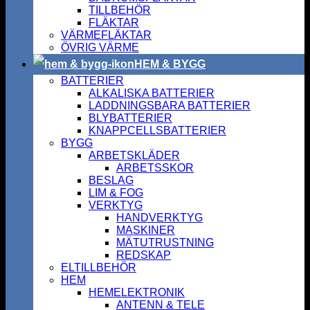
TILLBEHÖR
FLÄKTAR
VÄRMEFLÄKTAR
ÖVRIG VÄRME
HEM & BYGG
BATTERIER
ALKALISKA BATTERIER
LADDNINGSBARA BATTERIER
BLYBATTERIER
KNAPPCELLSBATTERIER
BYGG
ARBETSKLÄDER
ARBETSSKOR
BESLAG
LIM & FOG
VERKTYG
HANDVERKTYG
MASKINER
MÄTUTRUSTNING
REDSKAP
ELTILLBEHÖR
HEM
HEMELEKTRONIK
ANTENN & TELE