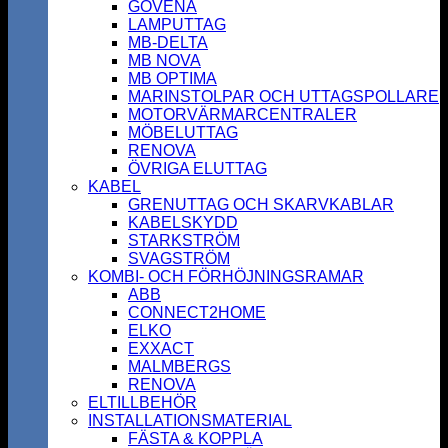
GOVENA
LAMPUTTAG
MB-DELTA
MB NOVA
MB OPTIMA
MARINSTOLPAR OCH UTTAGSPOLLARE
MOTORVÄRMARCENTRALER
MÖBELUTTAG
RENOVA
ÖVRIGA ELUTTAG
KABEL
GRENUTTAG OCH SKARVKABLAR
KABELSKYDD
STARKSTRÖM
SVAGSTRÖM
KOMBI- OCH FÖRHÖJNINGSRAMAR
ABB
CONNECT2HOME
ELKO
EXXACT
MALMBERGS
RENOVA
ELTILLBEHÖR
INSTALLATIONSMATERIAL
FÄSTA & KOPPLA