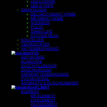
LED-LYSRÖR
LED-STRIPS
SMARTA HEM
DELTACO SMART HOME
MB SMART HOME
NOOKBOX
PLEJD
SMARTLIFE
SYSTEM NEXA
SOLCELLER
TERMOSTATER
VATTENBESPARING
VVS
AVFUKTARE
BLANDARE
DUSCHTILLBEHÖR
DUSCHVÄGGAR
VARMVATTENBEREDARE
VVS-MATERIAL
ÅNGBASTU & DUSCHKABINER
KLIMAT
ELEMENT
MB ELEMENT
LVI ELEMENT
PAX ELEMENT