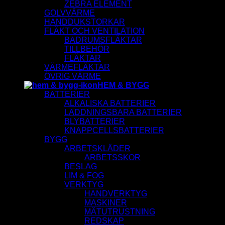
ZEBRA ELEMENT
GOLVVÄRME
HANDDUKSTORKAR
FLÄKT OCH VENTILATION
BADRUMSFLÄKTAR
TILLBEHÖR
FLÄKTAR
VÄRMEFLÄKTAR
ÖVRIG VÄRME
HEM & BYGG
BATTERIER
ALKALISKA BATTERIER
LADDNINGSBARA BATTERIER
BLYBATTERIER
KNAPPCELLSBATTERIER
BYGG
ARBETSKLÄDER
ARBETSSKOR
BESLAG
LIM & FOG
VERKTYG
HANDVERKTYG
MASKINER
MÄTUTRUSTNING
REDSKAP