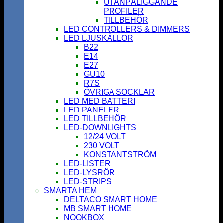
UTANPÅLIGGANDE
PROFILER
TILLBEHÖR
LED CONTROLLERS & DIMMERS
LED LJUSKÄLLOR
B22
E14
E27
GU10
R7S
ÖVRIGA SOCKLAR
LED MED BATTERI
LED PANELER
LED TILLBEHÖR
LED-DOWNLIGHTS
12/24 VOLT
230 VOLT
KONSTANTSTRÖM
LED-LISTER
LED-LYSRÖR
LED-STRIPS
SMARTA HEM
DELTACO SMART HOME
MB SMART HOME
NOOKBOX