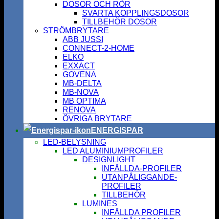
DOSOR OCH RÖR
SVARTA KOPPLINGSDOSOR
TILLBEHÖR DOSOR
STRÖMBRYTARE
ABB JUSSI
CONNECT-2-HOME
ELKO
EXXACT
GOVENA
MB-DELTA
MB-NOVA
MB OPTIMA
RENOVA
ÖVRIGA BRYTARE
ENERGISPAR
LED-BELYSNING
LED ALUMINIUMPROFILER
DESIGNLIGHT
INFÄLLDA-PROFILER
UTANPÅLIGGANDE-
PROFILER
TILLBEHÖR
LUMINES
INFÄLLDA PROFILER