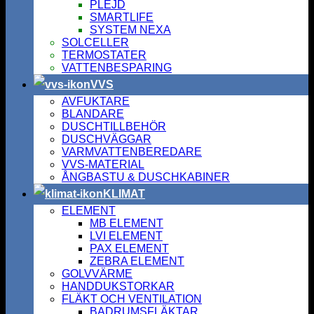
PLEJD
SMARTLIFE
SYSTEM NEXA
SOLCELLER
TERMOSTATER
VATTENBESPARING
VVS
AVFUKTARE
BLANDARE
DUSCHTILLBEHÖR
DUSCHVÄGGAR
VARMVATTENBEREDARE
VVS-MATERIAL
ÅNGBASTU & DUSCHKABINER
KLIMAT
ELEMENT
MB ELEMENT
LVI ELEMENT
PAX ELEMENT
ZEBRA ELEMENT
GOLVVÄRME
HANDDUKSTORKAR
FLÄKT OCH VENTILATION
BADRUMSFLÄKTAR