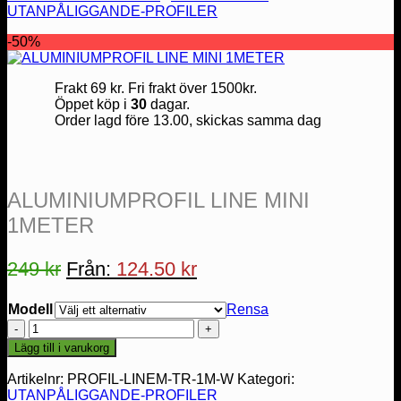
UTANPÅLIGGANDE-PROFILER
-50%
Frakt 69 kr. Fri frakt över 1500kr.
Öppet köp i
30
dagar.
Order lagd före 13.00, skickas samma dag
ALUMINIUMPROFIL LINE MINI
1METER
249
kr
Från:
124.50
kr
Modell
Rensa
ALUMINIUMPROFIL
LINE
Lägg till i varukorg
MINI
1METER
Artikelnr:
PROFIL-LINEM-TR-1M-W
Kategori:
mängd
UTANPÅLIGGANDE-PROFILER