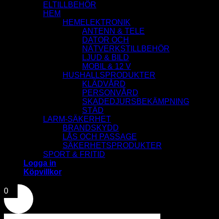
ELTILLBEHÖR
HEM
HEMELEKTRONIK
ANTENN & TELE
DATOR OCH
NÄTVERKSTILLBEHÖR
LJUD & BILD
MOBIL & 12 V
HUSHALLSPRODUKTER
KLÄDVÅRD
PERSONVÅRD
SKADEDJURSBEKÄMPNING
STÄD
LARM-SÄKERHET
BRANDSKYDD
LÅS OCH PASSAGE
SÄKERHETSPRODUKTER
SPORT & FRITID
Logga in
Köpvillkor
0