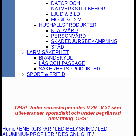
DATOR OCH
NÄTVERKSTILLBEHÖR
LJUD & BILD
MOBIL & 12 V
HUSHALLSPRODUKTER
KLÄDVÅRD
PERSONVÅRD
SKADEDJURSBEKÄMPNING
STÄD
LARM-SÄKERHET
BRANDSKYDD
LÅS OCH PASSAGE
SÄKERHETSPRODUKTER
SPORT & FRITID
OBS! Under semesterperioden V.29 - V.31 sker
utleveranser sporadiskt och under begränsad
omfattning. OBS!
Home
/
ENERGISPAR
/
LED-BELYSNING
/
LED
ALUMINIUMPROFILER
/
DESIGNLIGHT
/