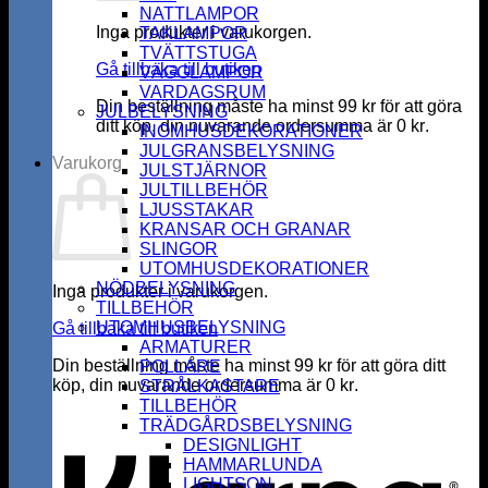
NATTLAMPOR
Inga produkter i varukorgen.
TAKLAMPOR
TVÄTTSTUGA
Gå tillbaka till butiken
VÄGGLAMPOR
VARDAGSRUM
Din beställning måste ha minst
99
kr
för att göra
JULBELYSNING
ditt köp, din nuvarande ordersumma är
0
kr
.
INOMHUSDEKORATIONER
JULGRANSBELYSNING
Varukorg
JULSTJÄRNOR
JULTILLBEHÖR
LJUSSTAKAR
KRANSAR OCH GRANAR
SLINGOR
UTOMHUSDEKORATIONER
NÖDBELYSNING
Inga produkter i varukorgen.
TILLBEHÖR
UTOMHUSBELYSNING
Gå tillbaka till butiken
ARMATURER
Din beställning måste ha minst
99
kr
för att göra ditt
POLLARE
köp, din nuvarande ordersumma är
0
kr
.
STRÅLKASTARE
K
TILLBEHÖR
TRÄDGÅRDSBELYSNING
DESIGNLIGHT
HAMMARLUNDA
LIGHTSON