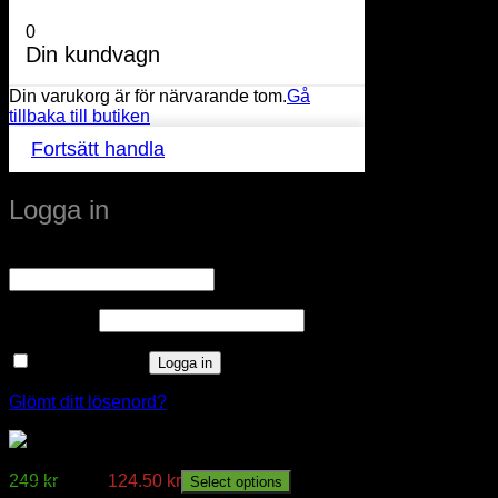
0
Din kundvagn
Din varukorg är för närvarande tom.
Gå
tillbaka till butiken
Fortsätt handla
Logga in
Obligatoriskt
Användarnamn eller e-postadress
*
Obligatoriskt
Lösenord
*
Kom ihåg mig
Logga in
Glömt ditt lösenord?
ALUMINIUMPROFIL LINE MINI 1METER
249
kr
Från:
124.50
kr
Select options