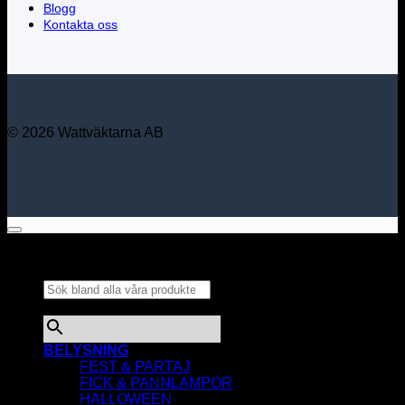
Blogg
Kontakta oss
© 2026 Wattväktarna AB
Sök bland alla våra
produkter...
×
BELYSNING
FEST & PARTAJ
FICK & PANNLAMPOR
HALLOWEEN