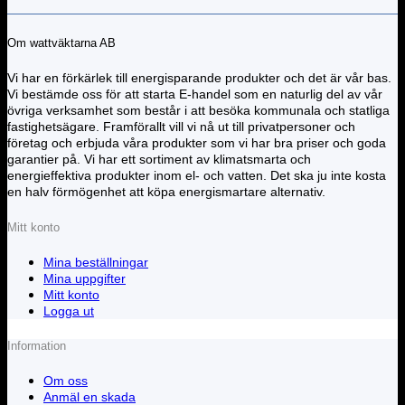
Om wattväktarna AB
Vi har en förkärlek till energisparande produkter och det är vår bas.
Vi bestämde oss för att starta E-handel som en naturlig del av vår
övriga verksamhet som består i att besöka kommunala och statliga
fastighetsägare. Framförallt vill vi nå ut till privatpersoner och
företag och erbjuda våra produkter som vi har bra priser och goda
garantier på. Vi har ett sortiment av klimatsmarta och
energieffektiva produkter inom el- och vatten. Det ska ju inte kosta
en halv förmögenhet att köpa energismartare alternativ.
Mitt konto
Mina beställningar
Mina uppgifter
Mitt konto
Logga ut
Information
Om oss
Anmäl en skada