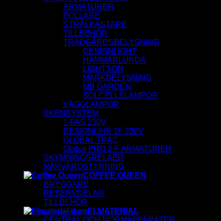
ARMATURER
POLLARE
STRÅLKASTARE
TILLBEHÖR
TRÄDGÅRDSBELYSNING
DESIGNLIGHT
HAMMARLUNDA
LIGHTSON
MARKBELYSNING
MB GARDEN
SOLCELLSLAMPOR
VÄGGLAMPOR
SKENSYSTEM
1-FAS 230V
DESIGNLINE 1F 230V
GLOBAL TRAC
Global PRO 3-F ARMATURER
SKYMNINGSRELÄER
NÄRVAROSTYRNING
COFFEE QUEEN
BRYGGARE
RESERVDELAR
TILLBEHÖR
ELMATERIAL
CENTRAL OCH NORMAPPARATER