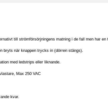
nativt till strömförsörjningens matning i de fall men har en 
n bryts när knappen trycks in (dörren stängs).
tion med ledstrips eller liknande.
gavlastare, Max 250 VAC
örande kvar.