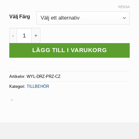
RENSA
Välj Färg
Strömbrytare till Skjutdörr mängd
LÄGG TILL I VARUKORG
Artikelnr:
WYL-DRZ-PRZ-CZ
Kategori:
TILLBEHÖR