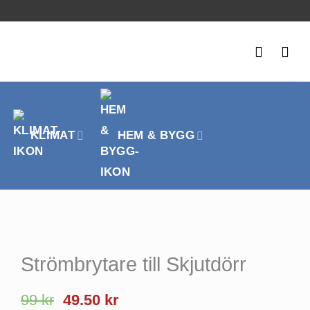
KLIMAT
HEM & BYGG
Strömbrytare till Skjutdörr
99
kr
49.50
kr