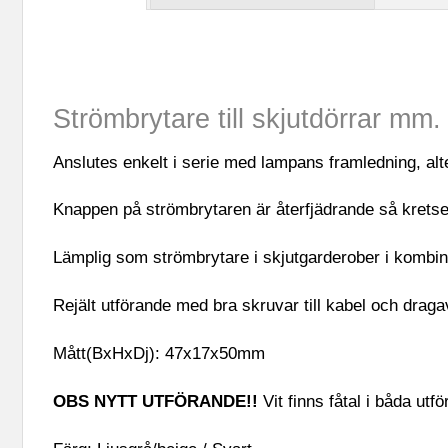
Strömbrytare till skjutdörrar mm.
Anslutes enkelt i serie med lampans framledning, alter
Knappen på strömbrytaren är återfjädrande så kretse
Lämplig som strömbrytare i skjutgarderober i kombina
Rejält utförande med bra skruvar till kabel och dra
Mått(BxHxDj): 47x17x50mm
OBS NYTT UTFÖRANDE!!
Vit finns fåtal i båda utf