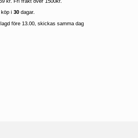
69 kr. Fri frakt över 1500kr.
 köp i
30
dagar.
 lagd före 13.00, skickas samma dag