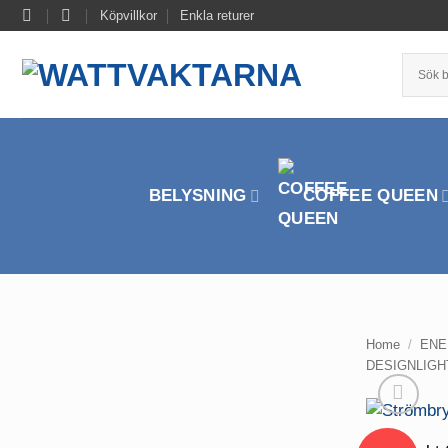
Skip
Köpvillkor
Enkla returer
to
content
BELYSNING
COFFEE QUEEN
Home
/
ENE
DESIGNLIGH