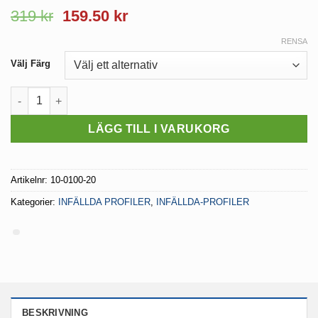
319
kr
159.50
kr
RENSA
Välj Färg
"LED Aluminiumprofil Lumines ""Z"" 2 meter" mängd
LÄGG TILL I VARUKORG
Artikelnr:
10-0100-20
Kategorier:
INFÄLLDA PROFILER
,
INFÄLLDA-PROFILER
BESKRIVNING