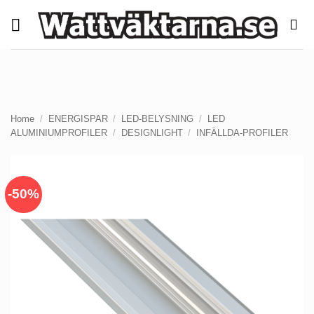
Skip
to
content
Home
/
ENERGISPAR
/
LED-BELYSNING
/
LED
ALUMINIUMPROFILER
/
DESIGNLIGHT
/
INFÄLLDA-PROFILER
-50%