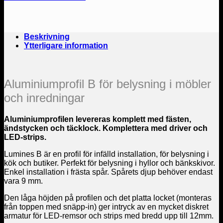
meter"
mängd
Beskrivning
Ytterligare information
Aluminiumprofil B för belysning i möbler
och inredningar
Aluminiumprofilen levereras komplett med fästen,
ändstycken och täcklock. Komplettera med driver och
LED-strips.
Lumines B är en profil för infälld installation, för belysning i
kök och butiker. Perfekt för belysning i hyllor och bänkskivor.
Enkel installation i frästa spår. Spårets djup behöver endast
vara 9 mm.
Den låga höjden på profilen och det platta locket (monteras
från toppen med snäpp-in) ger intryck av en mycket diskret
armatur för LED-remsor och strips med bredd upp till 12mm.