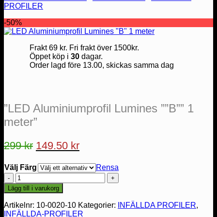
PROFILER
-50%
Frakt 69 kr. Fri frakt över 1500kr.
Öppet köp i
30
dagar.
Order lagd före 13.00, skickas samma dag
”LED Aluminiumprofil Lumines ””B”” 1
meter”
299
kr
149.50
kr
Välj Färg
Rensa
"LED
Aluminiumprofil
Lägg till i varukorg
Lumines
""B""
Artikelnr:
10-0020-10
Kategorier:
INFÄLLDA PROFILER
,
1
INFÄLLDA-PROFILER