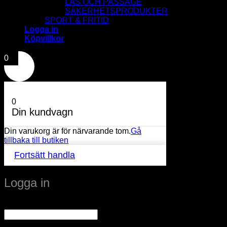
LÅS OCH PASSAGE
SÄKERHETSPRODUKTER
SPORT & FRITID
Logga in
Köpvillkor
0
0
Din kundvagn
Din varukorg är för närvarande tom.
Gå
tillbaka till butiken
Fortsätt handla
Logga in
Obligatoriskt
Användarnamn eller e-postadress
*