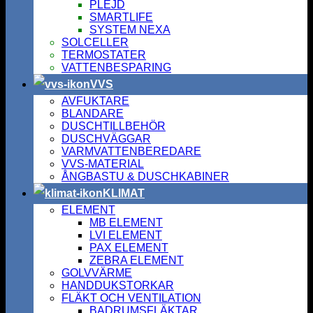
PLEJD
SMARTLIFE
SYSTEM NEXA
SOLCELLER
TERMOSTATER
VATTENBESPARING
VVS
AVFUKTARE
BLANDARE
DUSCHTILLBEHÖR
DUSCHVÄGGAR
VARMVATTENBEREDARE
VVS-MATERIAL
ÅNGBASTU & DUSCHKABINER
KLIMAT
ELEMENT
MB ELEMENT
LVI ELEMENT
PAX ELEMENT
ZEBRA ELEMENT
GOLVVÄRME
HANDDUKSTORKAR
FLÄKT OCH VENTILATION
BADRUMSFLÄKTAR