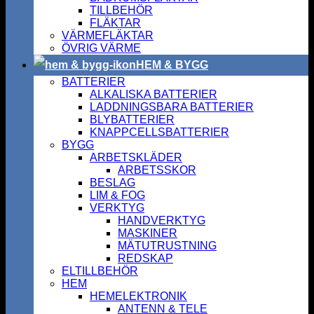
TILLBEHÖR
FLÄKTAR
VÄRMEFLÄKTAR
ÖVRIG VÄRME
HEM & BYGG
BATTERIER
ALKALISKA BATTERIER
LADDNINGSBARA BATTERIER
BLYBATTERIER
KNAPPCELLSBATTERIER
BYGG
ARBETSKLÄDER
ARBETSSKOR
BESLAG
LIM & FOG
VERKTYG
HANDVERKTYG
MASKINER
MÄTUTRUSTNING
REDSKAP
ELTILLBEHÖR
HEM
HEMELEKTRONIK
ANTENN & TELE