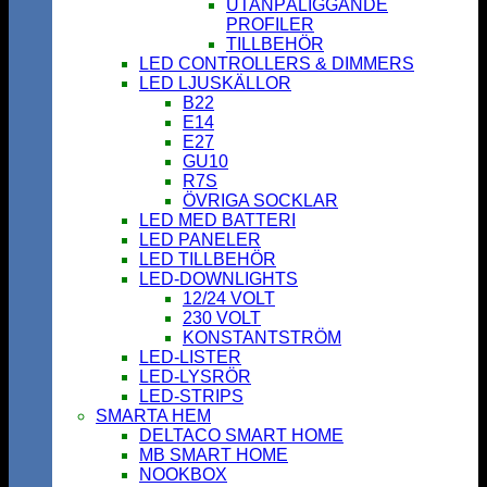
UTANPÅLIGGANDE
PROFILER
TILLBEHÖR
LED CONTROLLERS & DIMMERS
LED LJUSKÄLLOR
B22
E14
E27
GU10
R7S
ÖVRIGA SOCKLAR
LED MED BATTERI
LED PANELER
LED TILLBEHÖR
LED-DOWNLIGHTS
12/24 VOLT
230 VOLT
KONSTANTSTRÖM
LED-LISTER
LED-LYSRÖR
LED-STRIPS
SMARTA HEM
DELTACO SMART HOME
MB SMART HOME
NOOKBOX