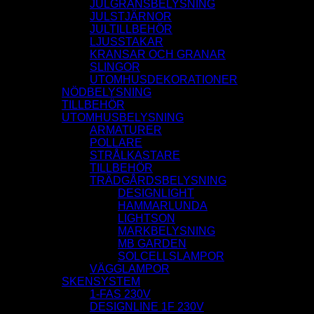
JULGRANSBELYSNING
JULSTJÄRNOR
JULTILLBEHÖR
LJUSSTAKAR
KRANSAR OCH GRANAR
SLINGOR
UTOMHUSDEKORATIONER
NÖDBELYSNING
TILLBEHÖR
UTOMHUSBELYSNING
ARMATURER
POLLARE
STRÅLKASTARE
TILLBEHÖR
TRÄDGÅRDSBELYSNING
DESIGNLIGHT
HAMMARLUNDA
LIGHTSON
MARKBELYSNING
MB GARDEN
SOLCELLSLAMPOR
VÄGGLAMPOR
SKENSYSTEM
1-FAS 230V
DESIGNLINE 1F 230V