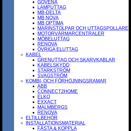
GOVENA
LAMPUTTAG
MB-DELTA
MB NOVA
MB OPTIMA
MARINSTOLPAR OCH UTTAGSPOLLARE
MOTORVÄRMARCENTRALER
MÖBELUTTAG
RENOVA
ÖVRIGA ELUTTAG
KABEL
GRENUTTAG OCH SKARVKABLAR
KABELSKYDD
STARKSTRÖM
SVAGSTRÖM
KOMBI- OCH FÖRHÖJNINGSRAMAR
ABB
CONNECT2HOME
ELKO
EXXACT
MALMBERGS
RENOVA
ELTILLBEHÖR
INSTALLATIONSMATERIAL
FÄSTA & KOPPLA