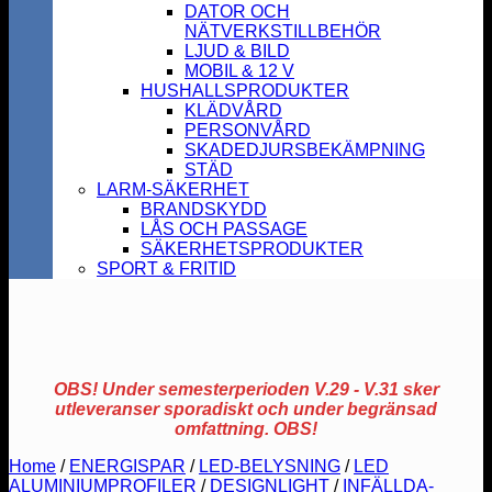
DATOR OCH
NÄTVERKSTILLBEHÖR
LJUD & BILD
MOBIL & 12 V
HUSHALLSPRODUKTER
KLÄDVÅRD
PERSONVÅRD
SKADEDJURSBEKÄMPNING
STÄD
LARM-SÄKERHET
BRANDSKYDD
LÅS OCH PASSAGE
SÄKERHETSPRODUKTER
SPORT & FRITID
OBS! Under semesterperioden V.29 - V.31 sker
utleveranser sporadiskt och under begränsad
omfattning. OBS!
Home
/
ENERGISPAR
/
LED-BELYSNING
/
LED
ALUMINIUMPROFILER
/
DESIGNLIGHT
/
INFÄLLDA-