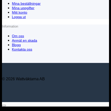
Mina beställningar
Mina uppgifter
Mitt konto
Logga ut
Information
Om oss
Anmäl en skada
Blogg
Kontakta oss
© 2026 Wattväktarna AB