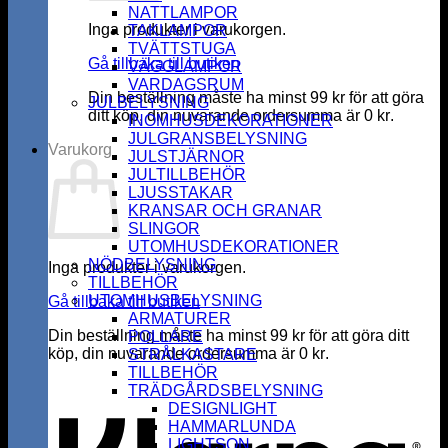
NATTLAMPOR
Inga produkter i varukorgen.
TAKLAMPOR
TVÄTTSTUGA
Gå tillbaka till butiken
VÄGGLAMPOR
VARDAGSRUM
Din beställning måste ha minst
99
kr
för att göra
JULBELYSNING
ditt köp, din nuvarande ordersumma är
0
kr
.
INOMHUSDEKORATIONER
JULGRANSBELYSNING
Varukorg
JULSTJÄRNOR
JULTILLBEHÖR
LJUSSTAKAR
KRANSAR OCH GRANAR
SLINGOR
UTOMHUSDEKORATIONER
NÖDBELYSNING
Inga produkter i varukorgen.
TILLBEHÖR
UTOMHUSBELYSNING
Gå tillbaka till butiken
ARMATURER
Din beställning måste ha minst
99
kr
för att göra ditt
POLLARE
köp, din nuvarande ordersumma är
0
kr
.
STRÅLKASTARE
K
TILLBEHÖR
TRÄDGÅRDSBELYSNING
DESIGNLIGHT
HAMMARLUNDA
LIGHTSON