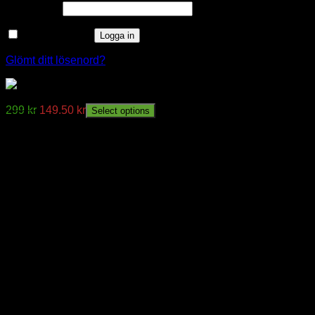
Obligatoriskt
Lösenord
*
Kom ihåg mig
Logga in
Glömt ditt lösenord?
”LED Aluminiumprofil Lumines ””B”” 1 meter”
299
kr
149.50
kr
Select options
window.klarnaAsyncCallback = function () {
window.Klarna.Payments.Buttons.init({ client_id:
"klarna_live_client_M1gtQTRXKW1JOWhON0d0MWNY
}).load( { container: "#container", theme: "default", shape:
"default", on_click: (authorize) => { // Here you should invoke
authorize with the order payload. authorize( {
collect_shipping_address: true }, payload, // order payload
(result) => { // The result, if successful contains the
authorization_token }, ); }, }, function
load_callback(loadResult) { // Here you can handle the result
of loading the button }, ); };