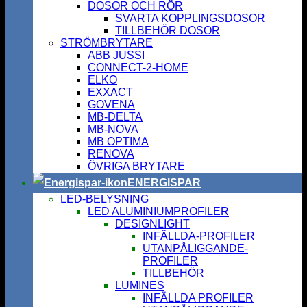
DOSOR OCH RÖR
SVARTA KOPPLINGSDOSOR
TILLBEHÖR DOSOR
STRÖMBRYTARE
ABB JUSSI
CONNECT-2-HOME
ELKO
EXXACT
GOVENA
MB-DELTA
MB-NOVA
MB OPTIMA
RENOVA
ÖVRIGA BRYTARE
ENERGISPAR
LED-BELYSNING
LED ALUMINIUMPROFILER
DESIGNLIGHT
INFÄLLDA-PROFILER
UTANPÅLIGGANDE-
PROFILER
TILLBEHÖR
LUMINES
INFÄLLDA PROFILER