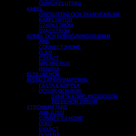
ÖVRIGA ELUTTAG
KABEL
GRENUTTAG OCH SKARVKABLAR
KABELSKYDD
STARKSTRÖM
SVAGSTRÖM
KOMBI- OCH FÖRHÖJNINGSRAMAR
ABB
CONNECT2HOME
ELKO
EXXACT
MALMBERGS
RENOVA
ELTILLBEHÖR
INSTALLATIONSMATERIAL
FÄSTA & KOPPLA
DOSOR OCH RÖR
SVARTA KOPPLINGSDOSOR
TILLBEHÖR DOSOR
STRÖMBRYTARE
ABB JUSSI
CONNECT-2-HOME
ELKO
EXXACT
GOVENA