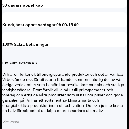
30 dagars öppet köp
Kundtjänst öppet vardagar 09.00-15.00
100% Säkra betalningar
Om wattväktarna AB
Vi har en förkärlek till energisparande produkter och det är vår bas.
Vi bestämde oss för att starta E-handel som en naturlig del av vår
övriga verksamhet som består i att besöka kommunala och statliga
fastighetsägare. Framförallt vill vi nå ut till privatpersoner och
företag och erbjuda våra produkter som vi har bra priser och goda
garantier på. Vi har ett sortiment av klimatsmarta och
energieffektiva produkter inom el- och vatten. Det ska ju inte kosta
en halv förmögenhet att köpa energismartare alternativ.
Mitt konto