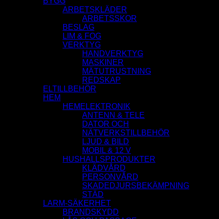
BYGG
ARBETSKLÄDER
ARBETSSKOR
BESLAG
LIM & FOG
VERKTYG
HANDVERKTYG
MASKINER
MÄTUTRUSTNING
REDSKAP
ELTILLBEHÖR
HEM
HEMELEKTRONIK
ANTENN & TELE
DATOR OCH
NÄTVERKSTILLBEHÖR
LJUD & BILD
MOBIL & 12 V
HUSHALLSPRODUKTER
KLÄDVÅRD
PERSONVÅRD
SKADEDJURSBEKÄMPNING
STÄD
LARM-SÄKERHET
BRANDSKYDD