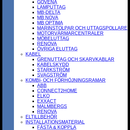
GOVENA
LAMPUTTAG
MB-DELTA
MB NOVA
MB OPTIMA
MARINSTOLPAR OCH UTTAGSPOLLARE
MOTORVÄRMARCENTRALER
MÖBELUTTAG
RENOVA
ÖVRIGA ELUTTAG
KABEL
GRENUTTAG OCH SKARVKABLAR
KABELSKYDD
STARKSTRÖM
SVAGSTRÖM
KOMBI- OCH FÖRHÖJNINGSRAMAR
ABB
CONNECT2HOME
ELKO
EXXACT
MALMBERGS
RENOVA
ELTILLBEHÖR
INSTALLATIONSMATERIAL
FÄSTA & KOPPLA