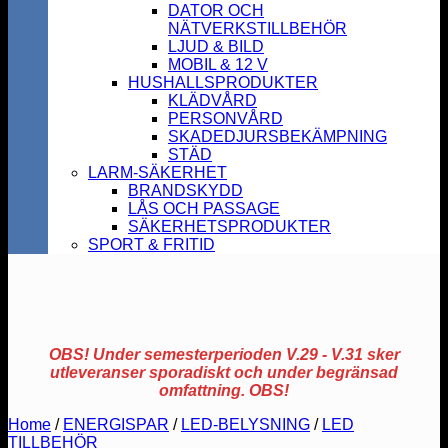
DATOR OCH
NÄTVERKSTILLBEHÖR
LJUD & BILD
MOBIL & 12 V
HUSHALLSPRODUKTER
KLÄDVÅRD
PERSONVÅRD
SKADEDJURSBEKÄMPNING
STÄD
LARM-SÄKERHET
BRANDSKYDD
LÅS OCH PASSAGE
SÄKERHETSPRODUKTER
SPORT & FRITID
OBS! Under semesterperioden V.29 - V.31 sker
utleveranser sporadiskt och under begränsad
omfattning. OBS!
Home
/
ENERGISPAR
/
LED-BELYSNING
/
LED
TILLBEHÖR