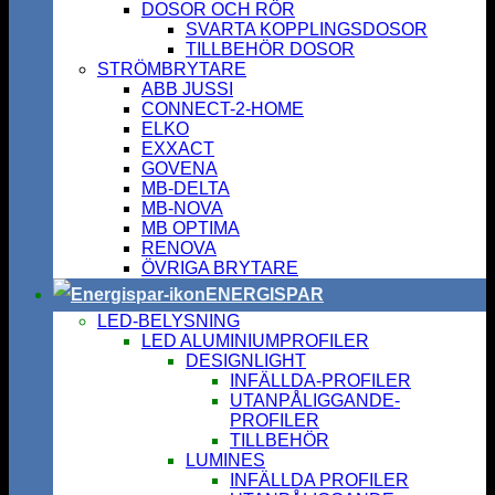
DOSOR OCH RÖR
SVARTA KOPPLINGSDOSOR
TILLBEHÖR DOSOR
STRÖMBRYTARE
ABB JUSSI
CONNECT-2-HOME
ELKO
EXXACT
GOVENA
MB-DELTA
MB-NOVA
MB OPTIMA
RENOVA
ÖVRIGA BRYTARE
ENERGISPAR
LED-BELYSNING
LED ALUMINIUMPROFILER
DESIGNLIGHT
INFÄLLDA-PROFILER
UTANPÅLIGGANDE-
PROFILER
TILLBEHÖR
LUMINES
INFÄLLDA PROFILER