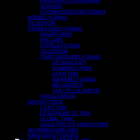
KRANSAR OCH GRANAR
SLINGOR
UTOMHUSDEKORATIONER
NÖDBELYSNING
TILLBEHÖR
UTOMHUSBELYSNING
ARMATURER
POLLARE
STRÅLKASTARE
TILLBEHÖR
TRÄDGÅRDSBELYSNING
DESIGNLIGHT
HAMMARLUNDA
LIGHTSON
MARKBELYSNING
MB GARDEN
SOLCELLSLAMPOR
VÄGGLAMPOR
SKENSYSTEM
1-FAS 230V
DESIGNLINE 1F 230V
GLOBAL TRAC
Global PRO 3-F ARMATURER
SKYMNINGSRELÄER
NÄRVAROSTYRNING