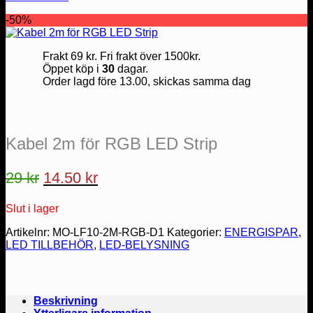
-50%
Frakt 69 kr. Fri frakt över 1500kr.
Öppet köp i
30
dagar.
Order lagd före 13.00, skickas samma dag
Kabel 2m för RGB LED Strip
Det
Det
29
kr
14.50
kr
ursprungliga
nuvarande
Slut i lager
priset
priset
var:
är:
Artikelnr:
MO-LF10-2M-RGB-D1
Kategorier:
ENERGISPAR
,
LED TILLBEHÖR
,
LED-BELYSNING
29 kr.
14.50 kr.
Beskrivning