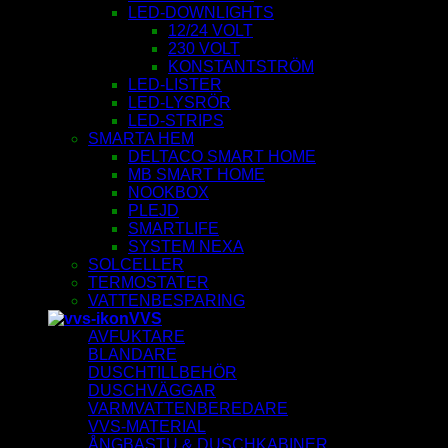
LED-DOWNLIGHTS
12/24 VOLT
230 VOLT
KONSTANTSTRÖM
LED-LISTER
LED-LYSRÖR
LED-STRIPS
SMARTA HEM
DELTACO SMART HOME
MB SMART HOME
NOOKBOX
PLEJD
SMARTLIFE
SYSTEM NEXA
SOLCELLER
TERMOSTATER
VATTENBESPARING
VVS
AVFUKTARE
BLANDARE
DUSCHTILLBEHÖR
DUSCHVÄGGAR
VARMVATTENBEREDARE
VVS-MATERIAL
ÅNGBASTU & DUSCHKABINER