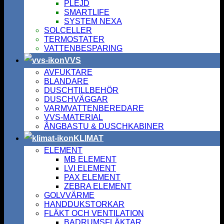
PLEJD
SMARTLIFE
SYSTEM NEXA
SOLCELLER
TERMOSTATER
VATTENBESPARING
VVS
AVFUKTARE
BLANDARE
DUSCHTILLBEHÖR
DUSCHVÄGGAR
VARMVATTENBEREDARE
VVS-MATERIAL
ÅNGBASTU & DUSCHKABINER
KLIMAT
ELEMENT
MB ELEMENT
LVI ELEMENT
PAX ELEMENT
ZEBRA ELEMENT
GOLVVÄRME
HANDDUKSTORKAR
FLÄKT OCH VENTILATION
BADRUMSFLÄKTAR