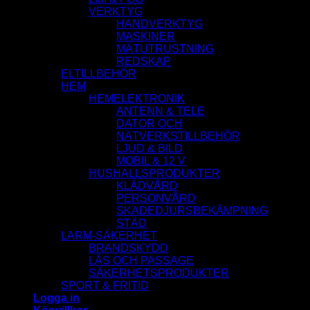
VERKTYG
HANDVERKTYG
MASKINER
MÄTUTRUSTNING
REDSKAP
ELTILLBEHÖR
HEM
HEMELEKTRONIK
ANTENN & TELE
DATOR OCH
NÄTVERKSTILLBEHÖR
LJUD & BILD
MOBIL & 12 V
HUSHALLSPRODUKTER
KLÄDVÅRD
PERSONVÅRD
SKADEDJURSBEKÄMPNING
STÄD
LARM-SÄKERHET
BRANDSKYDD
LÅS OCH PASSAGE
SÄKERHETSPRODUKTER
SPORT & FRITID
Logga in