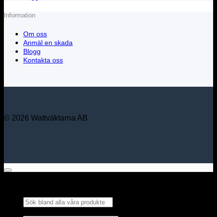
Information
Om oss
Anmäl en skada
Blogg
Kontakta oss
© 2026 Wattväktarna AB
Sök bland alla våra
produkter...
×