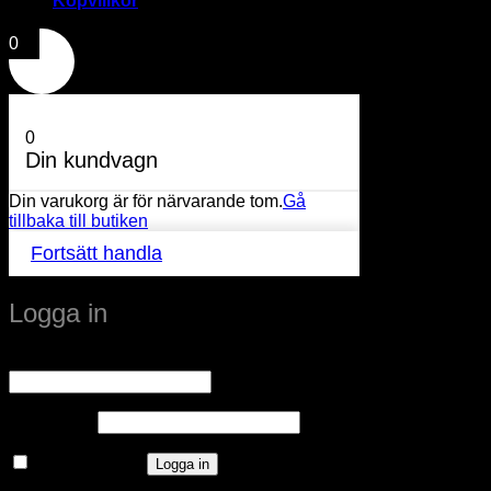
Köpvillkor
0
0
Din kundvagn
Din varukorg är för närvarande tom.
Gå
tillbaka till butiken
Fortsätt handla
Logga in
Obligatoriskt
Användarnamn eller e-postadress
*
Obligatoriskt
Lösenord
*
Kom ihåg mig
Logga in