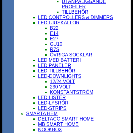
UTANPÅLIGGANDE
PROFILER
TILLBEHÖR
LED CONTROLLERS & DIMMERS
LED LJUSKÄLLOR
B22
E14
E27
GU10
R7S
ÖVRIGA SOCKLAR
LED MED BATTERI
LED PANELER
LED TILLBEHÖR
LED-DOWNLIGHTS
12/24 VOLT
230 VOLT
KONSTANTSTRÖM
LED-LISTER
LED-LYSRÖR
LED-STRIPS
SMARTA HEM
DELTACO SMART HOME
MB SMART HOME
NOOKBOX