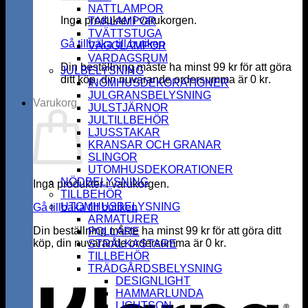
NATTLAMPOR
Inga produkter i varukorgen.
TAKLAMPOR
TVÄTTSTUGA
Gå tillbaka till butiken
VÄGGLAMPOR
VARDAGSRUM
Din beställning måste ha minst
99
kr
för att göra
JULBELYSNING
ditt köp, din nuvarande ordersumma är
0
kr
.
INOMHUSDEKORATIONER
JULGRANSBELYSNING
Varukorg
JULSTJÄRNOR
JULTILLBEHÖR
LJUSSTAKAR
KRANSAR OCH GRANAR
SLINGOR
UTOMHUSDEKORATIONER
NÖDBELYSNING
Inga produkter i varukorgen.
TILLBEHÖR
UTOMHUSBELYSNING
Gå tillbaka till butiken
ARMATURER
Din beställning måste ha minst
99
kr
för att göra ditt
POLLARE
köp, din nuvarande ordersumma är
0
kr
.
STRÅLKASTARE
K
TILLBEHÖR
TRÄDGÅRDSBELYSNING
DESIGNLIGHT
HAMMARLUNDA
LIGHTSON