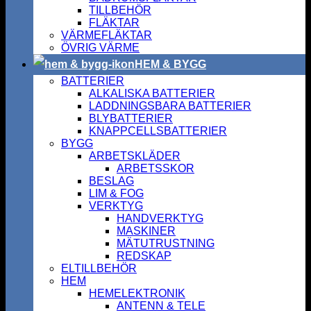
TILLBEHÖR
FLÄKTAR
VÄRMEFLÄKTAR
ÖVRIG VÄRME
HEM & BYGG
BATTERIER
ALKALISKA BATTERIER
LADDNINGSBARA BATTERIER
BLYBATTERIER
KNAPPCELLSBATTERIER
BYGG
ARBETSKLÄDER
ARBETSSKOR
BESLAG
LIM & FOG
VERKTYG
HANDVERKTYG
MASKINER
MÄTUTRUSTNING
REDSKAP
ELTILLBEHÖR
HEM
HEMELEKTRONIK
ANTENN & TELE