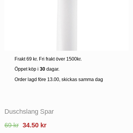
Frakt 69 kr. Fri frakt över 1500kr.
Öppet köp i
30
dagar.
Order lagd före 13.00, skickas samma dag
Duschslang Spar
Det
Det
69
kr
34.50
kr
ursprungliga
nuvarande