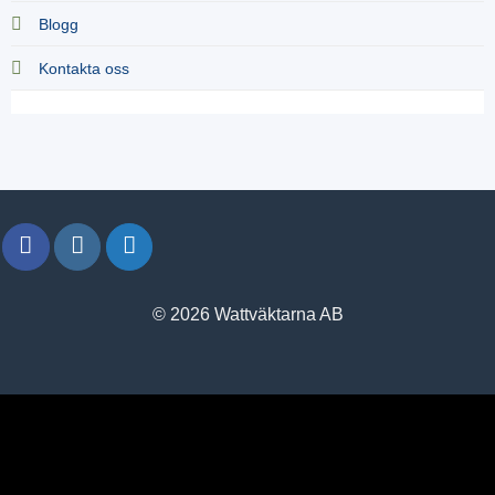
Blogg
Kontakta oss
© 2026 Wattväktarna AB
window.klarnaAsyncCallback = function () {
window.Klarna.Payments.Buttons.init({ client_id:
"klarna_live_client_M1gtQTRXKW1JOWhON0d0MWNYI