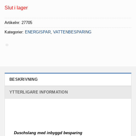
priset
priset
Slut i lager
var:
är:
69 kr.
34.50 kr.
Artikelnr:
27705
Kategorier:
ENERGISPAR
,
VATTENBESPARING
BESKRIVNING
YTTERLIGARE INFORMATION
Duschslang med inbyggd besparing