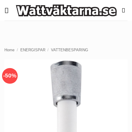
Skip
to
content
Home
/
ENERGISPAR
/
VATTENBESPARING
-50%