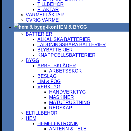
TILLBEHÖR
FLÄKTAR
VÄRMEFLÄKTAR
ÖVRIG VÄRME
HEM & BYGG
BATTERIER
ALKALISKA BATTERIER
LADDNINGSBARA BATTERIER
BLYBATTERIER
KNAPPCELLSBATTERIER
BYGG
ARBETSKLÄDER
ARBETSSKOR
BESLAG
LIM & FOG
VERKTYG
HANDVERKTYG
MASKINER
MÄTUTRUSTNING
REDSKAP
ELTILLBEHÖR
HEM
HEMELEKTRONIK
ANTENN & TELE