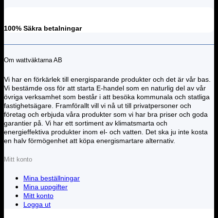
100% Säkra betalningar
Om wattväktarna AB
Vi har en förkärlek till energisparande produkter och det är vår bas.
Vi bestämde oss för att starta E-handel som en naturlig del av vår
övriga verksamhet som består i att besöka kommunala och statliga
fastighetsägare. Framförallt vill vi nå ut till privatpersoner och
företag och erbjuda våra produkter som vi har bra priser och goda
garantier på. Vi har ett sortiment av klimatsmarta och
energieffektiva produkter inom el- och vatten. Det ska ju inte kosta
en halv förmögenhet att köpa energismartare alternativ.
Mitt konto
Mina beställningar
Mina uppgifter
Mitt konto
Logga ut