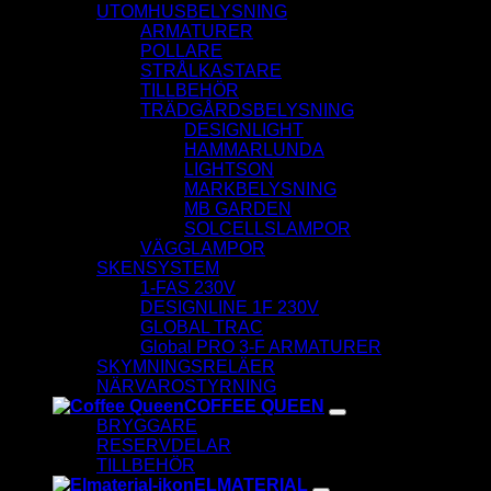
UTOMHUSBELYSNING
ARMATURER
POLLARE
STRÅLKASTARE
TILLBEHÖR
TRÄDGÅRDSBELYSNING
DESIGNLIGHT
HAMMARLUNDA
LIGHTSON
MARKBELYSNING
MB GARDEN
SOLCELLSLAMPOR
VÄGGLAMPOR
SKENSYSTEM
1-FAS 230V
DESIGNLINE 1F 230V
GLOBAL TRAC
Global PRO 3-F ARMATURER
SKYMNINGSRELÄER
NÄRVAROSTYRNING
COFFEE QUEEN
BRYGGARE
RESERVDELAR
TILLBEHÖR
ELMATERIAL