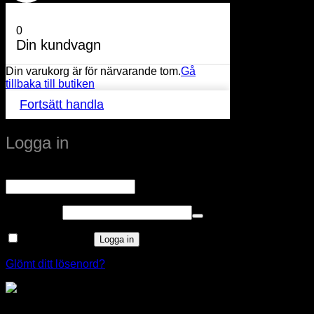
0
Din kundvagn
Din varukorg är för närvarande tom.
Gå
tillbaka till butiken
Fortsätt handla
Logga in
Obligatoriskt
Användarnamn eller e-postadress
*
Obligatoriskt
Lösenord
*
Kom ihåg mig
Logga in
Glömt ditt lösenord?
Optima Packningssats IP44