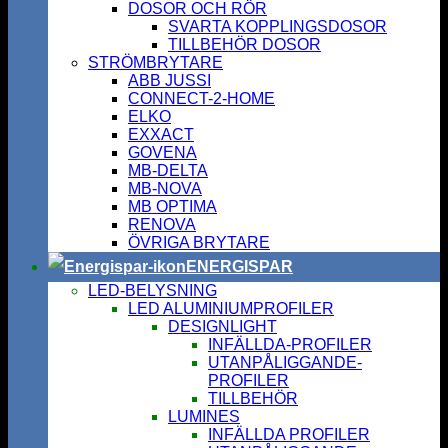
DOSOR OCH RÖR
SVARTA KOPPLINGSDOSOR
TILLBEHÖR DOSOR
STRÖMBRYTARE
ABB JUSSI
CONNECT-2-HOME
ELKO
EXXACT
GOVENA
MB-DELTA
MB-NOVA
MB OPTIMA
RENOVA
ÖVRIGA BRYTARE
ENERGISPAR
LED-BELYSNING
LED ALUMINIUMPROFILER
DESIGNLIGHT
INFÄLLDA-PROFILER
UTANPÅLIGGANDE-
PROFILER
TILLBEHÖR
LUMINES
INFÄLLDA PROFILER