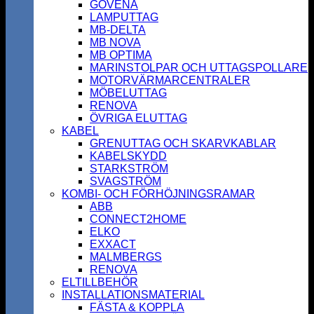
GOVENA
LAMPUTTAG
MB-DELTA
MB NOVA
MB OPTIMA
MARINSTOLPAR OCH UTTAGSPOLLARE
MOTORVÄRMARCENTRALER
MÖBELUTTAG
RENOVA
ÖVRIGA ELUTTAG
KABEL
GRENUTTAG OCH SKARVKABLAR
KABELSKYDD
STARKSTRÖM
SVAGSTRÖM
KOMBI- OCH FÖRHÖJNINGSRAMAR
ABB
CONNECT2HOME
ELKO
EXXACT
MALMBERGS
RENOVA
ELTILLBEHÖR
INSTALLATIONSMATERIAL
FÄSTA & KOPPLA