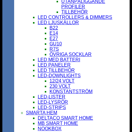
UTANPÅLIGGANDE
PROFILER
TILLBEHÖR
LED CONTROLLERS & DIMMERS
LED LJUSKÄLLOR
B22
E14
E27
GU10
R7S
ÖVRIGA SOCKLAR
LED MED BATTERI
LED PANELER
LED TILLBEHÖR
LED-DOWNLIGHTS
12/24 VOLT
230 VOLT
KONSTANTSTRÖM
LED-LISTER
LED-LYSRÖR
LED-STRIPS
SMARTA HEM
DELTACO SMART HOME
MB SMART HOME
NOOKBOX