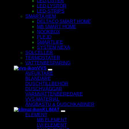
LED-LISTER
LED-LYSRÖR
LED-STRIPS
SMARTA HEM
DELTACO SMART HOME
MB SMART HOME
NOOKBOX
PLEJD
SMARTLIFE
SYSTEM NEXA
SOLCELLER
TERMOSTATER
VATTENBESPARING
VVS
AVFUKTARE
BLANDARE
DUSCHTILLBEHÖR
DUSCHVÄGGAR
VARMVATTENBEREDARE
VVS-MATERIAL
ÅNGBASTU & DUSCHKABINER
KLIMAT
ELEMENT
MB ELEMENT
LVI ELEMENT