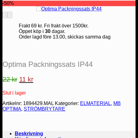
-50%
Frakt 69 kr. Fri frakt över 1500kr.
Öppet köp i
30
dagar.
Order lagd före 13.00, skickas samma dag
Optima Packningssats IP44
Det
Det
22
kr
11
kr
ursprungliga
nuvarande
Slut i lager
priset
priset
var:
är:
Artikelnr:
1894429.MAL
Kategorier:
ELMATERIAL
,
MB
OPTIMA
,
STRÖMBRYTARE
22 kr.
11 kr.
Beskrivning