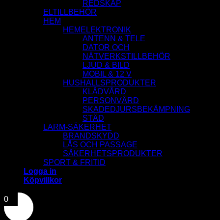
REDSKAP
ELTILLBEHÖR
HEM
HEMELEKTRONIK
ANTENN & TELE
DATOR OCH
NÄTVERKSTILLBEHÖR
LJUD & BILD
MOBIL & 12 V
HUSHALLSPRODUKTER
KLÄDVÅRD
PERSONVÅRD
SKADEDJURSBEKÄMPNING
STÄD
LARM-SÄKERHET
BRANDSKYDD
LÅS OCH PASSAGE
SÄKERHETSPRODUKTER
SPORT & FRITID
Logga in
Köpvillkor
0