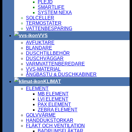
PLEJD
SMARTLIFE
SYSTEM NEXA
SOLCELLER
TERMOSTATER
VATTENBESPARING
VVS
AVFUKTARE
BLANDARE
DUSCHTILLBEHÖR
DUSCHVÄGGAR
VARMVATTENBEREDARE
VVS-MATERIAL
ÅNGBASTU & DUSCHKABINER
KLIMAT
ELEMENT
MB ELEMENT
LVI ELEMENT
PAX ELEMENT
ZEBRA ELEMENT
GOLVVÄRME
HANDDUKSTORKAR
FLÄKT OCH VENTILATION
BADRUMSFLÄKTAR