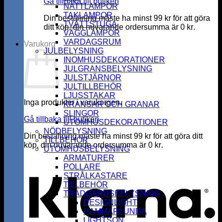
Gå tillbaka till butiken
NATTLAMPOR
TAKLAMPOR
Din beställning måste ha minst
99
kr
för att göra
TVÄTTSTUGA
ditt köp, din nuvarande ordersumma är
0
kr
.
VÄGGLAMPOR
VARDAGSRUM
Varukorg
JULBELYSNING
INOMHUSDEKORATIONER
JULGRANSBELYSNING
JULSTJÄRNOR
JULTILLBEHÖR
LJUSSTAKAR
Inga produkter i varukorgen.
KRANSAR OCH GRANAR
SLINGOR
Gå tillbaka till butiken
UTOMHUSDEKORATIONER
NÖDBELYSNING
Din beställning måste ha minst
99
kr
för att göra ditt
TILLBEHÖR
köp, din nuvarande ordersumma är
0
kr
.
UTOMHUSBELYSNING
K
ARMATURER
POLLARE
STRÅLKASTARE
TILLBEHÖR
TRÄDGÅRDSBELYSNING
DESIGNLIGHT
HAMMARLUNDA
LIGHTSON