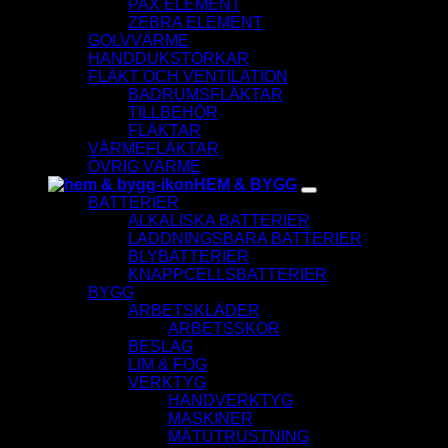
PAX ELEMENT
ZEBRA ELEMENT
GOLVVÄRME
HANDDUKSTORKAR
FLÄKT OCH VENTILATION
BADRUMSFLÄKTAR
TILLBEHÖR
FLÄKTAR
VÄRMEFLÄKTAR
ÖVRIG VÄRME
HEM & BYGG
BATTERIER
ALKALISKA BATTERIER
LADDNINGSBARA BATTERIER
BLYBATTERIER
KNAPPCELLSBATTERIER
BYGG
ARBETSKLÄDER
ARBETSSKOR
BESLAG
LIM & FOG
VERKTYG
HANDVERKTYG
MASKINER
MÄTUTRUSTNING