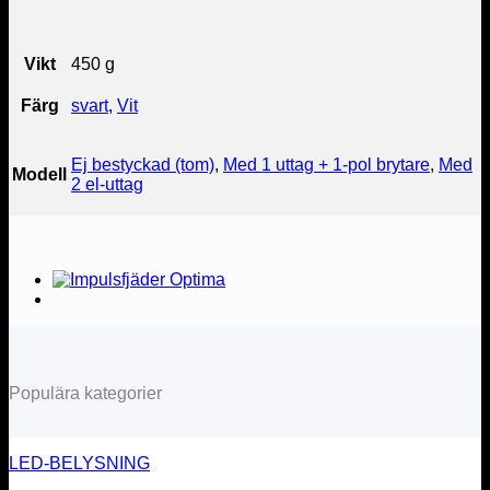
Vikt
450 g
Färg
svart
,
Vit
Ej bestyckad (tom)
,
Med 1 uttag + 1-pol brytare
,
Med
Modell
2 el-uttag
Populära kategorier
LED-BELYSNING