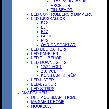
UTANPÅLIGGANDE
PROFILER
TILLBEHÖR
LED CONTROLLERS & DIMMERS
LED LJUSKÄLLOR
B22
E14
E27
GU10
R7S
ÖVRIGA SOCKLAR
LED MED BATTERI
LED PANELER
LED TILLBEHÖR
LED-DOWNLIGHTS
12/24 VOLT
230 VOLT
KONSTANTSTRÖM
LED-LISTER
LED-LYSRÖR
LED-STRIPS
SMARTA HEM
DELTACO SMART HOME
MB SMART HOME
NOOKBOX