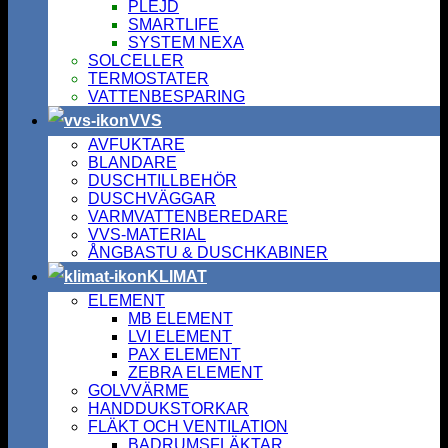
PLEJD
SMARTLIFE
SYSTEM NEXA
SOLCELLER
TERMOSTATER
VATTENBESPARING
VVS
AVFUKTARE
BLANDARE
DUSCHTILLBEHÖR
DUSCHVÄGGAR
VARMVATTENBEREDARE
VVS-MATERIAL
ÅNGBASTU & DUSCHKABINER
KLIMAT
ELEMENT
MB ELEMENT
LVI ELEMENT
PAX ELEMENT
ZEBRA ELEMENT
GOLVVÄRME
HANDDUKSTORKAR
FLÄKT OCH VENTILATION
BADRUMSFLÄKTAR