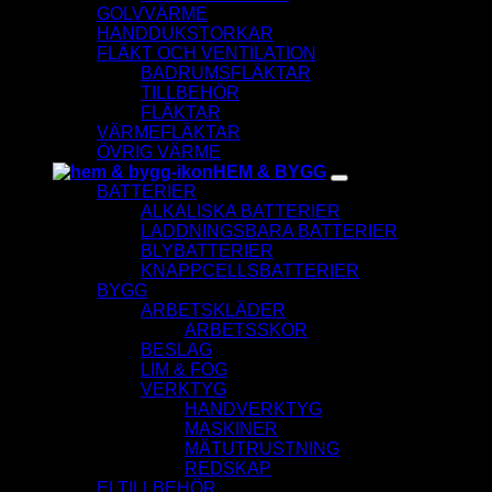
GOLVVÄRME
HANDDUKSTORKAR
FLÄKT OCH VENTILATION
BADRUMSFLÄKTAR
TILLBEHÖR
FLÄKTAR
VÄRMEFLÄKTAR
ÖVRIG VÄRME
HEM & BYGG
BATTERIER
ALKALISKA BATTERIER
LADDNINGSBARA BATTERIER
BLYBATTERIER
KNAPPCELLSBATTERIER
BYGG
ARBETSKLÄDER
ARBETSSKOR
BESLAG
LIM & FOG
VERKTYG
HANDVERKTYG
MASKINER
MÄTUTRUSTNING
REDSKAP
ELTILLBEHÖR