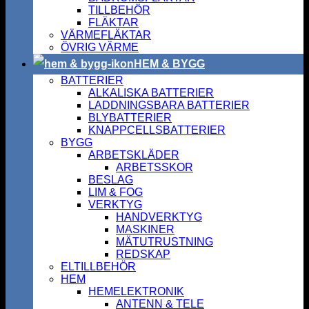
TILLBEHÖR
FLÄKTAR
VÄRMEFLÄKTAR
ÖVRIG VÄRME
HEM & BYGG
BATTERIER
ALKALISKA BATTERIER
LADDNINGSBARA BATTERIER
BLYBATTERIER
KNAPPCELLSBATTERIER
BYGG
ARBETSKLÄDER
ARBETSSKOR
BESLAG
LIM & FOG
VERKTYG
HANDVERKTYG
MASKINER
MÄTUTRUSTNING
REDSKAP
ELTILLBEHÖR
HEM
HEMELEKTRONIK
ANTENN & TELE