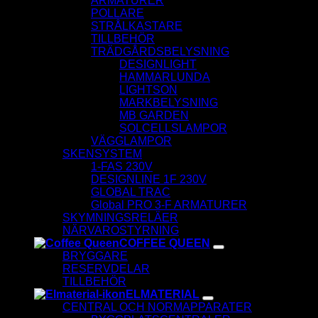
ARMATURER
POLLARE
STRÅLKASTARE
TILLBEHÖR
TRÄDGÅRDSBELYSNING
DESIGNLIGHT
HAMMARLUNDA
LIGHTSON
MARKBELYSNING
MB GARDEN
SOLCELLSLAMPOR
VÄGGLAMPOR
SKENSYSTEM
1-FAS 230V
DESIGNLINE 1F 230V
GLOBAL TRAC
Global PRO 3-F ARMATURER
SKYMNINGSRELÄER
NÄRVAROSTYRNING
COFFEE QUEEN
BRYGGARE
RESERVDELAR
TILLBEHÖR
ELMATERIAL
CENTRAL OCH NORMAPPARATER