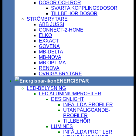
DOSOR OCH RÖR
SVARTA KOPPLINGSDOSOR
TILLBEHÖR DOSOR
STRÖMBRYTARE
ABB JUSSI
CONNECT-2-HOME
ELKO
EXXACT
GOVENA
MB-DELTA
MB-NOVA
MB OPTIMA
RENOVA
ÖVRIGA BRYTARE
ENERGISPAR
LED-BELYSNING
LED ALUMINIUMPROFILER
DESIGNLIGHT
INFÄLLDA-PROFILER
UTANPÅLIGGANDE-
PROFILER
TILLBEHÖR
LUMINES
INFÄLLDA PROFILER