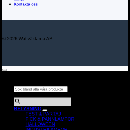
Kontakta oss
© 2026 Wattväktarna AB
Sök bland alla våra
produkter...
×
BELYSNING
FEST & PARTAJ
FICK & PANNLAMPOR
HALLOWEEN
INDUSTRILAMPOR