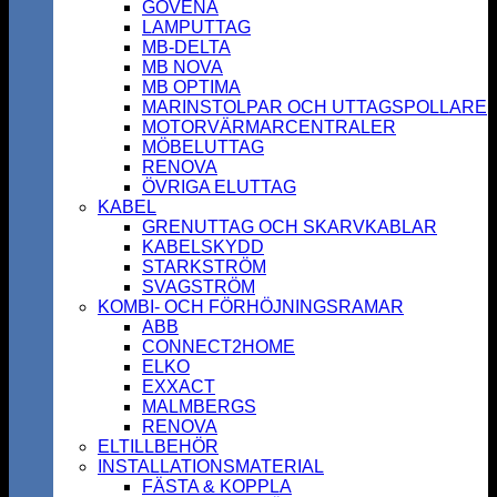
GOVENA
LAMPUTTAG
MB-DELTA
MB NOVA
MB OPTIMA
MARINSTOLPAR OCH UTTAGSPOLLARE
MOTORVÄRMARCENTRALER
MÖBELUTTAG
RENOVA
ÖVRIGA ELUTTAG
KABEL
GRENUTTAG OCH SKARVKABLAR
KABELSKYDD
STARKSTRÖM
SVAGSTRÖM
KOMBI- OCH FÖRHÖJNINGSRAMAR
ABB
CONNECT2HOME
ELKO
EXXACT
MALMBERGS
RENOVA
ELTILLBEHÖR
INSTALLATIONSMATERIAL
FÄSTA & KOPPLA