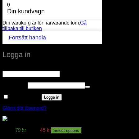
0
Din kundvagn
Din varukorg är för närvarande tom.
Gå
tillbaka till butiken
Fortsätt handla
Logga in
Obligatoriskt
Användarnamn eller e-postadress
*
Obligatoriskt
Lösenord
*
Kom ihåg mig
Logga in
Glömt ditt lösenord?
Hörnbox Optima
Från:
79
kr
Från:
45
kr
Select options
window.klarnaAsyncCallback = function () {