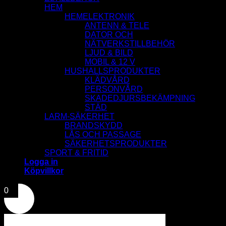
HEM
HEMELEKTRONIK
ANTENN & TELE
DATOR OCH
NÄTVERKSTILLBEHÖR
LJUD & BILD
MOBIL & 12 V
HUSHALLSPRODUKTER
KLÄDVÅRD
PERSONVÅRD
SKADEDJURSBEKÄMPNING
STÄD
LARM-SÄKERHET
BRANDSKYDD
LÅS OCH PASSAGE
SÄKERHETSPRODUKTER
SPORT & FRITID
Logga in
Köpvillkor
0