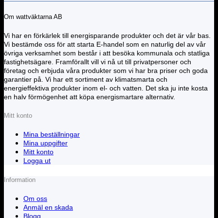
Om wattväktarna AB
Vi har en förkärlek till energisparande produkter och det är vår bas.
Vi bestämde oss för att starta E-handel som en naturlig del av vår
övriga verksamhet som består i att besöka kommunala och statliga
fastighetsägare. Framförallt vill vi nå ut till privatpersoner och
företag och erbjuda våra produkter som vi har bra priser och goda
garantier på. Vi har ett sortiment av klimatsmarta och
energieffektiva produkter inom el- och vatten. Det ska ju inte kosta
en halv förmögenhet att köpa energismartare alternativ.
Mitt konto
Mina beställningar
Mina uppgifter
Mitt konto
Logga ut
Information
Om oss
Anmäl en skada
Blogg