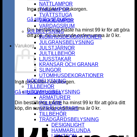
NATTLAMPOR
Inga produkter i varukorgen.
TAKLAMPOR
TVÄTTSTUGA
Gå tillbaka till butiken
VÄGGLAMPOR
VARDAGSRUM
Din beställning måste ha minst
99
kr
för att göra
JULBELYSNING
ditt köp, din nuvarande ordersumma är
0
kr
.
INOMHUSDEKORATIONER
JULGRANSBELYSNING
Varukorg
JULSTJÄRNOR
JULTILLBEHÖR
LJUSSTAKAR
KRANSAR OCH GRANAR
SLINGOR
UTOMHUSDEKORATIONER
NÖDBELYSNING
Inga produkter i varukorgen.
TILLBEHÖR
UTOMHUSBELYSNING
Gå tillbaka till butiken
ARMATURER
Din beställning måste ha minst
99
kr
för att göra ditt
POLLARE
köp, din nuvarande ordersumma är
0
kr
.
STRÅLKASTARE
K
TILLBEHÖR
TRÄDGÅRDSBELYSNING
DESIGNLIGHT
HAMMARLUNDA
LIGHTSON