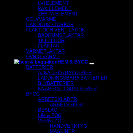
LVI ELEMENT
PAX ELEMENT
ZEBRA ELEMENT
GOLVVÄRME
HANDDUKSTORKAR
FLÄKT OCH VENTILATION
BADRUMSFLÄKTAR
TILLBEHÖR
FLÄKTAR
VÄRMEFLÄKTAR
ÖVRIG VÄRME
HEM & BYGG
BATTERIER
ALKALISKA BATTERIER
LADDNINGSBARA BATTERIER
BLYBATTERIER
KNAPPCELLSBATTERIER
BYGG
ARBETSKLÄDER
ARBETSSKOR
BESLAG
LIM & FOG
VERKTYG
HANDVERKTYG
MASKINER