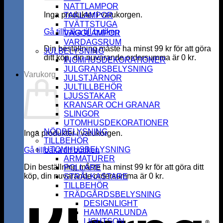
NATTLAMPOR
Inga produkter i varukorgen.
TAKLAMPOR
TVÄTTSTUGA
Gå tillbaka till butiken
VÄGGLAMPOR
VARDAGSRUM
Din beställning måste ha minst
99
kr
för att göra
JULBELYSNING
ditt köp, din nuvarande ordersumma är
0
kr
.
INOMHUSDEKORATIONER
JULGRANSBELYSNING
Varukorg
JULSTJÄRNOR
JULTILLBEHÖR
LJUSSTAKAR
KRANSAR OCH GRANAR
SLINGOR
UTOMHUSDEKORATIONER
NÖDBELYSNING
Inga produkter i varukorgen.
TILLBEHÖR
UTOMHUSBELYSNING
Gå tillbaka till butiken
ARMATURER
Din beställning måste ha minst
99
kr
för att göra ditt
POLLARE
köp, din nuvarande ordersumma är
0
kr
.
STRÅLKASTARE
K
TILLBEHÖR
TRÄDGÅRDSBELYSNING
DESIGNLIGHT
HAMMARLUNDA
LIGHTSON