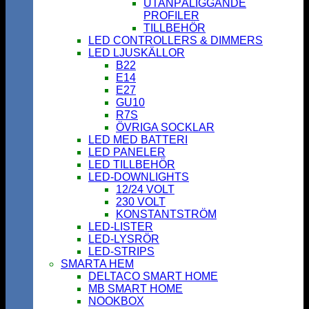
UTANPÅLIGGANDE
PROFILER
TILLBEHÖR
LED CONTROLLERS & DIMMERS
LED LJUSKÄLLOR
B22
E14
E27
GU10
R7S
ÖVRIGA SOCKLAR
LED MED BATTERI
LED PANELER
LED TILLBEHÖR
LED-DOWNLIGHTS
12/24 VOLT
230 VOLT
KONSTANTSTRÖM
LED-LISTER
LED-LYSRÖR
LED-STRIPS
SMARTA HEM
DELTACO SMART HOME
MB SMART HOME
NOOKBOX