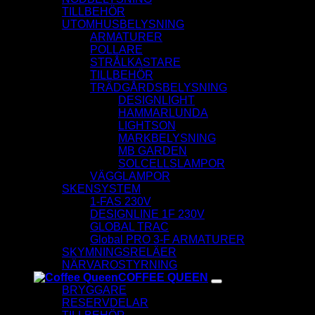
TILLBEHÖR
UTOMHUSBELYSNING
ARMATURER
POLLARE
STRÅLKASTARE
TILLBEHÖR
TRÄDGÅRDSBELYSNING
DESIGNLIGHT
HAMMARLUNDA
LIGHTSON
MARKBELYSNING
MB GARDEN
SOLCELLSLAMPOR
VÄGGLAMPOR
SKENSYSTEM
1-FAS 230V
DESIGNLINE 1F 230V
GLOBAL TRAC
Global PRO 3-F ARMATURER
SKYMNINGSRELÄER
NÄRVAROSTYRNING
COFFEE QUEEN
BRYGGARE
RESERVDELAR