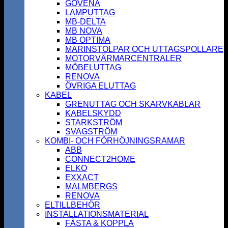
GOVENA
LAMPUTTAG
MB-DELTA
MB NOVA
MB OPTIMA
MARINSTOLPAR OCH UTTAGSPOLLARE
MOTORVÄRMARCENTRALER
MÖBELUTTAG
RENOVA
ÖVRIGA ELUTTAG
KABEL
GRENUTTAG OCH SKARVKABLAR
KABELSKYDD
STARKSTRÖM
SVAGSTRÖM
KOMBI- OCH FÖRHÖJNINGSRAMAR
ABB
CONNECT2HOME
ELKO
EXXACT
MALMBERGS
RENOVA
ELTILLBEHÖR
INSTALLATIONSMATERIAL
FÄSTA & KOPPLA