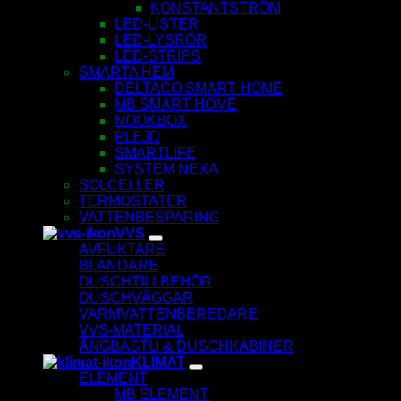
KONSTANTSTRÖM
LED-LISTER
LED-LYSRÖR
LED-STRIPS
SMARTA HEM
DELTACO SMART HOME
MB SMART HOME
NOOKBOX
PLEJD
SMARTLIFE
SYSTEM NEXA
SOLCELLER
TERMOSTATER
VATTENBESPARING
VVS
AVFUKTARE
BLANDARE
DUSCHTILLBEHÖR
DUSCHVÄGGAR
VARMVATTENBEREDARE
VVS-MATERIAL
ÅNGBASTU & DUSCHKABINER
KLIMAT
ELEMENT
MB ELEMENT