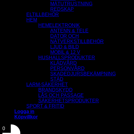
MÄTUTRUSTNING
REDSKAP
ELTILLBEHÖR
HEM
HEMELEKTRONIK
ANTENN & TELE
DATOR OCH
NÄTVERKSTILLBEHÖR
LJUD & BILD
MOBIL & 12 V
HUSHALLSPRODUKTER
KLÄDVÅRD
PERSONVÅRD
SKADEDJURSBEKÄMPNING
STÄD
LARM-SÄKERHET
BRANDSKYDD
LÅS OCH PASSAGE
SÄKERHETSPRODUKTER
SPORT & FRITID
Logga in
Köpvillkor
0