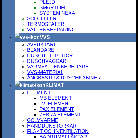
PLEJD
SMARTLIFE
SYSTEM NEXA
SOLCELLER
TERMOSTATER
VATTENBESPARING
VVS
AVFUKTARE
BLANDARE
DUSCHTILLBEHÖR
DUSCHVÄGGAR
VARMVATTENBEREDARE
VVS-MATERIAL
ÅNGBASTU & DUSCHKABINER
KLIMAT
ELEMENT
MB ELEMENT
LVI ELEMENT
PAX ELEMENT
ZEBRA ELEMENT
GOLVVÄRME
HANDDUKSTORKAR
FLÄKT OCH VENTILATION
BADRUMSFLÄKTAR