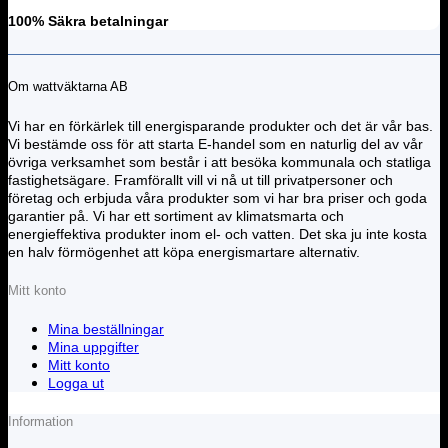
100% Säkra betalningar
Om wattväktarna AB
Vi har en förkärlek till energisparande produkter och det är vår bas.
Vi bestämde oss för att starta E-handel som en naturlig del av vår
övriga verksamhet som består i att besöka kommunala och statliga
fastighetsägare. Framförallt vill vi nå ut till privatpersoner och
företag och erbjuda våra produkter som vi har bra priser och goda
garantier på. Vi har ett sortiment av klimatsmarta och
energieffektiva produkter inom el- och vatten. Det ska ju inte kosta
en halv förmögenhet att köpa energismartare alternativ.
Mitt konto
Mina beställningar
Mina uppgifter
Mitt konto
Logga ut
Information