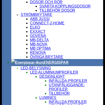
DOSOR OCH RÖR
SVARTA KOPPLINGSDOSOR
TILLBEHÖR DOSOR
STRÖMBRYTARE
ABB JUSSI
CONNECT-2-HOME
ELKO
EXXACT
GOVENA
MB-DELTA
MB-NOVA
MB OPTIMA
RENOVA
ÖVRIGA BRYTARE
ENERGISPAR
LED-BELYSNING
LED ALUMINIUMPROFILER
DESIGNLIGHT
INFÄLLDA-PROFILER
UTANPÅLIGGANDE-
PROFILER
TILLBEHÖR
LUMINES
INFÄLLDA PROFILER