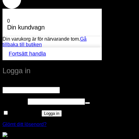
0
Din kundvagn
Din varukorg är för närvarande tom.
Gå
tillbaka till butiken
Fortsätt handla
Logga in
Obligatoriskt
Användarnamn eller e-postadress
*
Obligatoriskt
Lösenord
*
Kom ihåg mig
Logga in
Glömt ditt lösenord?