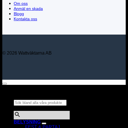
Om oss
Anmäl en skada
Blogg
Kontakta oss
© 2026 Wattväktarna AB
Sök bland alla våra
produkter...
×
BELYSNING
FEST & PARTAJ