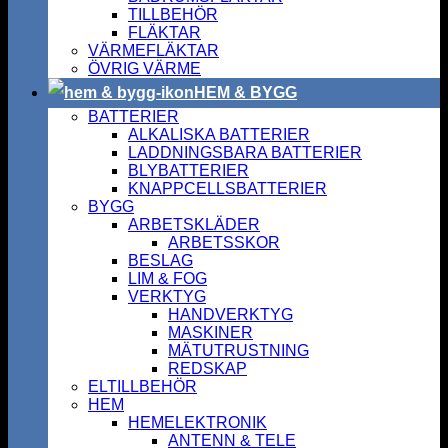
TILLBEHÖR
FLÄKTAR
VÄRMEFLÄKTAR
ÖVRIG VÄRME
HEM & BYGG
BATTERIER
ALKALISKA BATTERIER
LADDNINGSBARA BATTERIER
BLYBATTERIER
KNAPPCELLSBATTERIER
BYGG
ARBETSKLÄDER
ARBETSSKOR
BESLAG
LIM & FOG
VERKTYG
HANDVERKTYG
MASKINER
MÄTUTRUSTNING
REDSKAP
ELTILLBEHÖR
HEM
HEMELEKTRONIK
ANTENN & TELE