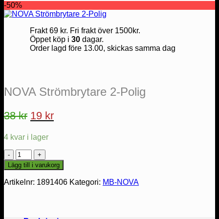
-50%
Frakt 69 kr. Fri frakt över 1500kr.
Öppet köp i
30
dagar.
Order lagd före 13.00, skickas samma dag
NOVA Strömbrytare 2-Polig
Det
Det
38
kr
19
kr
ursprungliga
nuvarande
4 kvar i lager
priset
priset
var:
är:
NOVA
Strömbrytare
38 kr.
19 kr.
Lägg till i varukorg
2-
Polig
Artikelnr:
1891406
Kategori:
MB-NOVA
mängd