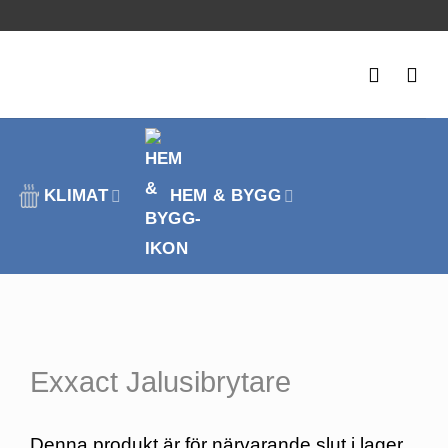
KLIMAT
HEM & BYGG
Exxact Jalusibrytare
Denna produkt är för närvarande slut i lager