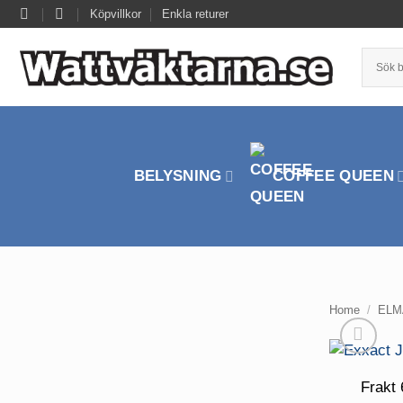
Skip
Köpvillkor
Enkla returer
to
content
BELYSNING
COFFEE QUEEN
Home
/
ELM
Frakt 