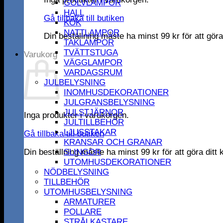
GOLVLAMPOR
HALL
Gå tillbaka till butiken
KÖK
NATTLAMPOR
Din beställning måste ha minst
99
kr
för att gör
TAKLAMPOR
TVÄTTSTUGA
Varukorg
VÄGGLAMPOR
VARDAGSRUM
JULBELYSNING
INOMHUSDEKORATIONER
JULGRANSBELYSNING
JULSTJÄRNOR
Inga produkter i varukorgen.
JULTILLBEHÖR
LJUSSTAKAR
Gå tillbaka till butiken
KRANSAR OCH GRANAR
Din beställning måste ha minst
99
kr
för att göra dit
SLINGOR
UTOMHUSDEKORATIONER
NÖDBELYSNING
TILLBEHÖR
UTOMHUSBELYSNING
ARMATURER
POLLARE
STRÅLKASTARE