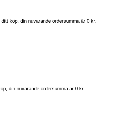
a ditt köp, din nuvarande ordersumma är
0
kr
.
t köp, din nuvarande ordersumma är
0
kr
.