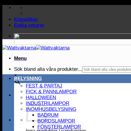
Skip
to
content
Köpvillkor
Enkla returer
Menu
Sök bland alla våra produkter...
×
BELYSNING
FEST & PARTAJ
FICK & PANNLAMPOR
HALLOWEEN
INDUSTRILAMPOR
INOMHUSBELYSNING
BADRUM
BORDSLAMPOR
FÖNSTERLAMPOR
Inga produkter i varukorgen.