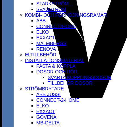
STARKSTRÖM
SVAGSTRÖM
KOMBI- OCH FÖRHÖJNINGSRAMAR
ABB
CONNECT2HOME
ELKO
EXXACT
MALMBERGS
RENOVA
ELTILLBEHÖR
INSTALLATIONSMATERIAL
FÄSTA & KOPPLA
DOSOR OCH RÖR
SVARTA KOPPLINGSDOSOR
TILLBEHÖR DOSOR
STRÖMBRYTARE
ABB JUSSI
CONNECT-2-HOME
ELKO
EXXACT
GOVENA
MB-DELTA