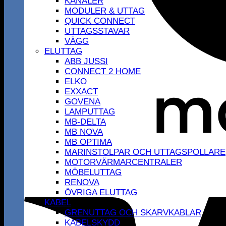
KANALER
MODULER & UTTAG
QUICK CONNECT
UTTAGSSTAVAR
VÄGG
ELUTTAG
ABB JUSSI
CONNECT 2 HOME
ELKO
EXXACT
GOVENA
LAMPUTTAG
MB-DELTA
MB NOVA
MB OPTIMA
MARINSTOLPAR OCH UTTAGSPOLLARE
MOTORVÄRMARCENTRALER
MÖBELUTTAG
RENOVA
ÖVRIGA ELUTTAG
KABEL
GRENUTTAG OCH SKARVKABLAR
KABELSKYDD