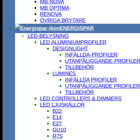
MB-NOVA
MB OPTIMA
RENOVA
ÖVRIGA BRYTARE
ENERGISPAR
LED-BELYSNING
LED ALUMINIUMPROFILER
DESIGNLIGHT
INFÄLLDA-PROFILER
UTANPÅLIGGANDE-PROFILE
TILLBEHÖR
LUMINES
INFÄLLDA PROFILER
UTANPÅLIGGANDE PROFILER
TILLBEHÖR
LED CONTROLLERS & DIMMERS
LED LJUSKÄLLOR
B22
E14
E27
GU10
R7S