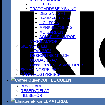
TILLBEHÖR
TRÄDGÅRDSBELYSNING
DESIGNLIGHT
HAMMARLUNDA
LIGHTSON
MARKBELYSNING
MB GARDEN
SOLCELLSLAMPOR
VÄGGLAMPOR
SKENSYSTEM
1-FAS 230V
DESIGNLINE 1F 230V
GLOBAL TRAC
Global PRO 3-F ARMATURER
SKYMNINGSRELÄER
NÄRVAROSTYRNING
COFFEE QUEEN
BRYGGARE
RESERVDELAR
TILLBEHÖR
ELMATERIAL