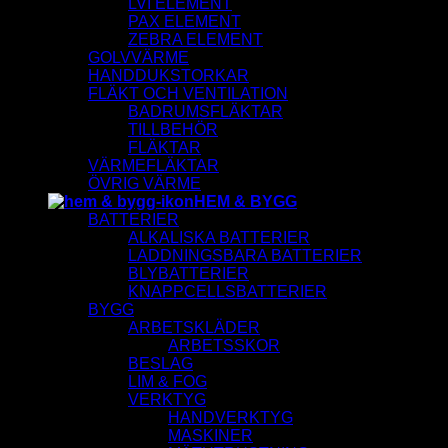
LVI ELEMENT
PAX ELEMENT
ZEBRA ELEMENT
GOLVVÄRME
HANDDUKSTORKAR
FLÄKT OCH VENTILATION
BADRUMSFLÄKTAR
TILLBEHÖR
FLÄKTAR
VÄRMEFLÄKTAR
ÖVRIG VÄRME
HEM & BYGG
BATTERIER
ALKALISKA BATTERIER
LADDNINGSBARA BATTERIER
BLYBATTERIER
KNAPPCELLSBATTERIER
BYGG
ARBETSKLÄDER
ARBETSSKOR
BESLAG
LIM & FOG
VERKTYG
HANDVERKTYG
MASKINER