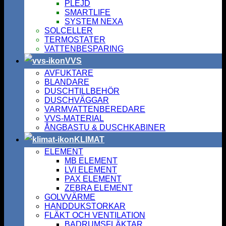
PLEJD
SMARTLIFE
SYSTEM NEXA
SOLCELLER
TERMOSTATER
VATTENBESPARING
VVS
AVFUKTARE
BLANDARE
DUSCHTILLBEHÖR
DUSCHVÄGGAR
VARMVATTENBEREDARE
VVS-MATERIAL
ÅNGBASTU & DUSCHKABINER
KLIMAT
ELEMENT
MB ELEMENT
LVI ELEMENT
PAX ELEMENT
ZEBRA ELEMENT
GOLVVÄRME
HANDDUKSTORKAR
FLÄKT OCH VENTILATION
BADRUMSFLÄKTAR