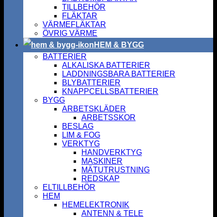
TILLBEHÖR
FLÄKTAR
VÄRMEFLÄKTAR
ÖVRIG VÄRME
HEM & BYGG
BATTERIER
ALKALISKA BATTERIER
LADDNINGSBARA BATTERIER
BLYBATTERIER
KNAPPCELLSBATTERIER
BYGG
ARBETSKLÄDER
ARBETSSKOR
BESLAG
LIM & FOG
VERKTYG
HANDVERKTYG
MASKINER
MÄTUTRUSTNING
REDSKAP
ELTILLBEHÖR
HEM
HEMELEKTRONIK
ANTENN & TELE