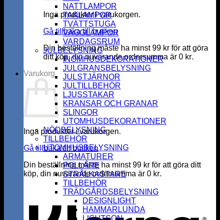
NATTLAMPOR
Inga produkter i varukorgen.
TAKLAMPOR
TVÄTTSTUGA
Gå tillbaka till butiken
VÄGGLAMPOR
VARDAGSRUM
Din beställning måste ha minst
99
kr
för att göra
JULBELYSNING
ditt köp, din nuvarande ordersumma är
0
kr
.
INOMHUSDEKORATIONER
JULGRANSBELYSNING
Varukorg
JULSTJÄRNOR
JULTILLBEHÖR
LJUSSTAKAR
KRANSAR OCH GRANAR
SLINGOR
UTOMHUSDEKORATIONER
NÖDBELYSNING
Inga produkter i varukorgen.
TILLBEHÖR
UTOMHUSBELYSNING
Gå tillbaka till butiken
ARMATURER
Din beställning måste ha minst
99
kr
för att göra ditt
POLLARE
köp, din nuvarande ordersumma är
0
kr
.
STRÅLKASTARE
K
TILLBEHÖR
TRÄDGÅRDSBELYSNING
DESIGNLIGHT
HAMMARLUNDA
LIGHTSON