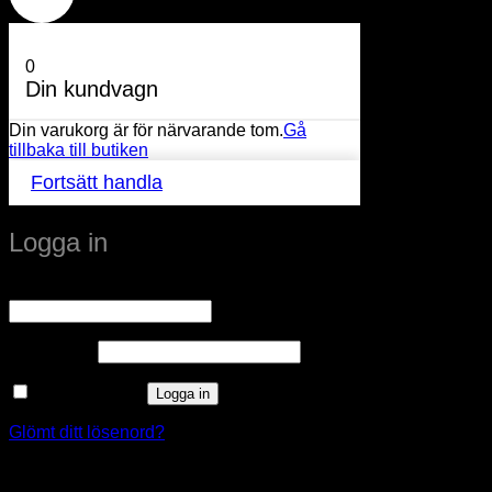
0
Din kundvagn
Din varukorg är för närvarande tom.
Gå
tillbaka till butiken
Fortsätt handla
Logga in
Obligatoriskt
Användarnamn eller e-postadress
*
Obligatoriskt
Lösenord
*
Kom ihåg mig
Logga in
Glömt ditt lösenord?
window.klarnaAsyncCallback = function () {
window.Klarna.Payments.Buttons.init({ client_id: