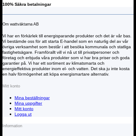
100% Säkra betalningar
Om wattväktarna AB
Vi har en förkärlek till energisparande produkter och det är vår bas.
Vi bestämde oss för att starta E-handel som en naturlig del av vår
övriga verksamhet som består i att besöka kommunala och statliga
fastighetsägare. Framförallt vill vi nå ut till privatpersoner och
företag och erbjuda våra produkter som vi har bra priser och goda
garantier på. Vi har ett sortiment av klimatsmarta och
energieffektiva produkter inom el- och vatten. Det ska ju inte kosta
en halv förmögenhet att köpa energismartare alternativ.
Mitt konto
Mina beställningar
Mina uppgifter
Mitt konto
Logga ut
Information