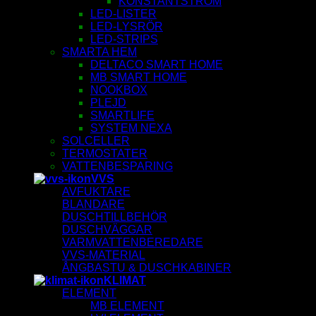
KONSTANTSTRÖM
LED-LISTER
LED-LYSRÖR
LED-STRIPS
SMARTA HEM
DELTACO SMART HOME
MB SMART HOME
NOOKBOX
PLEJD
SMARTLIFE
SYSTEM NEXA
SOLCELLER
TERMOSTATER
VATTENBESPARING
VVS
AVFUKTARE
BLANDARE
DUSCHTILLBEHÖR
DUSCHVÄGGAR
VARMVATTENBEREDARE
VVS-MATERIAL
ÅNGBASTU & DUSCHKABINER
KLIMAT
ELEMENT
MB ELEMENT