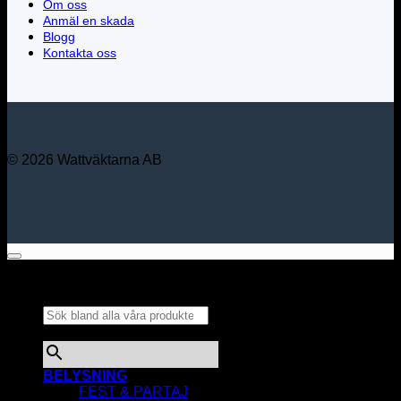
Om oss
Anmäl en skada
Blogg
Kontakta oss
© 2026 Wattväktarna AB
Sök bland alla våra
produkter...
×
BELYSNING
FEST & PARTAJ