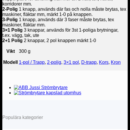
korridorer mm.
2-Polig
1 knapp, används där fas och nolla måste brytas, tex
maskiner, fläktar mm, märkt 1-0 på knappen.
3-Polig
1 knapp, används där 3 faser måste brytas, tex
maskiner, fläktar mm.
3×1 Polig
3 knappar, används för 3st 1-poliga brytningar,
t.ex. vägg, tak, ute
2+1 Polig
2 knappar, 2 pol knappen märkt 1-0
Vikt
300 g
Modell
1-pol / Trapp
,
2-polig
,
3×1 pol
,
D-trapp
,
Kors
,
Kron
Populära kategorier