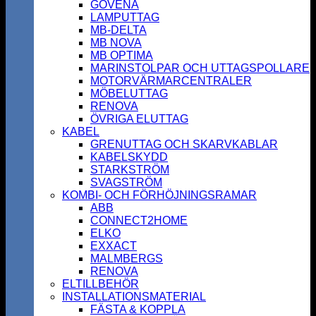
GOVENA
LAMPUTTAG
MB-DELTA
MB NOVA
MB OPTIMA
MARINSTOLPAR OCH UTTAGSPOLLARE
MOTORVÄRMARCENTRALER
MÖBELUTTAG
RENOVA
ÖVRIGA ELUTTAG
KABEL
GRENUTTAG OCH SKARVKABLAR
KABELSKYDD
STARKSTRÖM
SVAGSTRÖM
KOMBI- OCH FÖRHÖJNINGSRAMAR
ABB
CONNECT2HOME
ELKO
EXXACT
MALMBERGS
RENOVA
ELTILLBEHÖR
INSTALLATIONSMATERIAL
FÄSTA & KOPPLA