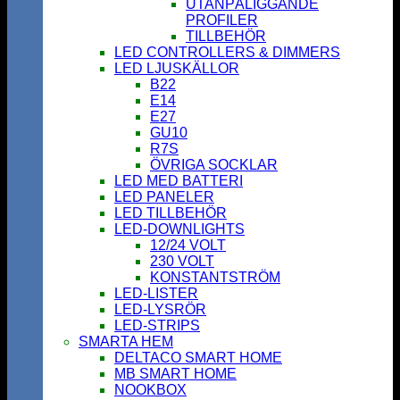
UTANPÅLIGGANDE
PROFILER
TILLBEHÖR
LED CONTROLLERS & DIMMERS
LED LJUSKÄLLOR
B22
E14
E27
GU10
R7S
ÖVRIGA SOCKLAR
LED MED BATTERI
LED PANELER
LED TILLBEHÖR
LED-DOWNLIGHTS
12/24 VOLT
230 VOLT
KONSTANTSTRÖM
LED-LISTER
LED-LYSRÖR
LED-STRIPS
SMARTA HEM
DELTACO SMART HOME
MB SMART HOME
NOOKBOX