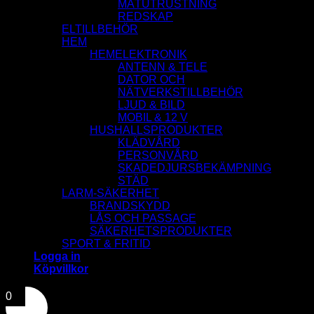
MÄTUTRUSTNING
REDSKAP
ELTILLBEHÖR
HEM
HEMELEKTRONIK
ANTENN & TELE
DATOR OCH
NÄTVERKSTILLBEHÖR
LJUD & BILD
MOBIL & 12 V
HUSHALLSPRODUKTER
KLÄDVÅRD
PERSONVÅRD
SKADEDJURSBEKÄMPNING
STÄD
LARM-SÄKERHET
BRANDSKYDD
LÅS OCH PASSAGE
SÄKERHETSPRODUKTER
SPORT & FRITID
Logga in
Köpvillkor
0