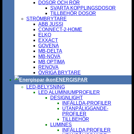
DOSOR OCH RÖR
SVARTA KOPPLINGSDOSOR
TILLBEHÖR DOSOR
STRÖMBRYTARE
ABB JUSSI
CONNECT-2-HOME
ELKO
EXXACT
GOVENA
MB-DELTA
MB-NOVA
MB OPTIMA
RENOVA
ÖVRIGA BRYTARE
ENERGISPAR
LED-BELYSNING
LED ALUMINIUMPROFILER
DESIGNLIGHT
INFÄLLDA-PROFILER
UTANPÅLIGGANDE-
PROFILER
TILLBEHÖR
LUMINES
INFÄLLDA PROFILER