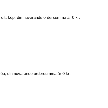
a ditt köp, din nuvarande ordersumma är
0
kr
.
t köp, din nuvarande ordersumma är
0
kr
.