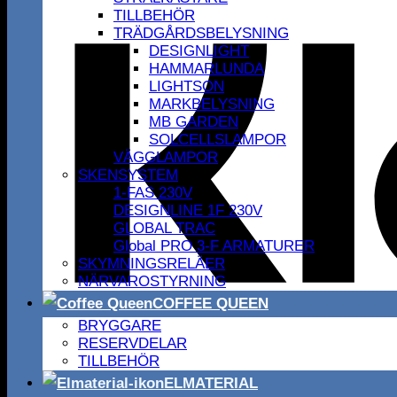
TILLBEHÖR
TRÄDGÅRDSBELYSNING
DESIGNLIGHT
HAMMARLUNDA
LIGHTSON
MARKBELYSNING
MB GARDEN
SOLCELLSLAMPOR
VÄGGLAMPOR
SKENSYSTEM
1-FAS 230V
DESIGNLINE 1F 230V
GLOBAL TRAC
Global PRO 3-F ARMATURER
SKYMNINGSRELÄER
NÄRVAROSTYRNING
COFFEE QUEEN
BRYGGARE
RESERVDELAR
TILLBEHÖR
ELMATERIAL