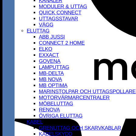
KANALER
MODULER & UTTAG
QUICK CONNECT
UTTAGSSTAVAR
VÄGG
ELUTTAG
ABB JUSSI
CONNECT 2 HOME
ELKO
EXXACT
GOVENA
LAMPUTTAG
MB-DELTA
MB NOVA
MB OPTIMA
MARINSTOLPAR OCH UTTAGSPOLLARE
MOTORVÄRMARCENTRALER
MÖBELUTTAG
RENOVA
ÖVRIGA ELUTTAG
KABEL
GRENUTTAG OCH SKARVKABLAR
KABELSKYDD