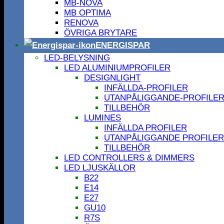
MB-NOVA
MB OPTIMA
RENOVA
ÖVRIGA BRYTARE
ENERGISPAR
LED-BELYSNING
LED ALUMINIUMPROFILER
DESIGNLIGHT
INFÄLLDA-PROFILER
UTANPÅLIGGANDE-PROFILE
TILLBEHÖR
LUMINES
INFÄLLDA PROFILER
UTANPÅLIGGANDE PROFILER
TILLBEHÖR
LED CONTROLLERS & DIMMERS
LED LJUSKÄLLOR
B22
E14
E27
GU10
R7S