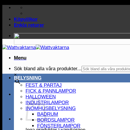
Skip
to
content
Köpvillkor
Enkla returer
Menu
Sök bland alla våra produkter...
×
BELYSNING
FEST & PARTAJ
FICK & PANNLAMPOR
HALLOWEEN
INDUSTRILAMPOR
INOMHUSBELYSNING
BADRUM
BORDSLAMPOR
FÖNSTERLAMPOR
Inga produkter i varukorgen.