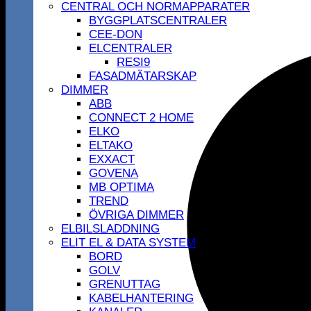
CENTRAL OCH NORMAPPARATER
BYGGPLATSCENTRALER
CEE-DON
ELCENTRALER
RESI9
FASADMÄTARSKAP
DIMMER
ABB
CONNECT 2 HOME
ELKO
ELTAKO
EXXACT
GOVENA
MB OPTIMA
TREND
ÖVRIGA DIMMER
ELBILSLADDNING
ELIT EL & DATA SYSTEM
BORD
GOLV
GRENUTTAG
KABELHANTERING