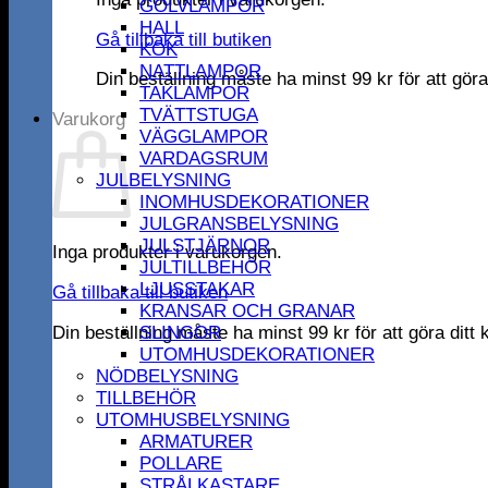
GOLVLAMPOR
HALL
Gå tillbaka till butiken
KÖK
NATTLAMPOR
Din beställning måste ha minst
99
kr
för att gör
TAKLAMPOR
TVÄTTSTUGA
Varukorg
VÄGGLAMPOR
VARDAGSRUM
JULBELYSNING
INOMHUSDEKORATIONER
JULGRANSBELYSNING
JULSTJÄRNOR
Inga produkter i varukorgen.
JULTILLBEHÖR
LJUSSTAKAR
Gå tillbaka till butiken
KRANSAR OCH GRANAR
Din beställning måste ha minst
99
kr
för att göra dit
SLINGOR
UTOMHUSDEKORATIONER
NÖDBELYSNING
TILLBEHÖR
UTOMHUSBELYSNING
ARMATURER
POLLARE
STRÅLKASTARE