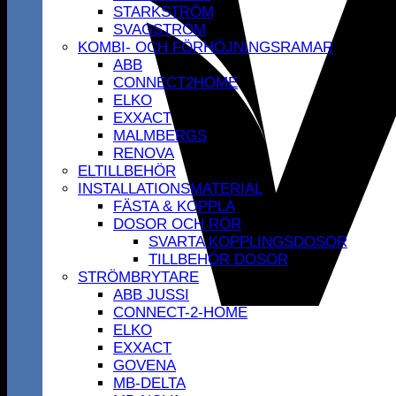
STARKSTRÖM
SVAGSTRÖM
KOMBI- OCH FÖRHÖJNINGSRAMAR
ABB
CONNECT2HOME
ELKO
EXXACT
MALMBERGS
RENOVA
ELTILLBEHÖR
INSTALLATIONSMATERIAL
FÄSTA & KOPPLA
DOSOR OCH RÖR
SVARTA KOPPLINGSDOSOR
TILLBEHÖR DOSOR
STRÖMBRYTARE
ABB JUSSI
CONNECT-2-HOME
ELKO
EXXACT
GOVENA
MB-DELTA