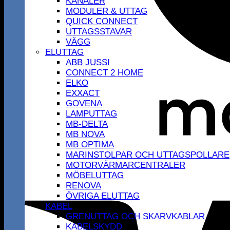
KANALER
MODULER & UTTAG
QUICK CONNECT
UTTAGSSTAVAR
VÄGG
ELUTTAG
ABB JUSSI
CONNECT 2 HOME
ELKO
EXXACT
GOVENA
LAMPUTTAG
MB-DELTA
MB NOVA
MB OPTIMA
MARINSTOLPAR OCH UTTAGSPOLLARE
MOTORVÄRMARCENTRALER
MÖBELUTTAG
RENOVA
ÖVRIGA ELUTTAG
KABEL
GRENUTTAG OCH SKARVKABLAR
KABELSKYDD