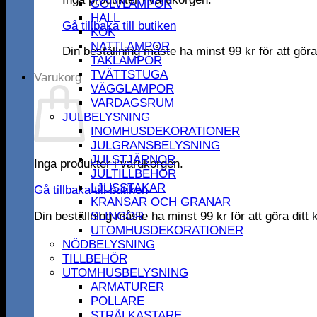
GOLVLAMPOR
HALL
Gå tillbaka till butiken
KÖK
NATTLAMPOR
Din beställning måste ha minst
99
kr
för att gör
TAKLAMPOR
TVÄTTSTUGA
Varukorg
VÄGGLAMPOR
VARDAGSRUM
JULBELYSNING
INOMHUSDEKORATIONER
JULGRANSBELYSNING
JULSTJÄRNOR
Inga produkter i varukorgen.
JULTILLBEHÖR
LJUSSTAKAR
Gå tillbaka till butiken
KRANSAR OCH GRANAR
Din beställning måste ha minst
99
kr
för att göra dit
SLINGOR
UTOMHUSDEKORATIONER
NÖDBELYSNING
TILLBEHÖR
UTOMHUSBELYSNING
ARMATURER
POLLARE
STRÅLKASTARE