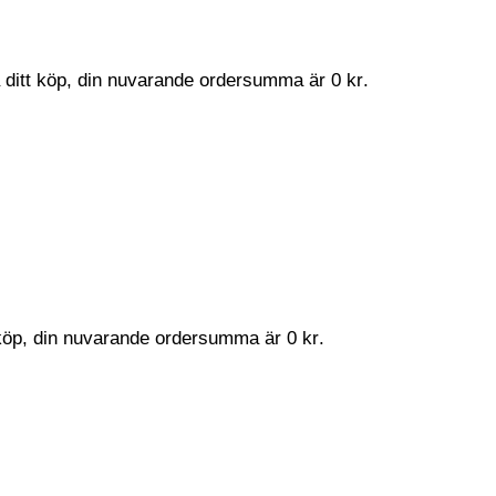
a ditt köp, din nuvarande ordersumma är
0
kr
.
t köp, din nuvarande ordersumma är
0
kr
.