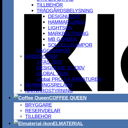
TILLBEHÖR
TRÄDGÅRDSBELYSNING
DESIGNLIGHT
HAMMARLUNDA
LIGHTSON
MARKBELYSNING
MB GARDEN
SOLCELLSLAMPOR
VÄGGLAMPOR
SKENSYSTEM
1-FAS 230V
DESIGNLINE 1F 230V
GLOBAL TRAC
Global PRO 3-F ARMATURER
SKYMNINGSRELÄER
NÄRVAROSTYRNING
COFFEE QUEEN
BRYGGARE
RESERVDELAR
TILLBEHÖR
ELMATERIAL