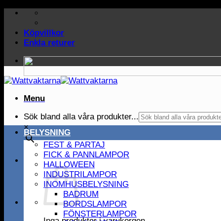
Skip
to
content
Köpvillkor
Enkla returer
Menu
Sök bland alla våra produkter...
×
BELYSNING
FEST & PARTAJ
FICK & PANNLAMPOR
HALLOWEEN
INDUSTRILAMPOR
INOMHUSBELYSNING
BADRUM
BORDSLAMPOR
FÖNSTERLAMPOR
Inga produkter i varukorgen.