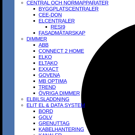
CENTRAL OCH NORMAPPARATER
BYGGPLATSCENTRALER
CEE-DON
ELCENTRALER
RESI9
FASADMÄTARSKAP
DIMMER
ABB
CONNECT 2 HOME
ELKO
ELTAKO
EXXACT
GOVENA
MB OPTIMA
TREND
ÖVRIGA DIMMER
ELBILSLADDNING
ELIT EL & DATA SYSTEM
BORD
GOLV
GRENUTTAG
KABELHANTERING