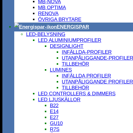
MB-NOVA
MB OPTIMA
RENOVA
ÖVRIGA BRYTARE
ENERGISPAR
LED-BELYSNING
LED ALUMINIUMPROFILER
DESIGNLIGHT
INFÄLLDA-PROFILER
UTANPÅLIGGANDE-PROFILE
TILLBEHÖR
LUMINES
INFÄLLDA PROFILER
UTANPÅLIGGANDE PROFILER
TILLBEHÖR
LED CONTROLLERS & DIMMERS
LED LJUSKÄLLOR
B22
E14
E27
GU10
R7S