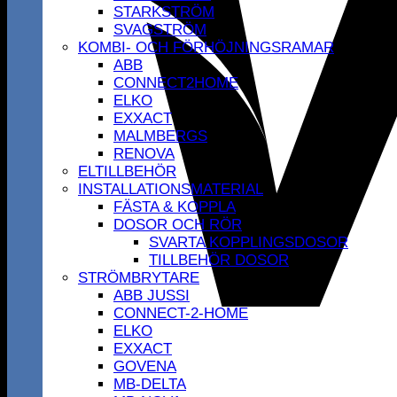
STARKSTRÖM
SVAGSTRÖM
KOMBI- OCH FÖRHÖJNINGSRAMAR
ABB
CONNECT2HOME
ELKO
EXXACT
MALMBERGS
RENOVA
ELTILLBEHÖR
INSTALLATIONSMATERIAL
FÄSTA & KOPPLA
DOSOR OCH RÖR
SVARTA KOPPLINGSDOSOR
TILLBEHÖR DOSOR
STRÖMBRYTARE
ABB JUSSI
CONNECT-2-HOME
ELKO
EXXACT
GOVENA
MB-DELTA