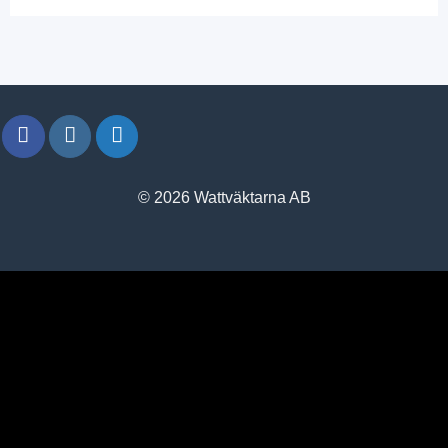
© 2026 Wattväktarna AB
window.klarnaAsyncCallback = function () {
window.Klarna.Payments.Buttons.init({ client_id:
"klarna_live_client_M1gtQTRXKW1JOWhON0d0MWNYI
}).load( { container: "#container", theme: "default", shape:
"default", on_click: (authorize) => { // Here you should invoke
authorize with the order payload. authorize( {