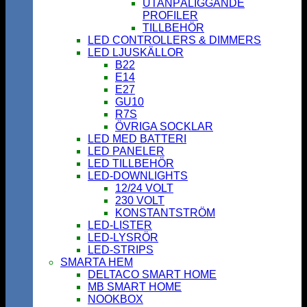
UTANPÅLIGGANDE
PROFILER
TILLBEHÖR
LED CONTROLLERS & DIMMERS
LED LJUSKÄLLOR
B22
E14
E27
GU10
R7S
ÖVRIGA SOCKLAR
LED MED BATTERI
LED PANELER
LED TILLBEHÖR
LED-DOWNLIGHTS
12/24 VOLT
230 VOLT
KONSTANTSTRÖM
LED-LISTER
LED-LYSRÖR
LED-STRIPS
SMARTA HEM
DELTACO SMART HOME
MB SMART HOME
NOOKBOX