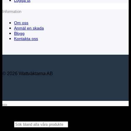
Logga ut
Information
Om oss
Anmäl en skada
Blogg
Kontakta oss
© 2026 Wattväktarna AB
Sök bland alla våra
produkter...
×