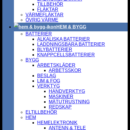
TILLBEHÖR
FLÄKTAR
VÄRMEFLÄKTAR
ÖVRIG VÄRME
HEM & BYGG
BATTERIER
ALKALISKA BATTERIER
LADDNINGSBARA BATTERIER
BLYBATTERIER
KNAPPCELLSBATTERIER
BYGG
ARBETSKLÄDER
ARBETSSKOR
BESLAG
LIM & FOG
VERKTYG
HANDVERKTYG
MASKINER
MÄTUTRUSTNING
REDSKAP
ELTILLBEHÖR
HEM
HEMELEKTRONIK
ANTENN & TELE