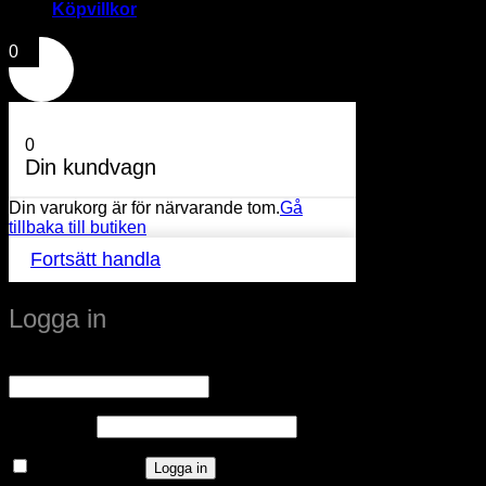
Köpvillkor
0
0
Din kundvagn
Din varukorg är för närvarande tom.
Gå
tillbaka till butiken
Fortsätt handla
Logga in
Obligatoriskt
Användarnamn eller e-postadress
*
Obligatoriskt
Lösenord
*
Kom ihåg mig
Logga in