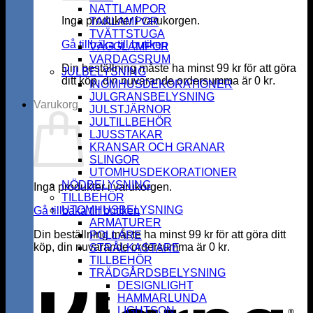
NATTLAMPOR
Inga produkter i varukorgen.
TAKLAMPOR
TVÄTTSTUGA
Gå tillbaka till butiken
VÄGGLAMPOR
VARDAGSRUM
Din beställning måste ha minst
99
kr
för att göra
JULBELYSNING
ditt köp, din nuvarande ordersumma är
0
kr
.
INOMHUSDEKORATIONER
JULGRANSBELYSNING
Varukorg
JULSTJÄRNOR
JULTILLBEHÖR
LJUSSTAKAR
KRANSAR OCH GRANAR
SLINGOR
UTOMHUSDEKORATIONER
NÖDBELYSNING
Inga produkter i varukorgen.
TILLBEHÖR
UTOMHUSBELYSNING
Gå tillbaka till butiken
ARMATURER
Din beställning måste ha minst
99
kr
för att göra ditt
POLLARE
köp, din nuvarande ordersumma är
0
kr
.
STRÅLKASTARE
K
TILLBEHÖR
TRÄDGÅRDSBELYSNING
DESIGNLIGHT
HAMMARLUNDA
LIGHTSON