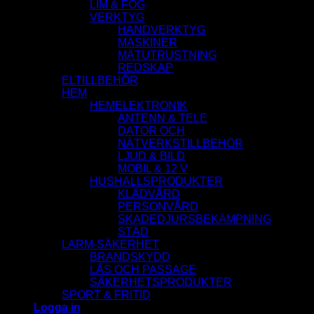
LIM & FOG
VERKTYG
HANDVERKTYG
MASKINER
MÄTUTRUSTNING
REDSKAP
ELTILLBEHÖR
HEM
HEMELEKTRONIK
ANTENN & TELE
DATOR OCH
NÄTVERKSTILLBEHÖR
LJUD & BILD
MOBIL & 12 V
HUSHALLSPRODUKTER
KLÄDVÅRD
PERSONVÅRD
SKADEDJURSBEKÄMPNING
STÄD
LARM-SÄKERHET
BRANDSKYDD
LÅS OCH PASSAGE
SÄKERHETSPRODUKTER
SPORT & FRITID
Logga in