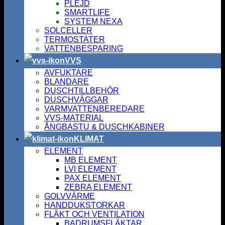
PLEJD
SMARTLIFE
SYSTEM NEXA
SOLCELLER
TERMOSTATER
VATTENBESPARING
VVS
AVFUKTARE
BLANDARE
DUSCHTILLBEHÖR
DUSCHVÄGGAR
VARMVATTENBEREDARE
VVS-MATERIAL
ÅNGBASTU & DUSCHKABINER
KLIMAT
ELEMENT
MB ELEMENT
LVI ELEMENT
PAX ELEMENT
ZEBRA ELEMENT
GOLVVÄRME
HANDDUKSTORKAR
FLÄKT OCH VENTILATION
BADRUMSFLÄKTAR