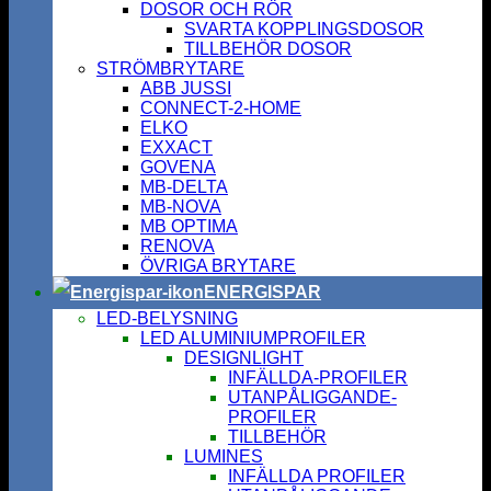
DOSOR OCH RÖR
SVARTA KOPPLINGSDOSOR
TILLBEHÖR DOSOR
STRÖMBRYTARE
ABB JUSSI
CONNECT-2-HOME
ELKO
EXXACT
GOVENA
MB-DELTA
MB-NOVA
MB OPTIMA
RENOVA
ÖVRIGA BRYTARE
ENERGISPAR
LED-BELYSNING
LED ALUMINIUMPROFILER
DESIGNLIGHT
INFÄLLDA-PROFILER
UTANPÅLIGGANDE-
PROFILER
TILLBEHÖR
LUMINES
INFÄLLDA PROFILER