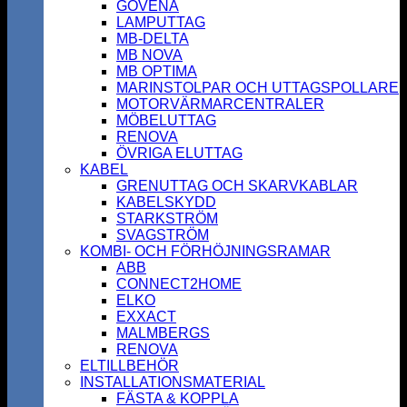
GOVENA
LAMPUTTAG
MB-DELTA
MB NOVA
MB OPTIMA
MARINSTOLPAR OCH UTTAGSPOLLARE
MOTORVÄRMARCENTRALER
MÖBELUTTAG
RENOVA
ÖVRIGA ELUTTAG
KABEL
GRENUTTAG OCH SKARVKABLAR
KABELSKYDD
STARKSTRÖM
SVAGSTRÖM
KOMBI- OCH FÖRHÖJNINGSRAMAR
ABB
CONNECT2HOME
ELKO
EXXACT
MALMBERGS
RENOVA
ELTILLBEHÖR
INSTALLATIONSMATERIAL
FÄSTA & KOPPLA