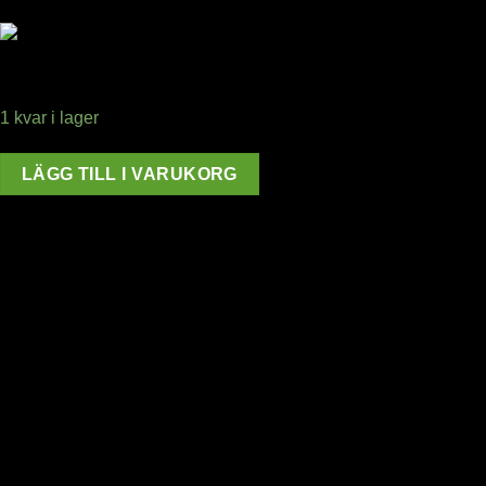
1 kvar i lager
LÄGG TILL I VARUKORG
window.klarnaAsyncCallback = function () {
window.Klarna.Payments.Buttons.init({ client_id:
"klarna_live_client_M1gtQTRXKW1JOWhON0d0MWNYI
}).load( { container: "#container", theme: "default", shape:
"default", on_click: (authorize) => { // Here you should invoke
authorize with the order payload. authorize( {
collect_shipping_address: true }, payload, // order payload
(result) => { // The result, if successful contains the
authorization_token }, ); }, }, function load_callback(loadResult)