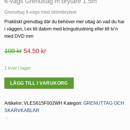
6-vägs Grenuttag m brytare 1.5m
Grenuttag 6-vägs med strömbrytare
Praktiskt grenuttag där du behöver mer uttag än vad du har
i väggen, t.ex till datorn med kringutrustning eller till tv’n
med DVD mm
Det
Det
109
kr
54.50
kr
ursprungliga
nuvarande
1 kvar i lager
priset
priset
var:
är:
LÄGG TILL I VARUKORG
109 kr.
54.50 kr.
Artikelnr:
VLES615F002WH
Kategori:
GRENUTTAG OCH
SKARVKABLAR