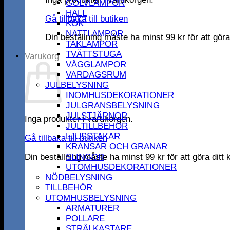
GOLVLAMPOR
HALL
Gå tillbaka till butiken
KÖK
NATTLAMPOR
Din beställning måste ha minst
99
kr
för att gör
TAKLAMPOR
TVÄTTSTUGA
Varukorg
VÄGGLAMPOR
VARDAGSRUM
JULBELYSNING
INOMHUSDEKORATIONER
JULGRANSBELYSNING
JULSTJÄRNOR
Inga produkter i varukorgen.
JULTILLBEHÖR
LJUSSTAKAR
Gå tillbaka till butiken
KRANSAR OCH GRANAR
Din beställning måste ha minst
99
kr
för att göra dit
SLINGOR
UTOMHUSDEKORATIONER
NÖDBELYSNING
TILLBEHÖR
UTOMHUSBELYSNING
ARMATURER
POLLARE
STRÅLKASTARE