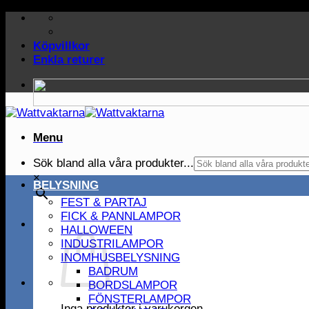
Skip
to
content
Köpvillkor
Enkla returer
Menu
Sök bland alla våra produkter...
×
BELYSNING
FEST & PARTAJ
FICK & PANNLAMPOR
HALLOWEEN
INDUSTRILAMPOR
INOMHUSBELYSNING
BADRUM
BORDSLAMPOR
FÖNSTERLAMPOR
Inga produkter i varukorgen.