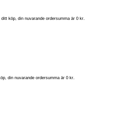
a ditt köp, din nuvarande ordersumma är
0
kr
.
t köp, din nuvarande ordersumma är
0
kr
.