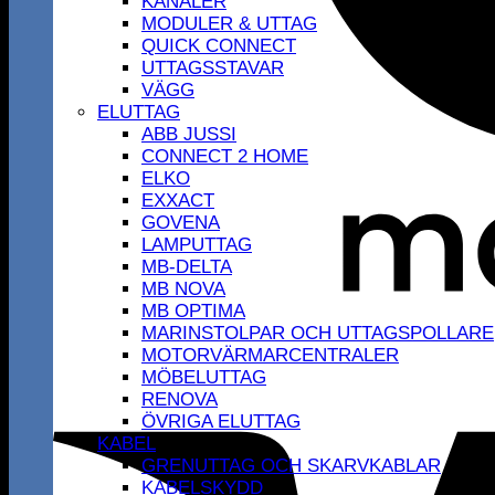
KANALER
MODULER & UTTAG
QUICK CONNECT
UTTAGSSTAVAR
VÄGG
ELUTTAG
ABB JUSSI
CONNECT 2 HOME
ELKO
EXXACT
GOVENA
LAMPUTTAG
MB-DELTA
MB NOVA
MB OPTIMA
MARINSTOLPAR OCH UTTAGSPOLLARE
MOTORVÄRMARCENTRALER
MÖBELUTTAG
RENOVA
ÖVRIGA ELUTTAG
KABEL
GRENUTTAG OCH SKARVKABLAR
KABELSKYDD