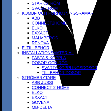
STARKSTRÖM
SVAGSTRÖM
KOMBI- OCH FÖRHÖJNINGSRAMAR
ABB
CONNECT2HOME
ELKO
EXXACT
MALMBERGS
RENOVA
ELTILLBEHÖR
INSTALLATIONSMATERIAL
FÄSTA & KOPPLA
DOSOR OCH RÖR
SVARTA KOPPLINGSDOSOR
TILLBEHÖR DOSOR
STRÖMBRYTARE
ABB JUSSI
CONNECT-2-HOME
ELKO
EXXACT
GOVENA
MB-DELTA