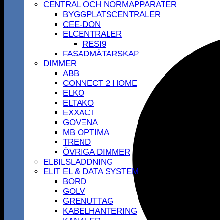
CENTRAL OCH NORMAPPARATER
BYGGPLATSCENTRALER
CEE-DON
ELCENTRALER
RESI9
FASADMÄTARSKAP
DIMMER
ABB
CONNECT 2 HOME
ELKO
ELTAKO
EXXACT
GOVENA
MB OPTIMA
TREND
ÖVRIGA DIMMER
ELBILSLADDNING
ELIT EL & DATA SYSTEM
BORD
GOLV
GRENUTTAG
KABELHANTERING