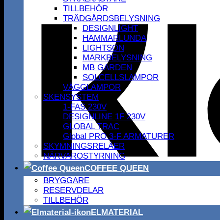
TILLBEHÖR
TRÄDGÅRDSBELYSNING
DESIGNLIGHT
HAMMARLUNDA
LIGHTSON
MARKBELYSNING
MB GARDEN
SOLCELLSLAMPOR
VÄGGLAMPOR
SKENSYSTEM
1-FAS 230V
DESIGNLINE 1F 230V
GLOBAL TRAC
Global PRO 3-F ARMATURER
SKYMNINGSRELÄER
NÄRVAROSTYRNING
COFFEE QUEEN
BRYGGARE
RESERVDELAR
TILLBEHÖR
ELMATERIAL