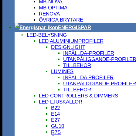
MB-NOVA
MB OPTIMA
RENOVA
ÖVRIGA BRYTARE
ENERGISPAR
LED-BELYSNING
LED ALUMINIUMPROFILER
DESIGNLIGHT
INFÄLLDA-PROFILER
UTANPÅLIGGANDE-PROFILE
TILLBEHÖR
LUMINES
INFÄLLDA PROFILER
UTANPÅLIGGANDE PROFILER
TILLBEHÖR
LED CONTROLLERS & DIMMERS
LED LJUSKÄLLOR
B22
E14
E27
GU10
R7S