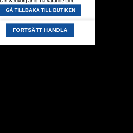
Din varukorg är för närvarande tom.
GÅ TILLBAKA TILL BUTIKEN
FORTSÄTT HANDLA
window.klarnaAsyncCallback = function () {
window.Klarna.Payments.Buttons.init({ client_id:
"klarna_live_client_M1gtQTRXKW1JOWhON0d0MWNYI
}).load( { container: "#container", theme: "default", shape:
"default", on_click: (authorize) => { // Here you should invoke
authorize with the order payload. authorize( {
collect_shipping_address: true }, payload, // order payload
(result) => { // The result, if successful contains the
authorization_token }, ); }, }, function load_callback(loadResult)
{ // Here you can handle the result of loading the button }, ); };